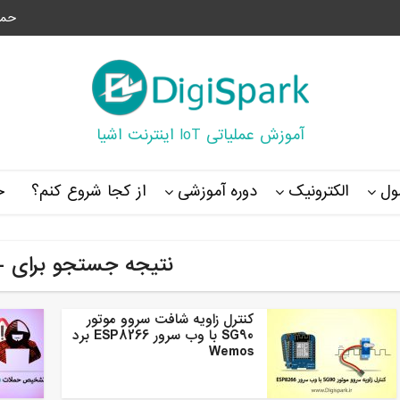
حما
آموزش عملیاتی IoT اینترنت اشیا
ل
الکترونیک
دوره آموزشی
از کجا شروع کنم؟
خ
نتیجه جستجو برای -wemos
کنترل زاویه شافت سروو موتور
SG90 با وب سرور ESP8266 برد
Wemos