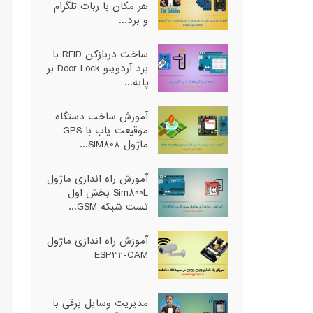
هر مکان با ربات تلگرام
و برد...
ساخت دربازکن RFID با
برد آردوینو Door Lock بر
پایه...
آموزش ساخت دستگاه
موقیعت یاب با GPS
ماژول SIM808...
آموزش راه اندازی ماژول
Sim800L بخش اول
تست شبکه GSM...
آموزش راه اندازی ماژول
ESP32-CAM
مدیریت وسایل برقی با