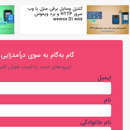
کنترل وسایل برقی منزل با وب
سرور HTTP و برد ویموس
wemos D1 mini
گام به‌گام به‌ سوی درآمدزایی 
اپیزودهای جدید پادکست هوش اشیا 
ایمیل
نام
نام خانوادگی