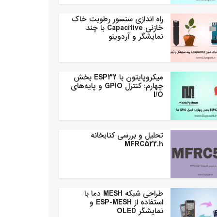
راه اندازی سنسور رطوبت خاک
خازنی Capacitive با چند
نمایشگر و آردوینو
میکروپایتون با ESP32 بخش
چهارم: کنترل GPIO و پایه‌های
I/O
تحلیل و بررسی کتابخانه
MFRC522.h
طراحی شبکه MESH دما با
استفاده از ESP-MESH و
نمایشگر OLED