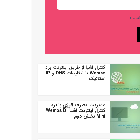
است
کنترل اشیا از طریق اینترنت برد
Wemos با تنظیمات DNS و IP
استاتیک
مدیریت مصرف انرژی با برد
کنترل اینترنت اشیا Wemos D1
Mini بخش دوم