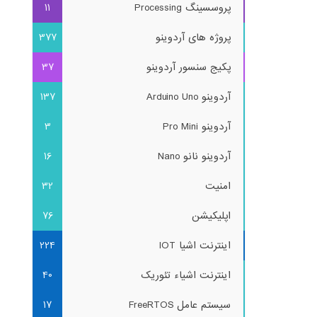
پروسسینگ Processing
11
پروژه های آردوینو
377
پکیج سنسور آردوینو
37
آردوینو Arduino Uno
137
آردوینو Pro Mini
3
آردوینو نانو Nano
16
امنیت
32
اپلیکیشن
76
اینترنت اشیا IOT
224
اینترنت اشیاء تئوریک
40
سیستم عامل FreeRTOS
17