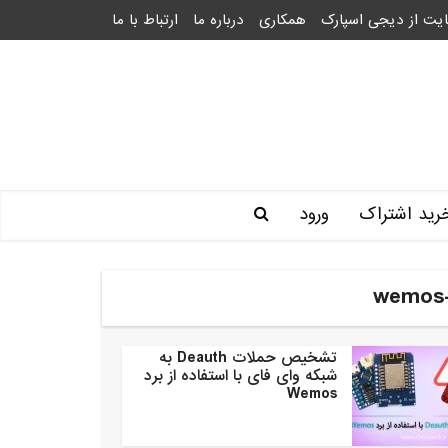
یت از دیجی اسپارک
همکاری
درباره ما
ارتباط با ما
رید اشتراک
ورود
تشخیص حملات Deauth به
شبکه وای فای با استفاده از برد
Wemos