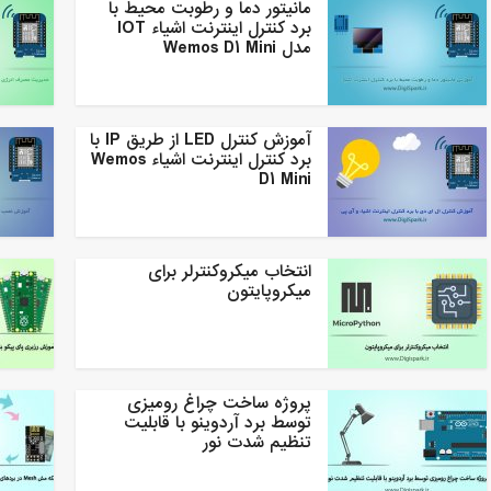
مانیتور دما و رطوبت محیط با
برد کنترل اینترنت اشیاء IOT
مدل Wemos D1 Mini
آموزش کنترل LED از طریق IP با
برد کنترل اینترنت اشیاء Wemos
D1 Mini
انتخاب میکروکنترلر برای
میکروپایتون
پروژه ساخت چراغ رومیزی
توسط برد آردوینو با قابلیت
تنظیم شدت نور