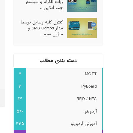
ربات تلگرام و سیستم
چت آنلاین...
کنترل کلیه وسایل توسط
مدار SMS Control و
ماژول سیم...
دسته بندی مطالب
7
MQTT
3
PyBoard
13
RFID / NFC
آردوینو
590
آموزش آردوینو
335