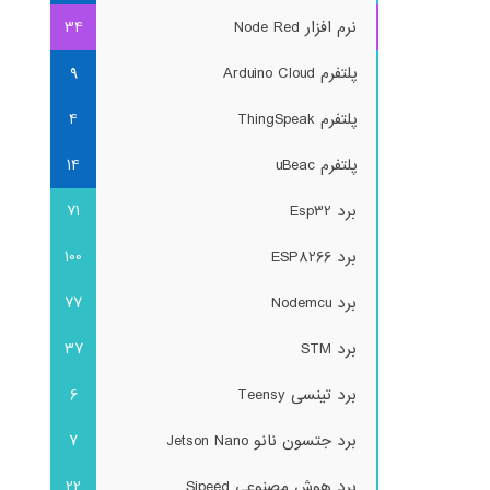
نرم افزار Node Red
34
پلتفرم Arduino Cloud
9
پلتفرم ThingSpeak
4
پلتفرم uBeac
14
برد Esp32
71
برد ESP8266
100
برد Nodemcu
77
برد STM
37
برد تینسی Teensy
6
برد جتسون نانو Jetson Nano
7
برد هوش مصنوعی Sipeed
22