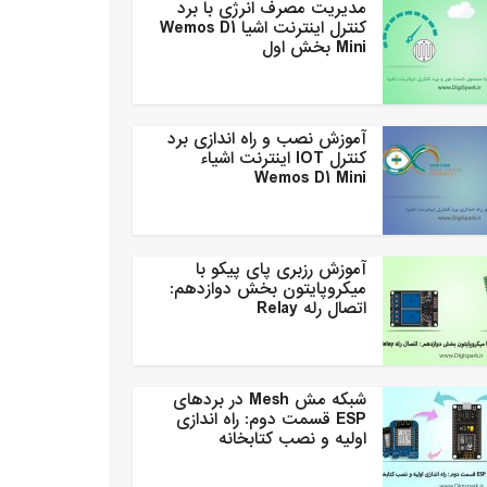
مدیریت مصرف انرژی با برد
کنترل اینترنت اشیا Wemos D1
Mini بخش اول
آموزش نصب و راه اندازی برد
کنترل IOT اینترنت اشیاء
Wemos D1 Mini
آموزش رزبری پای پیکو با
میکروپایتون بخش دوازدهم:
اتصال رله Relay
شبکه مش Mesh در بردهای
ESP قسمت دوم: راه اندازی
اولیه و نصب کتابخانه