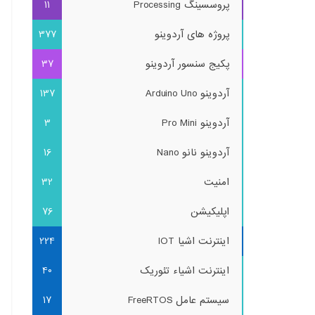
پروسسینگ Processing
11
پروژه های آردوینو
377
پکیج سنسور آردوینو
37
آردوینو Arduino Uno
137
آردوینو Pro Mini
3
آردوینو نانو Nano
16
امنیت
32
اپلیکیشن
76
اینترنت اشیا IOT
224
اینترنت اشیاء تئوریک
40
سیستم عامل FreeRTOS
17