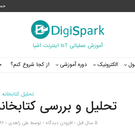
حما
آموزش عملیاتی IoT اینترنت اشیا
ل
الکترونیک
دوره آموزشی
از کجا شروع کنم؟
خ
تحلیل کتابخانه
تحلیل و بررسی کتابخانه 1307RTC.h
5 سال قبل
افزودن دیدگاه
توسط
علی زاهدی
1,882