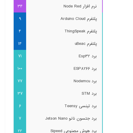
نرم افزار Node Red
34
پلتفرم Arduino Cloud
9
پلتفرم ThingSpeak
4
پلتفرم uBeac
14
برد Esp32
71
برد ESP8266
100
برد Nodemcu
77
برد STM
37
برد تینسی Teensy
6
برد جتسون نانو Jetson Nano
7
برد هوش مصنوعی Sipeed
22