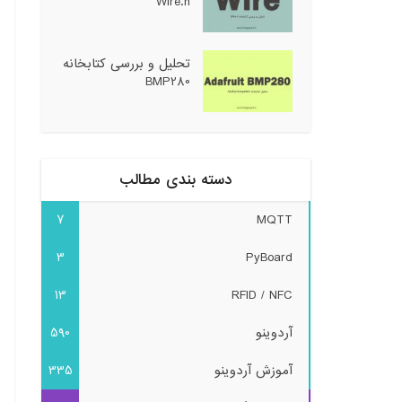
Wire.h
تحلیل و بررسی کتابخانه
BMP280
دسته بندی مطالب
7
MQTT
3
PyBoard
13
RFID / NFC
آردوینو
590
آموزش آردوینو
335