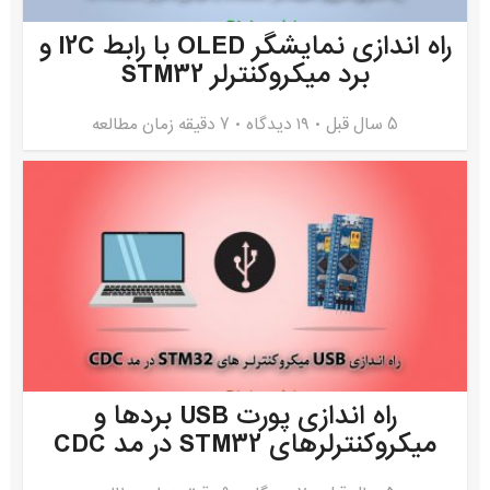
راه اندازی نمایشگر OLED با رابط I2C و
برد میکروکنترلر STM32
5 سال قبل
۱۹ دیدگاه
7 دقیقه زمان مطالعه
راه اندازی پورت USB بردها و
میکروکنترلرهای STM32 در مد CDC