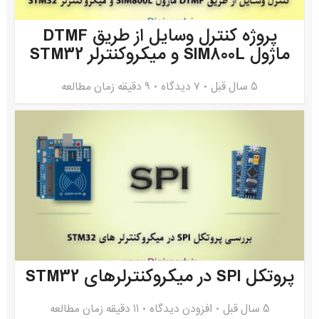
پروژه کنترل وسایل از طریق DTMF
ماژول SIM800L و میکروکنترلر STM32
5 سال قبل
۷ دیدگاه
9 دقیقه زمان مطالعه
پروتکل SPI در میکروکنترلرهای STM32
5 سال قبل
افزودن دیدگاه
11 دقیقه زمان مطالعه