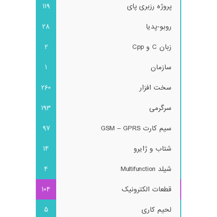
پروژه رزبری پای
119
روبو-پدیا
28
زبان C و Cpp
2
سازمان
1
سخت افزار
260
سرگرمی
193
سیم کارت GSM – GPRS
97
شتاب و ژایرو
14
شیلد Multifunction
4
قطعات الکترونیک
104
لحیم کاری
5