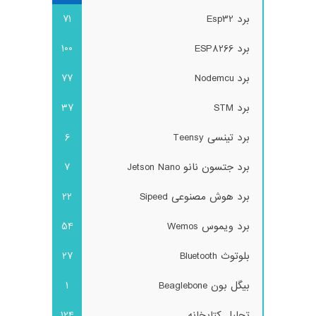
برد Esp32
71
برد ESP8266
100
برد Nodemcu
77
برد STM
37
برد تینسی Teensy
6
برد جتسون نانو Jetson Nano
7
برد هوش مصنوعی Sipeed
22
برد ویموس Wemos
54
بلوتوث Bluetooth
27
بیگل بون Beaglebone
1
تحلیل کتابخانه
124