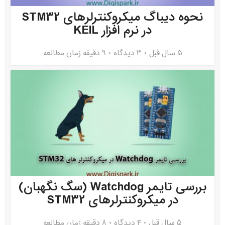
نحوه دیباگ میکروکنترلرهای STM32
در نرم افزار KEIL
5 سال قبل
۳ دیدگاه
9 دقیقه زمان مطالعه
بررسی تایمر Watchdog (سگ نگهبان)
در میکروکنترلرهای STM32
5 سال قبل
۴ دیدگاه
8 دقیقه زمان مطالعه