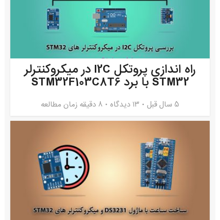
راه اندازی پروتکل I2C در میکروکنترلر
STM32 با برد STM32F103C8T6
5 سال قبل
۱۳ دیدگاه
8 دقیقه زمان مطالعه