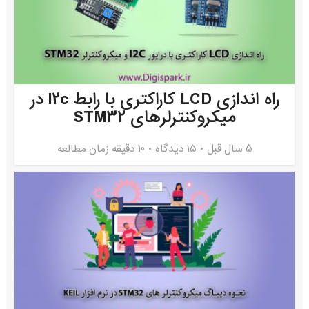
راه اندازی LCD کاراکتری با رابط I2c در
میکروکنترلرهای STM32
5 سال قبل
۱۵ دیدگاه
10 دقیقه زمان مطالعه