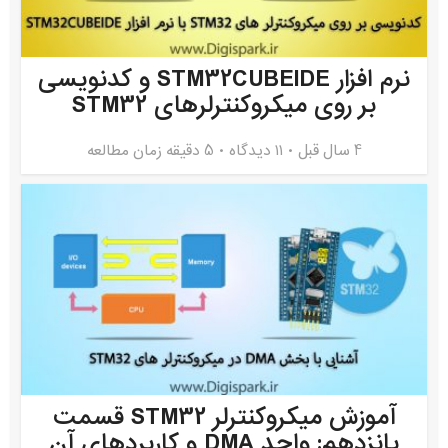
نرم افزار STM32CUBEIDE و کدنویسی
بر روی میکروکنترلرهای STM32
4 سال قبل
۱۱ دیدگاه
5 دقیقه زمان مطالعه
آموزش میکروکنترلر STM32 قسمت
پانزدهم: واحد DMA و کاربردهای آن