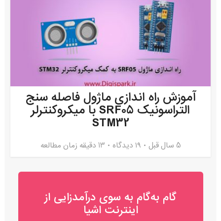
آموزش راه اندازی ماژول فاصله سنج
التراسونیک SRF05 با میکروکنترلر
STM32
5 سال قبل
۱۹ دیدگاه
13 دقیقه زمان مطالعه
گام به‌گام به‌ سوی درآمدزایی از
اینترنت اشیا