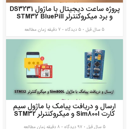
پروژه ساعت دیجیتال با ماژول DS3231
و برد میکروکنترلر STM32 BluePill
5 سال قبل
۵ دیدگاه
7 دقیقه زمان مطالعه
ارسال و دریافت پیامک با ماژول سیم
کارت Sim800l و میکروکنترلر STM32
5 سال قبل
۹۷ دیدگاه
8 دقیقه زمان مطالعه