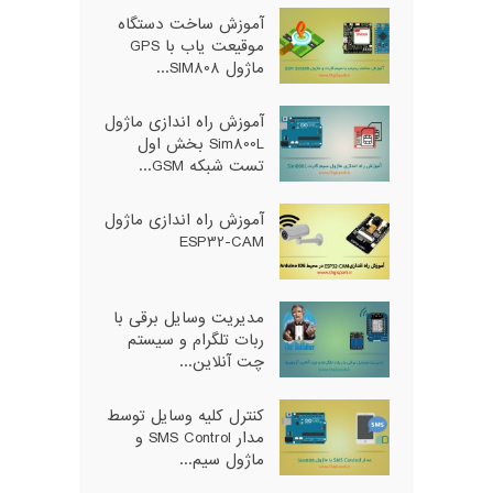
آموزش ساخت دستگاه
موقیعت یاب با GPS
ماژول SIM808...
آموزش راه اندازی ماژول
Sim800L بخش اول
تست شبکه GSM...
آموزش راه اندازی ماژول
ESP32-CAM
مدیریت وسایل برقی با
ربات تلگرام و سیستم
چت آنلاین...
کنترل کلیه وسایل توسط
مدار SMS Control و
ماژول سیم...