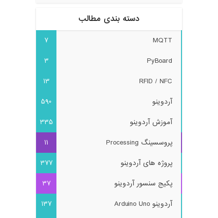
دسته بندی مطالب
7
MQTT
3
PyBoard
13
RFID / NFC
آردوینو
590
آموزش آردوینو
335
پروسسینگ Processing
11
پروژه های آردوینو
377
پکیج سنسور آردوینو
37
آردوینو Arduino Uno
137