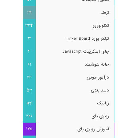
ترفند
31
تکنولوژی
334
تینکر بورد Tinker Board
3
جاوا اسکریپت Javascript
4
خانه هوشمند
61
درایور موتور
22
دسته‌بندی
53
رباتیک
126
رزبری پای
220
آموزش رزبری پای
175