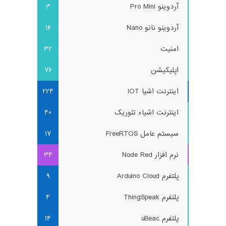
آردوینو Pro Mini
3
آردوینو نانو Nano
16
امنیت
32
اپلیکیشن
76
اینترنت اشیا IOT
224
اینترنت اشیاء تئوریک
40
سیستم عامل FreeRTOS
17
نرم افزار Node Red
34
پلتفرم Arduino Cloud
9
پلتفرم ThingSpeak
4
پلتفرم uBeac
14