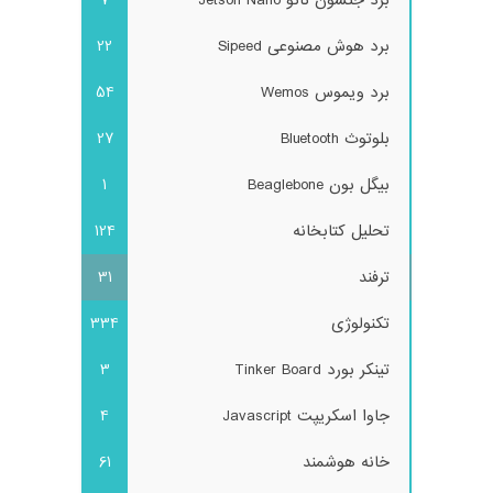
برد جتسون نانو Jetson Nano
7
برد هوش مصنوعی Sipeed
22
برد ویموس Wemos
54
بلوتوث Bluetooth
27
بیگل بون Beaglebone
1
تحلیل کتابخانه
124
ترفند
31
تکنولوژی
334
تینکر بورد Tinker Board
3
جاوا اسکریپت Javascript
4
خانه هوشمند
61