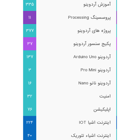
آموزش آردوینو
335
پروسسینگ Processing
11
پروژه های آردوینو
377
پکیج سنسور آردوینو
37
آردوینو Arduino Uno
137
آردوینو Pro Mini
3
آردوینو نانو Nano
16
امنیت
32
اپلیکیشن
76
اینترنت اشیا IOT
224
اینترنت اشیاء تئوریک
40