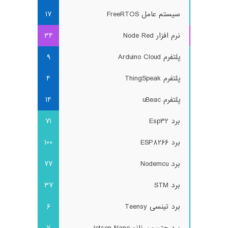
سیستم عامل FreeRTOS
17
نرم افزار Node Red
34
پلتفرم Arduino Cloud
9
پلتفرم ThingSpeak
4
پلتفرم uBeac
14
برد Esp32
71
برد ESP8266
100
برد Nodemcu
77
برد STM
37
برد تینسی Teensy
6