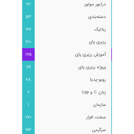
درایور موتور
22
دسته‌بندی
53
رباتیک
126
رزبری پای
220
آموزش رزبری پای
175
پروژه رزبری پای
119
روبو-پدیا
28
زبان C و Cpp
2
سازمان
1
سخت افزار
260
سرگرمی
193