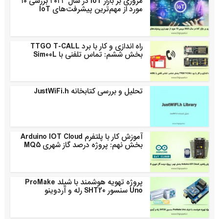
مروری بر بازار IoT در سال ۲۰۲۳ بررسی ۱۰
مورد از مهم‌ترین پیشرفت‌های IoT
راه اندازی و کار با برد TTGO T-CALL
بخش ششم: تماس تلفنی با Sim00L
تحلیل و بررسی کتابخانه JustWiFi.h
آموزش کار با پلتفرم Arduino IOT Cloud
بخش نهم: پروژه درصد گاز شهری MQ5
پروژه تهویه هوشمند با شیلد ProMake
Uno سنسور SHT20 رله و آردوینو