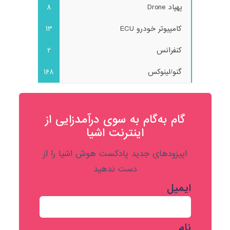
پهپاد Drone
8
کامپیوتر خودرو ECU
13
کنفرانس
2
گنو/لینوکس
168
گام به‌گام به‌ سوی درآمدزایی از
اینترنت اشیا
اپیزودهای جدید پادکست هوش اشیا را از
دست ندهید
ایمیل
نام