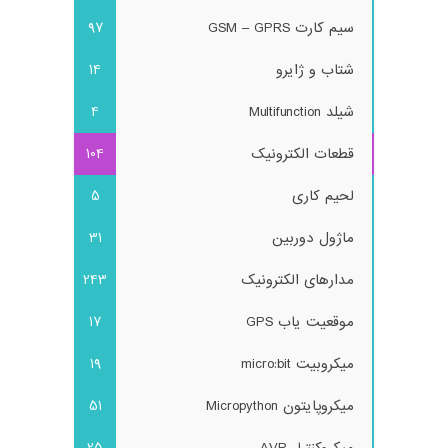
سیم کارت GSM – GPRS
97
شتاب و ژایرو
14
شیلد Multifunction
4
قطعات الکترونیک
104
لحیم کاری
5
ماژول دوربین
31
مدارهای الکترونیک
243
موقعیت یاب GPS
17
میکروبیت micro:bit
19
میکروپایتون Micropython
51