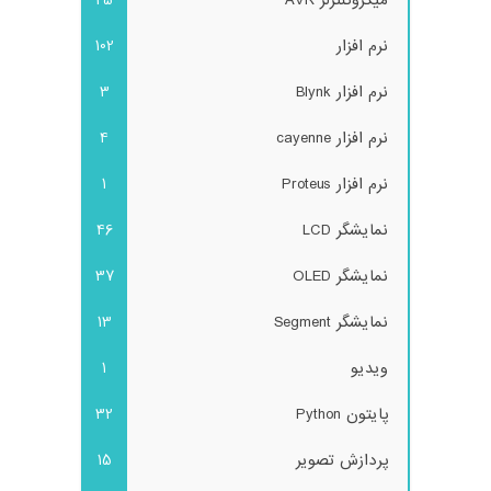
میکروکنترلر AVR
25
نرم افزار
102
نرم افزار Blynk
3
نرم افزار cayenne
4
نرم افزار Proteus
1
نمایشگر LCD
46
نمایشگر OLED
37
نمایشگر Segment
13
ویدیو
1
پایتون Python
32
پردازش تصویر
15