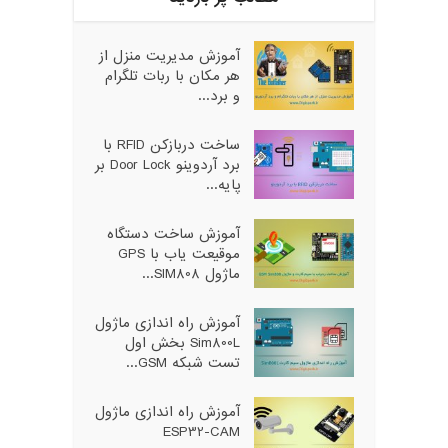
آموزش مدیریت منزل از
هر مکان با ربات تلگرام
و برد...
ساخت دربازکن RFID با
برد آردوینو Door Lock بر
پایه...
آموزش ساخت دستگاه
موقیعت یاب با GPS
ماژول SIM808...
آموزش راه اندازی ماژول
Sim800L بخش اول
تست شبکه GSM...
آموزش راه اندازی ماژول
ESP32-CAM