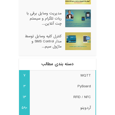
مدیریت وسایل برقی با
ربات تلگرام و سیستم
چت آنلاین...
کنترل کلیه وسایل توسط
مدار SMS Control و
ماژول سیم...
دسته بندی مطالب
7
MQTT
3
PyBoard
13
RFID / NFC
آردوینو
590