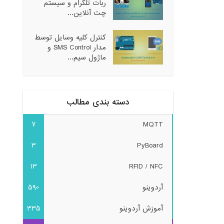
ربات تلگرام و سیستم
چت آنلاین...
کنترل کلیه وسایل توسط
مدار SMS Control و
ماژول سیم...
دسته بندی مطالب
7
MQTT
3
PyBoard
13
RFID / NFC
آردوینو
590
آموزش آردوینو
335