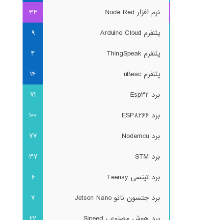
نرم افزار Node Red
34
پلتفرم Arduino Cloud
9
پلتفرم ThingSpeak
4
پلتفرم uBeac
14
برد Esp32
71
برد ESP8266
100
برد Nodemcu
77
برد STM
37
برد تینسی Teensy
6
برد جتسون نانو Jetson Nano
7
برد هوش مصنوعی Sipeed
22