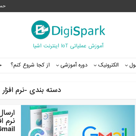
حما
آموزش عملیاتی IoT اینترنت اشیا
ل
الکترونیک
دوره آموزشی
از کجا شروع کنم؟
خ
دسته بندی -نرم افزار cayenne
ارسال
Gmail