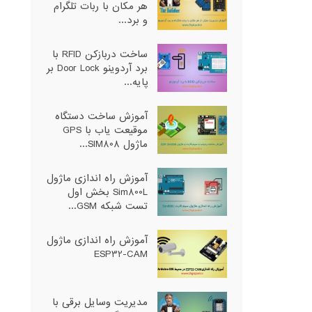
هر مکان با ربات تلگرام
و برد...
ساخت دربازکن RFID با
برد آردوینو Door Lock بر
پایه...
آموزش ساخت دستگاه
موقیعت یاب با GPS
ماژول SIM808...
آموزش راه اندازی ماژول
Sim800L بخش اول
تست شبکه GSM...
آموزش راه اندازی ماژول
ESP32-CAM
مدیریت وسایل برقی با