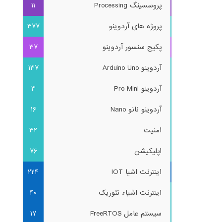
پروسسینگ Processing
11
پروژه های آردوینو
377
پکیج سنسور آردوینو
37
آردوینو Arduino Uno
137
آردوینو Pro Mini
3
آردوینو نانو Nano
16
امنیت
32
اپلیکیشن
76
اینترنت اشیا IOT
224
اینترنت اشیاء تئوریک
40
سیستم عامل FreeRTOS
17