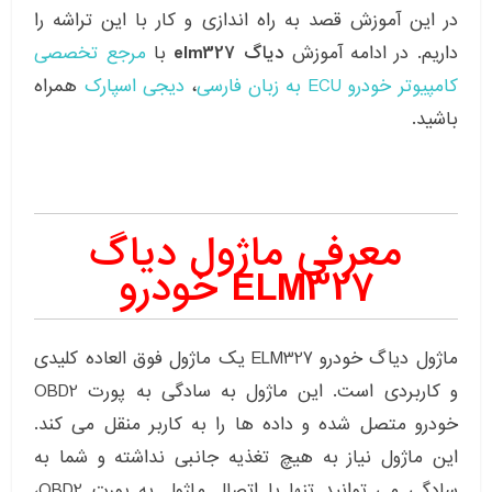
در این آموزش قصد به راه اندازی و کار با این تراشه را
داریم. در ادامه آموزش
دیاگ elm327
با
مرجع تخصصی
کامپیوتر خودرو ECU به زبان فارسی
،
دیجی اسپارک
همراه
باشید.
معرفی ماژول دیاگ
ELM327 خودرو
ماژول دیاگ خودرو ELM327 یک ماژول فوق العاده کلیدی
و کاربردی است. این ماژول به سادگی به پورت OBD2
خودرو متصل شده و داده ها را به کاربر منقل می کند.
این ماژول نیاز به هیچ تغذیه جانبی نداشته و شما به
سادگی می توانید تنها با اتصال ماژول به پورت OBD2،