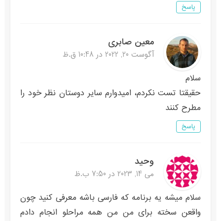
پاسخ
معین صابری
آگوست 20, 2022 در 10:48 ق.ظ
سلام
حقیقتا تست نکردم، امیدوارم سایر دوستان نظر خود را
مطرح کنند
پاسخ
وحید
می 14, 2023 در 7:50 ب.ظ
سلام میشه یه برنامه که فارسی باشه معرفی کنید چون
واقعن سخته برای من من همه مراحلو انجام دادم