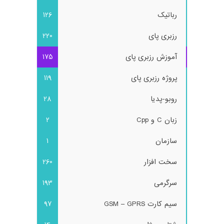
رباتیک
126
رزبری پای
220
آموزش رزبری پای
175
پروژه رزبری پای
119
روبو-پدیا
28
زبان C و Cpp
2
سازمان
1
سخت افزار
260
سرگرمی
193
سیم کارت GSM – GPRS
97