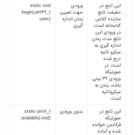
این تابع در
ورودی
static void
حقیقت تابع
جهت تعیین
begin(uint32_t
سازنده کلاس
زمان اندازه
usec)
کتابخانه است.
گیری
در ورودی این
تابع مدت زمان
اندازه گیری به
میکرو ثانیه
درج شده
است. در
صورتیکه
ورودی ۳۲ بیتی
باشد، زمان به
میکروثانیه
است.
این تابع در
بدون ورودی
static uint8_t
صورتیکه
available(void);
فرکانس خوانده
شده و آماده