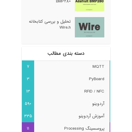
BMP280
تحلیل و بررسی کتابخانه
Wire.h
دسته بندی مطالب
7
MQTT
3
PyBoard
13
RFID / NFC
آردوینو
590
آموزش آردوینو
335
پروسسینگ Processing
11