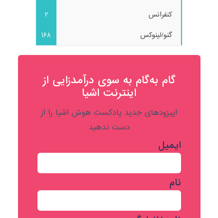
کنفرانس
2
گنو/لینوکس
168
گام به‌گام به‌ سوی درآمدزایی از
اینترنت اشیا
اپیزودهای جدید پادکست هوش اشیا را از
دست ندهید
ایمیل
نام