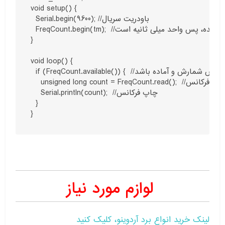
void setup() {

  Serial.begin(9600); //باودریت سریال 

  FreqCount.begin(tm);  //تعیین زمان اندازه گیری  چون زمان بر حسب ورودی ۱۶ بیتی تعیین شده، پس واحد میلی ثانیه است.

}

void loop() {

  if (FreqCount.available()) {  //در صورتیکه فرکانس شمارش و آماده باشد.

    unsigned long count = FreqCount.read();  //خواندن فرکانس

    Serial.println(count);  //چاپ فرکانس

  }

}
لوازم مورد نیاز
لینک خرید انواع برد آردوینو، کلیک کنید