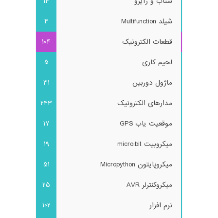
شتاب و ژایرو
14
شیلد Multifunction
4
قطعات الکترونیک
104
لحیم کاری
5
ماژول دوربین
31
مدارهای الکترونیک
243
موقعیت یاب GPS
17
میکروبیت micro:bit
19
میکروپایتون Micropython
51
میکروکنترلر AVR
25
نرم افزار
102