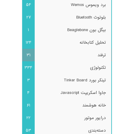
برد ویموس Wemos
54
بلوتوث Bluetooth
27
بیگل بون Beaglebone
1
تحلیل کتابخانه
124
ترفند
31
تکنولوژی
334
تینکر بورد Tinker Board
3
جاوا اسکریپت Javascript
4
خانه هوشمند
61
درایور موتور
22
دسته‌بندی
53