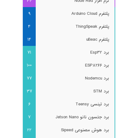
نرم افزار Node Red
34
پلتفرم Arduino Cloud
9
پلتفرم ThingSpeak
4
پلتفرم uBeac
14
برد Esp32
71
برد ESP8266
100
برد Nodemcu
77
برد STM
37
برد تینسی Teensy
6
برد جتسون نانو Jetson Nano
7
برد هوش مصنوعی Sipeed
22