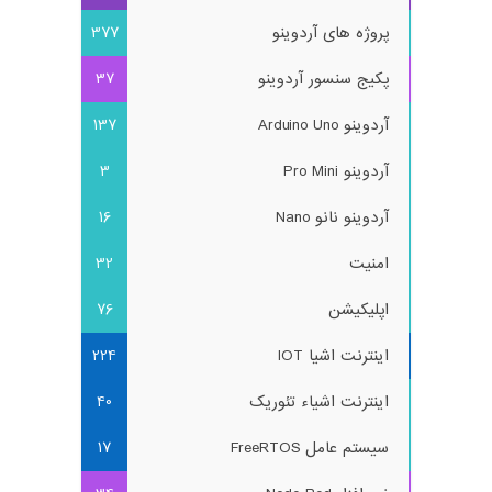
پروژه های آردوینو
377
پکیج سنسور آردوینو
37
آردوینو Arduino Uno
137
آردوینو Pro Mini
3
آردوینو نانو Nano
16
امنیت
32
اپلیکیشن
76
اینترنت اشیا IOT
224
اینترنت اشیاء تئوریک
40
سیستم عامل FreeRTOS
17