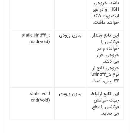
باشد، خروجی
HIGH و در غیر
اینصورت LOW
خواهد داشت.
این تابع مقدار
بدون ورودی
static uint32_t
فرکانس را
read(void)
خوانده و در
خروجی قرار
می دهد.
خروجی تابع از
نوع unint32_t،
۳۲ بیتی، است.
این تابع ارتباط
بدون ورودی
static void
جهت خوانش
end(void)
فرکانس را قطع
می نماید.