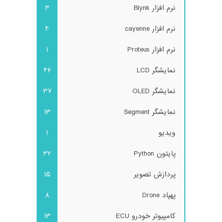
نرم افزار Blynk
3
نرم افزار cayenne
4
نرم افزار Proteus
1
نمایشگر LCD
46
نمایشگر OLED
37
نمایشگر Segment
13
ویدیو
1
پایتون Python
32
پردازش تصویر
15
پهپاد Drone
8
کامپیوتر خودرو ECU
13