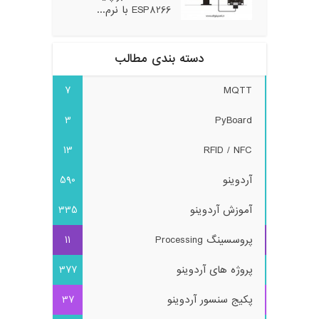
ESP8266 با نرم...
دسته بندی مطالب
7
MQTT
3
PyBoard
13
RFID / NFC
آردوینو
590
آموزش آردوینو
335
پروسسینگ Processing
11
پروژه های آردوینو
377
پکیج سنسور آردوینو
37