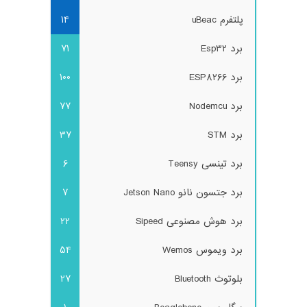
پلتفرم uBeac
14
برد Esp32
71
برد ESP8266
100
برد Nodemcu
77
برد STM
37
برد تینسی Teensy
6
برد جتسون نانو Jetson Nano
7
برد هوش مصنوعی Sipeed
22
برد ویموس Wemos
54
بلوتوث Bluetooth
27