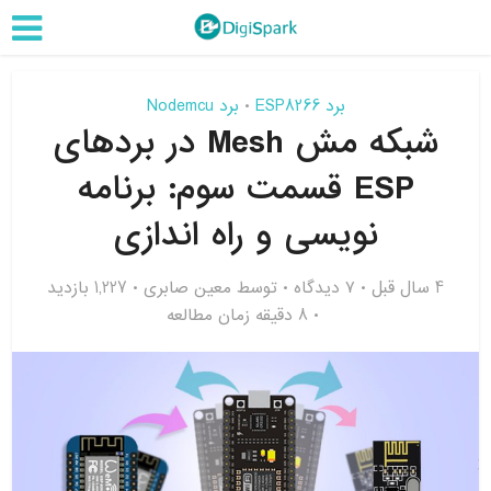
برد ESP8266
برد Nodemcu
•
شبکه مش Mesh در بردهای
ESP قسمت سوم: برنامه
نویسی و راه اندازی
4 سال قبل
۷ دیدگاه
توسط
معین صابری
1,227 بازدید
8 دقیقه زمان مطالعه