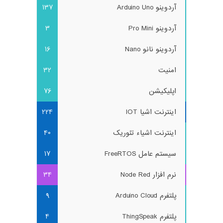
آردوینو Arduino Uno
137
آردوینو Pro Mini
3
آردوینو نانو Nano
16
امنیت
32
اپلیکیشن
76
اینترنت اشیا IOT
224
اینترنت اشیاء تئوریک
40
سیستم عامل FreeRTOS
17
نرم افزار Node Red
34
پلتفرم Arduino Cloud
9
پلتفرم ThingSpeak
4