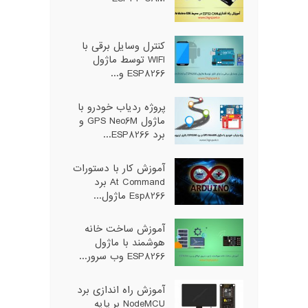
کنترل وسایل برقی با
WIFI توسط ماژول
ESP8266 و...
پروژه ردیاب خودرو با
ماژول GPS Neo6M و
برد ESP8266...
آموزش کار با دستورات
At Command برد
Esp8266 ماژول...
آموزش ساخت خانه
هوشمند با ماژول
ESP8266 وب سرور...
آموزش راه اندازی برد
NodeMCU بر پایه