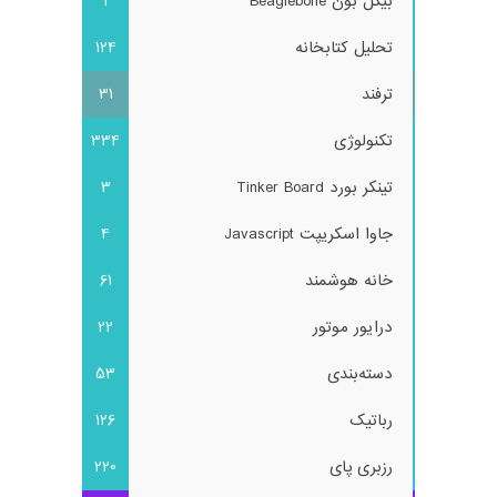
بیگل بون Beaglebone
1
تحلیل کتابخانه
124
ترفند
31
تکنولوژی
334
تینکر بورد Tinker Board
3
جاوا اسکریپت Javascript
4
خانه هوشمند
61
درایور موتور
22
دسته‌بندی
53
رباتیک
126
رزبری پای
220