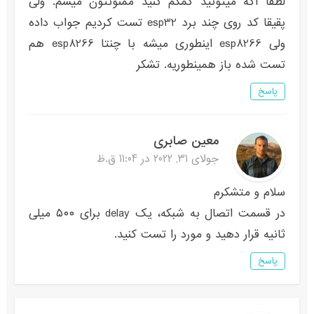
لطفا اگه میتونید کمکم کنید ممنونتون میشم. ولی
پقیقا کد روی چند برد esp32 تست کردیم جواب داده
ولی esp8266 اینطوری میشه با چنتا esp8266 هم
تست شده باز همینطوریه. تشکر
پاسخ
معین صابری
جولای 31, 2022 در 11:04 ق.ظ
سلام و متشکرم
در قسمت اتصال به شبکه، یک delay برای ۵۰۰ میلی
ثانیه قرار دهید و مورد را تست کنید.
پاسخ