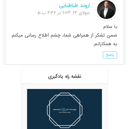
اروند طباطبایی
جولای 24, 2024 در 6:36 ب.ظ
با سلام
ضمن تشکر از همراهی شما، چشم اطلاع رسانی میکنم
به همکارانم.
پاسخ
نقشه راه یادگیری