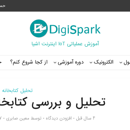
حما
آموزش عملیاتی IoT اینترنت اشیا
ل
الکترونیک
دوره آموزشی
از کجا شروع کنم؟
خ
تحلیل کتابخانه
تحلیل و بررسی کتابخانه 115.h
4 سال قبل
افزودن دیدگاه
توسط
معین صابری
337