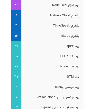
نرم افزار Node Red
34
پلتفرم Arduino Cloud
9
پلتفرم ThingSpeak
4
پلتفرم uBeac
14
برد Esp32
71
برد ESP8266
100
برد Nodemcu
77
برد STM
37
برد تینسی Teensy
6
برد جتسون نانو Jetson Nano
7
برد هوش مصنوعی Sipeed
22