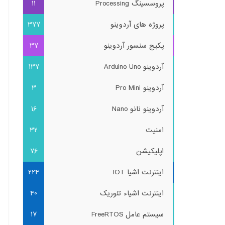
پروسسینگ Processing
11
پروژه های آردوینو
377
پکیج سنسور آردوینو
37
آردوینو Arduino Uno
137
آردوینو Pro Mini
3
آردوینو نانو Nano
16
امنیت
32
اپلیکیشن
76
اینترنت اشیا IOT
224
اینترنت اشیاء تئوریک
40
سیستم عامل FreeRTOS
17