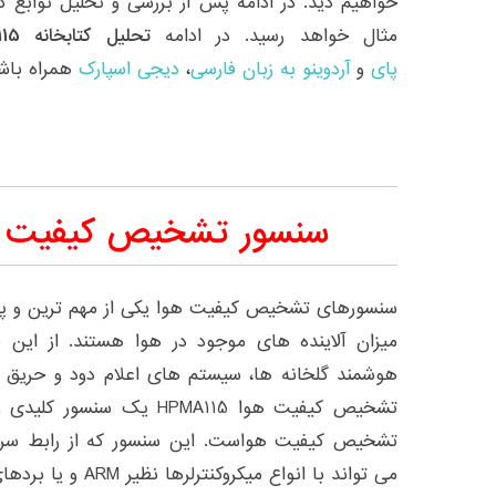
خواهیم دید. در ادامه پس از بررسی و تحلیل توابع ک
مثال خواهد رسید. در ادامه
تحلیل کتابخانه HPMA115
پای
و
آردوینو
به زبان فارسی
،
دیجی اسپارک
همراه باشی
سنسور تشخیص کیفیت هوا 115
سنسورهای تشخیص کیفیت هوا یکی از مهم ترین و پر
میزان آلاینده های موجود در هوا هستند. از این
هوشمند گلخانه ها، سیستم های اعلام دود و حریق 
تشخیص کیفیت هوا HPMA115 یک
می تواند با انواع میکروکنترلرها نظیر ARM و یا بردهای آردوینو و ESP ارتباط برقرار نماید.