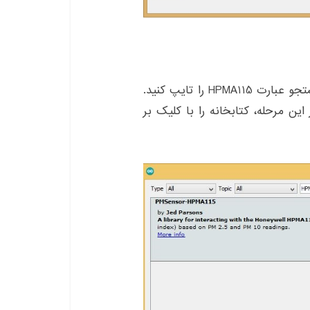
مطابق فلش مشخص شده در تصویر فوق، در کادر جستجو عبارت HPMA115 را تایپ کنید.
ین مرحله، کتابخانه را با کلیک بر