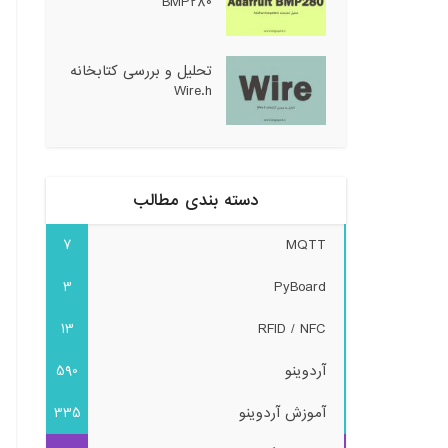
BMP280
تحلیل و بررسی کتابخانه
Wire.h
دسته بندی مطالب
7
MQTT
3
PyBoard
13
RFID / NFC
آردوینو
590
آموزش آردوینو
335