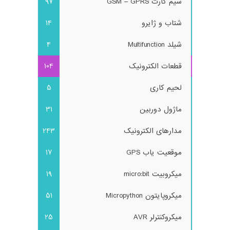
سیم کارت GSM – GPRS
97
شتاب و ژایرو
14
شیلد Multifunction
4
قطعات الکترونیک
104
لحیم کاری
5
ماژول دوربین
31
مدارهای الکترونیک
243
موقعیت یاب GPS
17
میکروبیت micro:bit
19
میکروپایتون Micropython
51
میکروکنترلر AVR
25