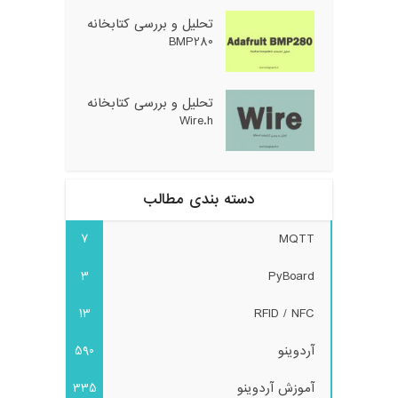
تحلیل و بررسی کتابخانه
BMP280
تحلیل و بررسی کتابخانه
Wire.h
دسته بندی مطالب
7
MQTT
3
PyBoard
13
RFID / NFC
آردوینو
590
آموزش آردوینو
335