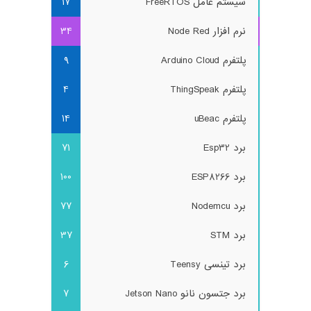
سیستم عامل FreeRTOS
17
نرم افزار Node Red
34
پلتفرم Arduino Cloud
9
پلتفرم ThingSpeak
4
پلتفرم uBeac
14
برد Esp32
71
برد ESP8266
100
برد Nodemcu
77
برد STM
37
برد تینسی Teensy
6
برد جتسون نانو Jetson Nano
7