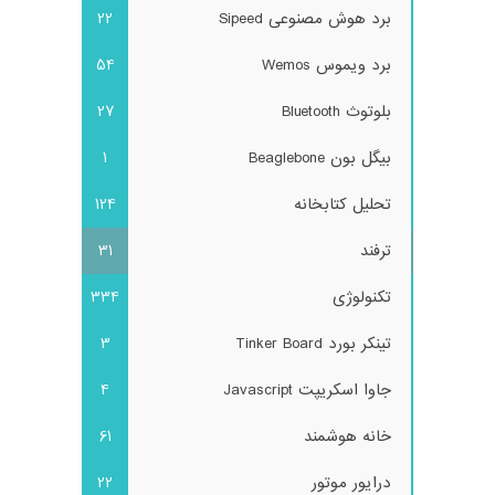
برد هوش مصنوعی Sipeed
22
برد ویموس Wemos
54
بلوتوث Bluetooth
27
بیگل بون Beaglebone
1
تحلیل کتابخانه
124
ترفند
31
تکنولوژی
334
تینکر بورد Tinker Board
3
جاوا اسکریپت Javascript
4
خانه هوشمند
61
درایور موتور
22