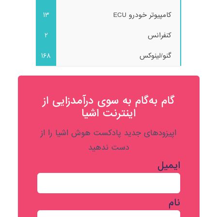
کامپیوتر خودرو ECU
13
کنفرانس
2
گنو/لینوکس
168
گام به‌گام به‌ سوی درآمدزایی از
اینترنت اشیا
اپیزودهای جدید پادکست هوش اشیا را از
دست ندهید
ایمیل
نام