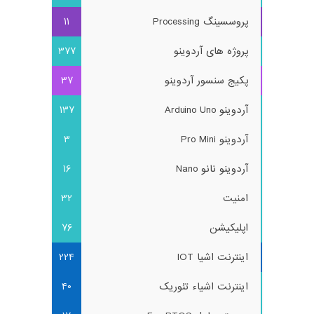
پروسسینگ Processing
11
پروژه های آردوینو
377
پکیج سنسور آردوینو
37
آردوینو Arduino Uno
137
آردوینو Pro Mini
3
آردوینو نانو Nano
16
امنیت
32
اپلیکیشن
76
اینترنت اشیا IOT
224
اینترنت اشیاء تئوریک
40