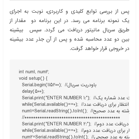
پس از بررسی توابع کلیدی و کاربردی، نوبت به اجرای
یک نمونه برنامه می رسد. در این برنامه دو مقدار از
طریق سریال مانیتور دریافت می گردد. سپس بیشینه
بین دو عدد محاسبه شده و پس از آن جذر عدد بیشینه
در خروجی قرار خواهد گرفت.
int num1, num2;

void setup() {

  Serial.begin(115200);  //باودریت سریال

  delay(500);

  Serial.print("ENTER NUMBER 1:");  //دریافت عدد شماره یک

  while(Serial.available()==0);  //انتظار برای دریافت عدد

  num1=Serial.readString().toInt();  //تبدیل رشته به عدد صحیح

  //********************************************

  Serial.print("ENTER NUMBER 2:");  //دریافت عدد دوم

  while(Serial.available()==0);  //انتظار برای دریافت عدد دوم

  num2=Serial.readString().toInt();  //تبدیل رشته به عدد صححی
