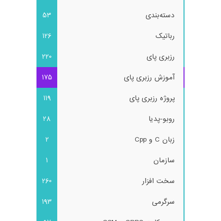
دسته‌بندی
53
رباتیک
126
رزبری پای
220
آموزش رزبری پای
175
پروژه رزبری پای
119
روبو-پدیا
28
زبان C و Cpp
2
سازمان
1
سخت افزار
260
سرگرمی
193