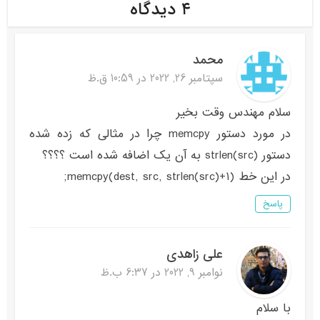
۴ دیدگاه
محمد
سپتامبر 26, 2022 در 10:59 ق.ظ
سلام مهندس وقت بخیر
در مورد دستور memcpy چرا در مثالی که زده شده
دستور strlen(src) به آن یک اضافه شده است ؟؟؟؟
در این خط memcpy(dest, src, strlen(src)+1);
پاسخ
علی زاهدی
نوامبر 9, 2022 در 6:37 ب.ظ
با سلام