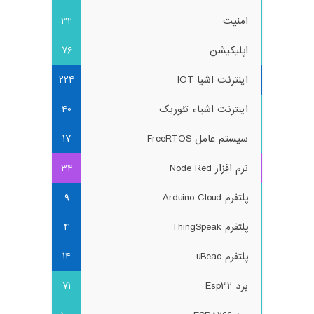
امنیت
32
اپلیکیشن
76
اینترنت اشیا IOT
224
اینترنت اشیاء تئوریک
40
سیستم عامل FreeRTOS
17
نرم افزار Node Red
34
پلتفرم Arduino Cloud
9
پلتفرم ThingSpeak
4
پلتفرم uBeac
14
برد Esp32
71