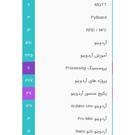
7
MQTT
3
PyBoard
13
RFID / NFC
آردوینو
590
آموزش آردوینو
335
پروسسینگ Processing
11
پروژه های آردوینو
377
پکیج سنسور آردوینو
37
آردوینو Arduino Uno
137
آردوینو Pro Mini
3
آردوینو نانو Nano
16