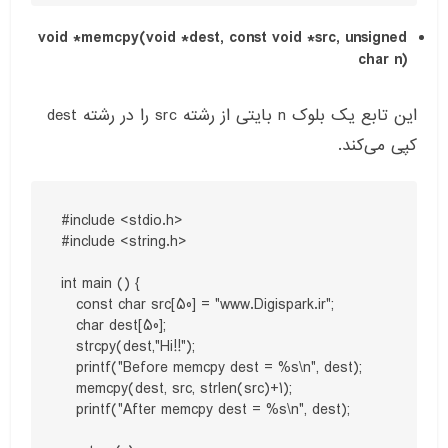
void *memcpy(void *dest, const void *src, unsigned
char n)
این تابع یک بلوک n بایتی از رشته src را در رشته dest
کپی می‌کند.
#include <stdio.h>

#include <string.h>

int main () {

   const char src[50] = "www.Digispark.ir";

   char dest[50];

   strcpy(dest,"Hi!!");

   printf("Before memcpy dest = %s\n", dest);

   memcpy(dest, src, strlen(src)+1);

   printf("After memcpy dest = %s\n", dest);
