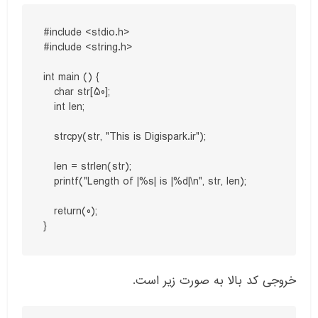
#include <stdio.h>

#include <string.h>

int main () {

   char str[50];

   int len;

   strcpy(str, "This is Digispark.ir");

   len = strlen(str);

   printf("Length of |%s| is |%d|\n", str, len);

   return(0);

}
خروجی کد بالا به صورت زیر است.