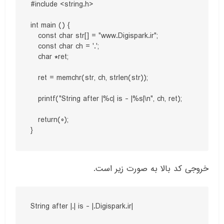
#include <string.h>

int main () {

   const char str[] = "www.Digispark.ir";

   const char ch = '.';

   char *ret;

   ret = memchr(str, ch, strlen(str));

   printf("String after |%c| is - |%s|\n", ch, ret);

   return(0);

}
خروجی کد بالا به صورت زیر است.
String after |.| is - |.Digispark.ir|