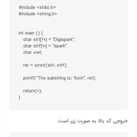
#include <stdio.h>

#include <string.h>

int main () {

   char str1[20] = "Digispark";

   char str2[10] = "spark";

   char *ret;

   ret = strstr(str1, str2);

   printf("The substring is: %s\n", ret);

   return(0);

}
خروجی کد بالا به صورت زیر است.