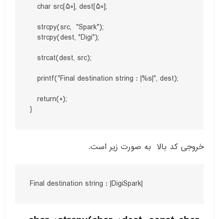
   char src[50], dest[50];

   strcpy(src,  "Spark");

   strcpy(dest, "Digi");

   strcat(dest, src);

   printf("Final destination string : |%s|", dest);

   return(0);

}
خروجی کد بالا به صورت زیر است.
Final destination string : |DigiSpark|