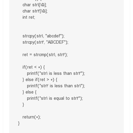
   char str1[15];

   char str2[15];

   int ret;

   strcpy(str1, "abcdef");

   strcpy(str2, "ABCDEF");

   ret = strcmp(str1, str2);

   if(ret < 0) {

      printf("str1 is less than str2");

   } else if(ret > 0) {

      printf("str2 is less than str1");

   } else {

      printf("str1 is equal to str2");

   }

   return(0);

}