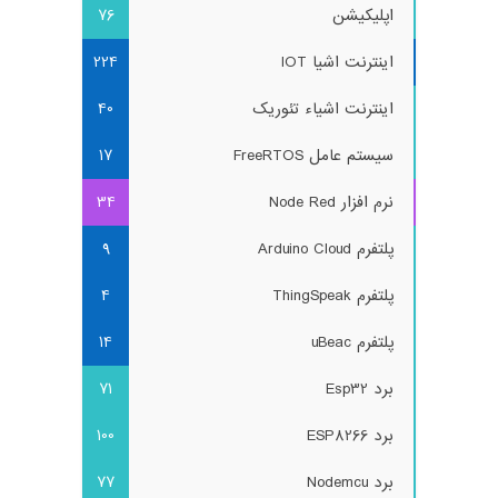
اپلیکیشن
76
اینترنت اشیا IOT
224
اینترنت اشیاء تئوریک
40
سیستم عامل FreeRTOS
17
نرم افزار Node Red
34
پلتفرم Arduino Cloud
9
پلتفرم ThingSpeak
4
پلتفرم uBeac
14
برد Esp32
71
برد ESP8266
100
برد Nodemcu
77