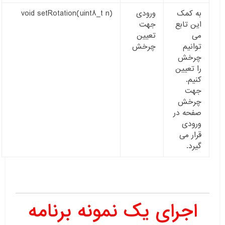
به کمک
ورودی
void setRotation(uint8_t n)
این تابع
جهت
می
تعیین
توانیم
چرخش
چرخش
را تعیین
کنیم.
جهت
چرخش
صفحه در
ورودی
قرار می
گیرد.
اجرای یک نمونه برنامه