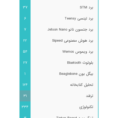
برد STM
37
برد تینسی Teensy
6
برد جتسون نانو Jetson Nano
7
برد هوش مصنوعی Sipeed
22
برد ویموس Wemos
54
بلوتوث Bluetooth
27
بیگل بون Beaglebone
1
تحلیل کتابخانه
124
ترفند
31
تکنولوژی
334