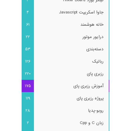
تینکر بورد Tinker Board
3
جاوا اسکریپت Javascript
4
خانه هوشمند
61
درایور موتور
22
دسته‌بندی
53
رباتیک
126
رزبری پای
220
آموزش رزبری پای
175
پروژه رزبری پای
119
روبو-پدیا
28
زبان C و Cpp
2