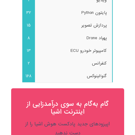
ویدیو
1
پایتون Python
32
پردازش تصویر
15
پهپاد Drone
8
کامپیوتر خودرو ECU
13
کنفرانس
2
گنو/لینوکس
168
گام به‌گام به‌ سوی درآمدزایی از
اینترنت اشیا
اپیزودهای جدید پادکست هوش اشیا را از
دست ندهید