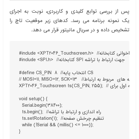
پس از بررسی توابع کلیدی و کاربردی، نوبت به اجرای
یک نمونه برنامه می رسد. کدهای زیر موقعیت تاچ را
تشخیص داده و در سریال مانیتور قرار می دهد.
#include <XPT2046_Touchscreen.h>  //فراخوانی کتابخانه 

#include <SPI.h>  //کتابخانه SPI جهت ارتباط با تراشه 

#define CS_PIN  8  //انتخاب پایه CS

// MOSI=11, MISO=12, SCK=13   //پایه های  مربوط به ارتباط SPI در برد آردوینو UNO

XPT2046_Touchscreen ts(CS_PIN, 255);  // پایه اول برای CS، پایه دوم برای وقفه  که ۲۵۵ انتخاب شده و هیچ پایه ای برای وقفه در نظر گرفته نشده

void setup() {

  Serial.begin(38400);

  ts.begin();  //راه اندازی و ارتباط با تراشه 

  ts.setRotation(1);  //تنظیم چرخش صفحه

  while (!Serial && (millis() <= 1000));   

}
