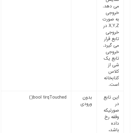
می دهد.
خروجی
به صورت
X,Y,Z در
خروجی
تابع قرار
می گیرد.
خروجی
تابع یک
شی از
کلاس
کتابخانه
است.
این تابع
بدون
bool tirqTouched()
در
ورودی
صورتیکه
وقفه رخ
داده
باشد،