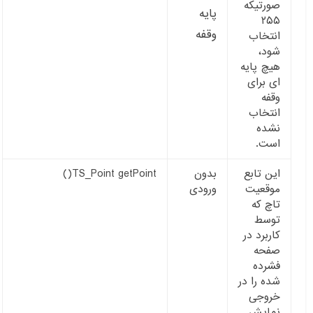
صورتیکه
پایه
۲۵۵
وقفه
انتخاب
شود،
هیچ پایه
ای برای
وقفه
انتخاب
نشده
است.
این تابع
بدون
TS_Point getPoint()
موقعیت
ورودی
تاچ که
توسط
کاربرد در
صفحه
فشرده
شده را در
خروجی
نمایش