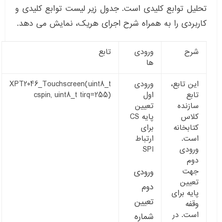
تحلیل توابع کلیدی است. جدول زیر لیست توابع کلیدی و
کاربردی را به همراه شرح اجرای هریک، نمایش می دهد.
شرح
ورودی
تابع
ها
این تابع،
ورودی
XPT2046_Touchscreen(uint8_t
تابع
اول
cspin, uint8_t tirq=255)
سازنده
تعیین
کلاس
پایه CS
کتابخانه
برای
است.
ارتباط
ورودی
SPI
دوم
جهت
ورودی
تعیین
دوم
پایه برای
تعیین
وقفه
است. در
شماره