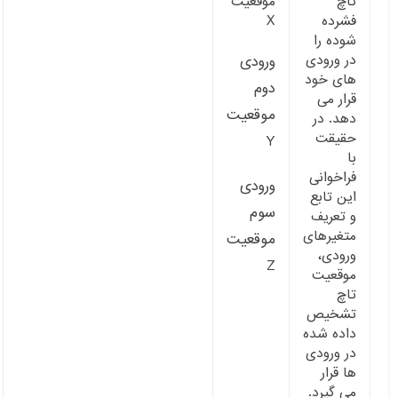
تاچ
موقعیت
فشرده
X
شوده را
در ورودی
ورودی
های خود
دوم
قرار می
موقعیت
دهد. در
حقیقت
Y
با
فراخوانی
ورودی
این تابع
سوم
و تعریف
متغیرهای
موقعیت
ورودی،
Z
موقعیت
تاچ
تشخیص
داده شده
در ورودی
ها قرار
می گیرد.