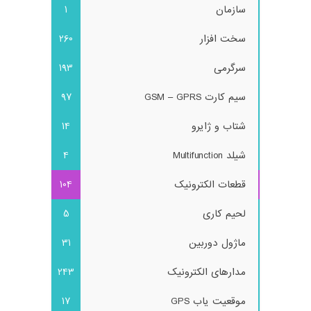
سازمان
1
سخت افزار
260
سرگرمی
193
سیم کارت GSM – GPRS
97
شتاب و ژایرو
14
شیلد Multifunction
4
قطعات الکترونیک
104
لحیم کاری
5
ماژول دوربین
31
مدارهای الکترونیک
243
موقعیت یاب GPS
17