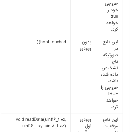
خروجی
خود را
true
خواهد
کرد.
این تابع
بدون
bool touched()
در
ورودی
صورتیکه
تاچ
تشخیص
داده شده
باشد،
خروجی را
TRUE
خواهد
کرد.
این تابع
ورودی
void readData(uint16_t *x,
موقعیت
اول
uint16_t *y, uint8_t *z)