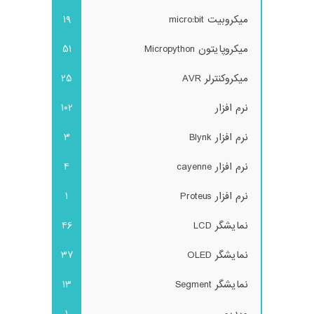
میکروبیت micro:bit
19
میکروپایتون Micropython
51
میکروکنترلر AVR
25
نرم افزار
102
نرم افزار Blynk
3
نرم افزار cayenne
4
نرم افزار Proteus
1
نمایشگر LCD
46
نمایشگر OLED
37
نمایشگر Segment
13