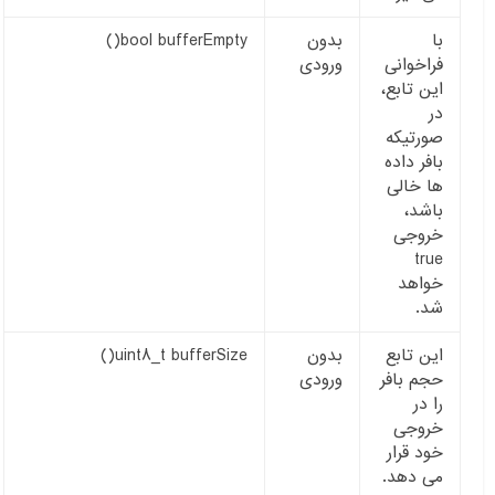
با
بدون
bool bufferEmpty()
فراخوانی
ورودی
این تابع،
در
صورتیکه
بافر داده
ها خالی
باشد،
خروجی
true
خواهد
شد.
این تابع
بدون
uint8_t bufferSize()
حجم بافر
ورودی
را در
خروجی
خود قرار
می دهد.