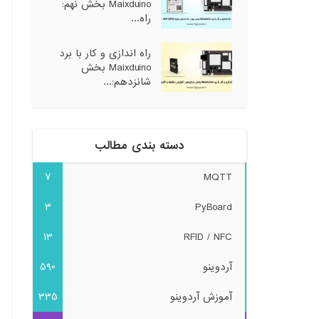
Maixduino بخش نهم:
راه...
راه اندازی و کار با برد
Maixduino بخش
شانزدهم:...
دسته بندی مطالب
7
MQTT
3
PyBoard
13
RFID / NFC
آردوینو
590
آموزش آردوینو
335