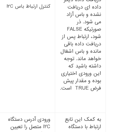
کنترل ارتباط باس I2C
داده ای دریافت
نشده و باس آزاد
می شود. ذر
صورتیکه FALSE
شود، ارتباط پس از
دریافت داده باقی
مانده و باس اشغال
خواهد ماند. توجه
داشته باشید که
این ورودی اختیاری
بوده و مقدار پیش
فرض TRUE است.
به کمک این تابع
ورودی آدرس دستگاه
ارتباط با دستگاه
I2C متصل را تعیین