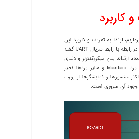
 آنکه به بررسی پورت I2C در برد Maixduino بپردازیم، ابتدا به تعریف و کاربرد این
پورت می پردازیم. همانطور که در قسمت های پیشین در رابطه با رابط سریال UART گفته
د ارتباط بین میکروکنترلر و دنیای
خارج دارند. به همین منظور، پورت I2C ارتباط بین برد Maixduino و سایر بردها نظیر
جاییکه اکثر سنسورها و نمایشگرها از پورت