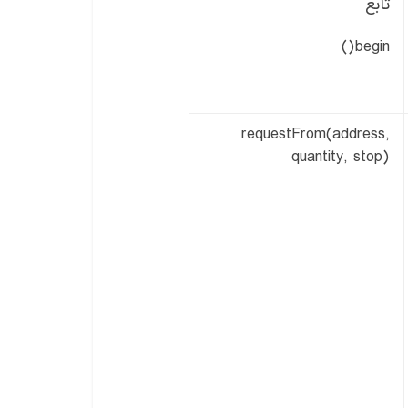
تابع
begin()
requestFrom(address,
quantity, stop)