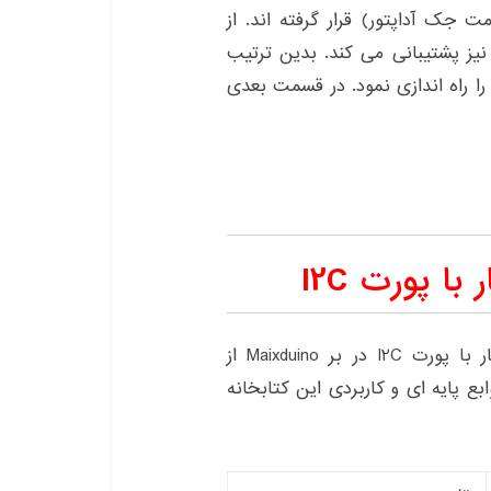
 راست(از سمت جک آداپتور) قرار گرفته اند. از
رفی دیگر این برد از توابع مربوط به کتابخانه wire نیز پشتیبانی می کند. بدین ترتیب
را راه اندازی نمود. در قسمت بعدی
با پورت I2C
همانطور که پیشتر گفته شد، جهت راه اندازی و کار با پورت I2C در بر Maixduino از
از توابع پایه ای و کاربردی این کتابخانه