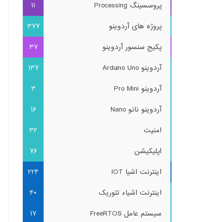
پروسسینگ Processing
11
پروژه های آردوینو
377
پکیج سنسور آردوینو
37
آردوینو Arduino Uno
137
آردوینو Pro Mini
3
آردوینو نانو Nano
16
امنیت
32
اپلیکیشن
76
اینترنت اشیا IOT
224
اینترنت اشیاء تئوریک
40
سیستم عامل FreeRTOS
17