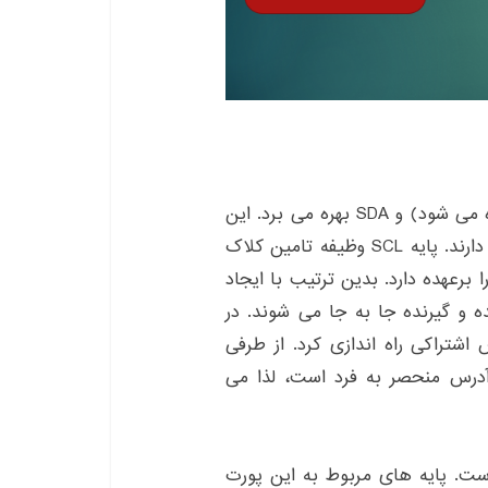
ارتباط I2C از دو پایه SCL(که گاهی SCK هم خوانده می شود) و SDA بهره می برد. این
دو پایه وظیفه برقراری ارتباط و تبادل داده را بر عهده دارند. پایه SCL وظیفه تامین کلاک
S وظیفه تبادل داده را برعهده دارد. بدین ترتیب با ایجاد
ز طریق کابل SDA بین فرستنده و گیرنده جا به جا می شوند. در
 را روی یک باس اشتراکی راه اندازی کرد. از طرفی
 آدرس منحصر به فرد است، لذا می
بطه با برد Maixduino، این برد دارای پورت I2C است. پایه های مربوط به این پورت