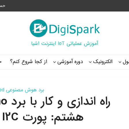
حما
آموزش عملیاتی IoT اینترنت اشیا
ل
الکترونیک
دوره آموزشی
از کجا شروع کنم؟
خ
برد هوش مصنوعی Sipeed
هشتم: پورت I2C در Sipeed