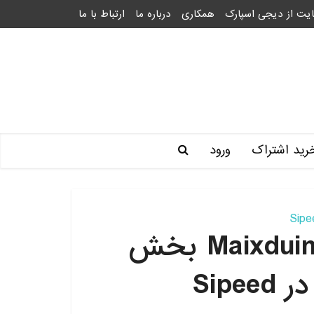
یت از دیجی اسپارک
همکاری
درباره ما
ارتباط با ما
رید اشتراک
ورود
راه اندازی و کار با برد Maixduino بخش