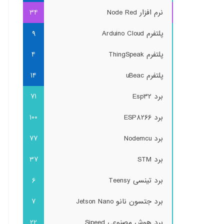
نرم افزار Node Red
34
پلتفرم Arduino Cloud
9
پلتفرم ThingSpeak
4
پلتفرم uBeac
14
برد Esp32
71
برد ESP8266
100
برد Nodemcu
77
برد STM
37
برد تینسی Teensy
6
برد جتسون نانو Jetson Nano
7
برد هوش مصنوعی Sipeed
22