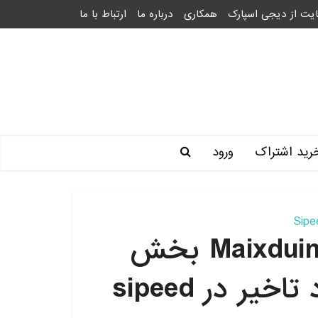
یت از دیجی اسپارک
همکاری
درباره ما
ارتباط با ما
رید اشتراک
ورود
راه اندازی و کار با برد Maixduino بخش