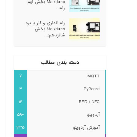
Maixduino بخش نهم:
راه...
راه اندازی و کار با برد
Maixduino بخش
شانزدهم:...
دسته بندی مطالب
7
MQTT
3
PyBoard
13
RFID / NFC
آردوینو
590
آموزش آردوینو
335