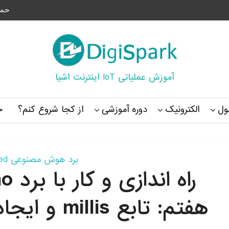
حما
آموزش عملیاتی IoT اینترنت اشیا
ل
الکترونیک
دوره آموزشی
از کجا شروع کنم؟
خ
برد هوش مصنوعی Sipeed
هفتم: تابع millis و ایجاد تاخیر در sipeed