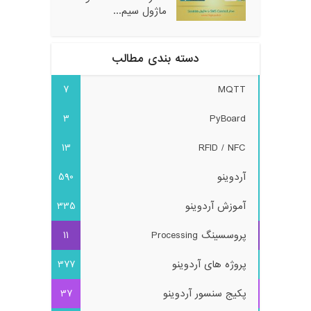
ماژول سیم...
دسته بندی مطالب
7
MQTT
3
PyBoard
13
RFID / NFC
آردوینو
590
آموزش آردوینو
335
پروسسینگ Processing
11
پروژه های آردوینو
377
پکیج سنسور آردوینو
37