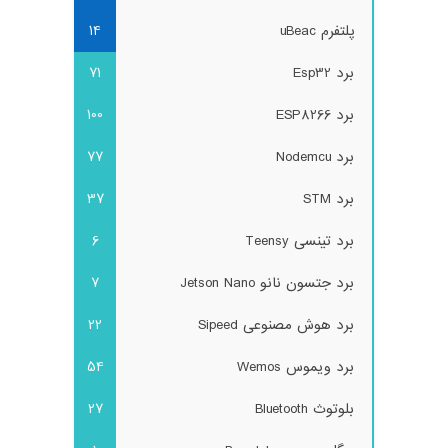
پلتفرم uBeac
14
برد Esp32
71
برد ESP8266
100
برد Nodemcu
77
برد STM
37
برد تینسی Teensy
6
برد جتسون نانو Jetson Nano
7
برد هوش مصنوعی Sipeed
22
برد ویموس Wemos
54
بلوتوث Bluetooth
27