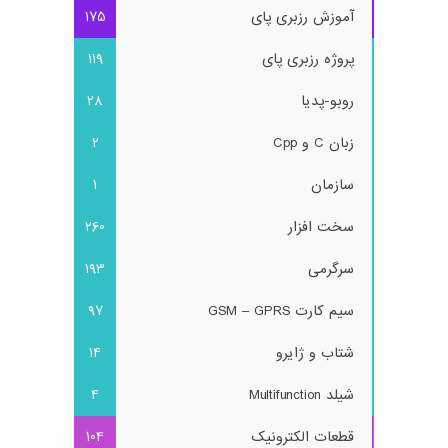
آموزش رزبری پای
175
پروژه رزبری پای
119
روبو-پدیا
28
زبان C و Cpp
2
سازمان
1
سخت افزار
260
سرگرمی
193
سیم کارت GSM – GPRS
97
شتاب و ژایرو
14
شیلد Multifunction
4
قطعات الکترونیک
104