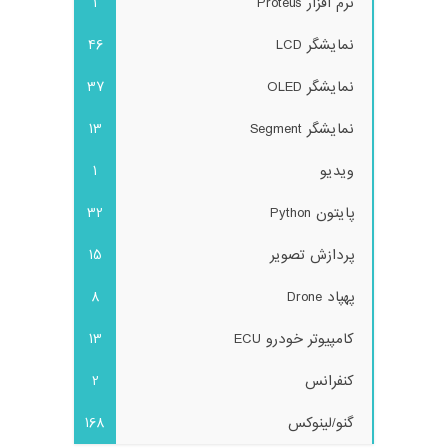
نرم افزار Proteus
1
نمایشگر LCD
46
نمایشگر OLED
37
نمایشگر Segment
13
ویدیو
1
پایتون Python
32
پردازش تصویر
15
پهپاد Drone
8
کامپیوتر خودرو ECU
13
کنفرانس
2
گنو/لینوکس
168