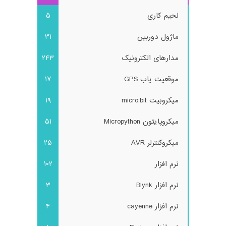
لحیم کاری
5
ماژول دوربین
31
مدارهای الکترونیک
243
موقعیت یاب GPS
17
میکروبیت micro:bit
19
میکروپایتون Micropython
51
میکروکنترلر AVR
25
نرم افزار
102
نرم افزار Blynk
3
نرم افزار cayenne
4