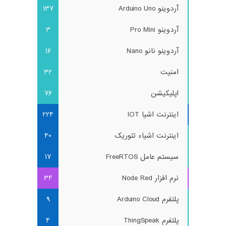
آردوینو Arduino Uno
137
آردوینو Pro Mini
3
آردوینو نانو Nano
16
امنیت
32
اپلیکیشن
76
اینترنت اشیا IOT
224
اینترنت اشیاء تئوریک
40
سیستم عامل FreeRTOS
17
نرم افزار Node Red
34
پلتفرم Arduino Cloud
9
پلتفرم ThingSpeak
4