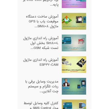
پایه...
آموزش ساخت دستگاه
موقیعت یاب با GPS
ماژول SIM808...
آموزش راه اندازی ماژول
Sim800L بخش اول
تست شبکه GSM...
آموزش راه اندازی ماژول
ESP32-CAM
مدیریت وسایل برقی با
ربات تلگرام و سیستم
چت آنلاین...
کنترل کلیه وسایل توسط
مدار SMS Control و