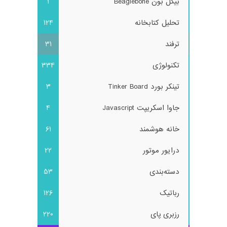
بیگل بون Beaglebone
1
تحلیل کتابخانه
124
ترفند
31
تکنولوژی
334
تینکر بورد Tinker Board
3
جاوا اسکریپت Javascript
4
خانه هوشمند
61
درایور موتور
22
دسته‌بندی
53
رباتیک
126
رزبری پای
220