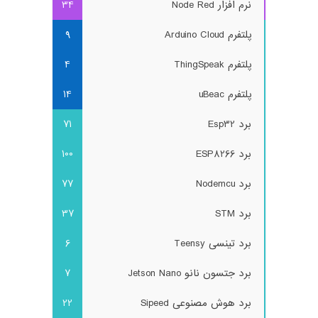
نرم افزار Node Red
34
پلتفرم Arduino Cloud
9
پلتفرم ThingSpeak
4
پلتفرم uBeac
14
برد Esp32
71
برد ESP8266
100
برد Nodemcu
77
برد STM
37
برد تینسی Teensy
6
برد جتسون نانو Jetson Nano
7
برد هوش مصنوعی Sipeed
22