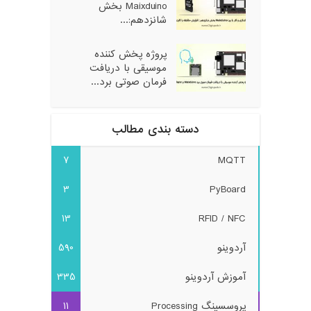
Maixduino بخش
شانزدهم:...
پروژه پخش کننده
موسیقی با دریافت
فرمان صوتی برد...
دسته بندی مطالب
7
MQTT
3
PyBoard
13
RFID / NFC
آردوینو
590
آموزش آردوینو
335
پروسسینگ Processing
11