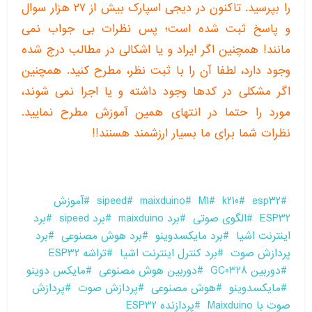
را بپرسید. تاکنون در دیجی اسپارک بیش از ۲۷ هزار سوال
و پاسخ ثبت شده است؛ پس نظرات بی جواب نمی
مانند! همچنین اگر ایراد و یا اشکالی در مطالب درج شده
وجود دارد، لطفا آن را با ثبت نظر، مطرح کنید. همچنین
اگر مشکلی در کدها وجود داشته و یا اجرا نمی شوند،
مورد را حتما در انتهای همین آموزش مطرح نمایید.
نظرات شما برای ما بسیار ارزشمند هسنند!!
esp32
k210
M1
maixduino
sipeed
آموزش
ESP32
الگوی صوتی
برد maixduino
برد sipeed
برد
اینترنت اشیا
برد مایکسدوینو
برد هوش مصنوعی
برد
پردازش صوت
برد کنترل اینترنت اشیا
تراشه ESP32
دوربین GC0328
دوربین هوش مصنوعی
مایکس دوینو
مایکسدوینو
هوش مصنوعی
پردازش صوت
پردازش
صوت با Maixduino
پردازنده ESP32