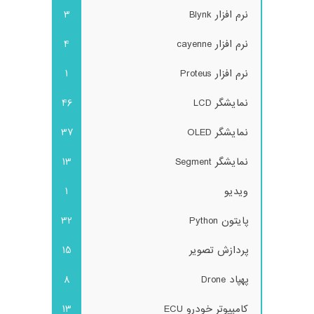
نرم افزار Blynk
3
نرم افزار cayenne
4
نرم افزار Proteus
1
نمایشگر LCD
46
نمایشگر OLED
37
نمایشگر Segment
13
ویدیو
1
پایتون Python
32
پردازش تصویر
15
پهپاد Drone
8
کامپیوتر خودرو ECU
13