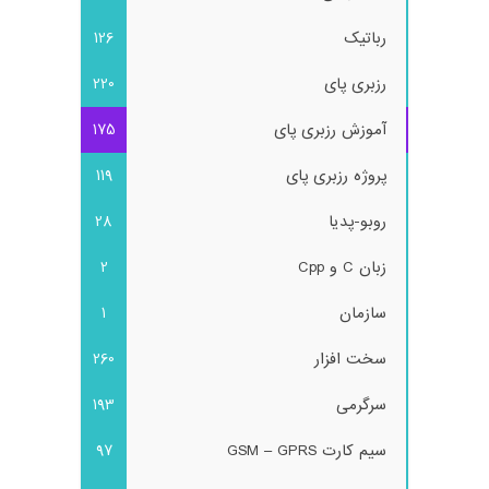
رباتیک
126
رزبری پای
220
آموزش رزبری پای
175
پروژه رزبری پای
119
روبو-پدیا
28
زبان C و Cpp
2
سازمان
1
سخت افزار
260
سرگرمی
193
سیم کارت GSM – GPRS
97