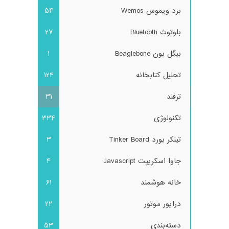
برد ویموس Wemos
54
بلوتوث Bluetooth
27
بیگل بون Beaglebone
1
تحلیل کتابخانه
124
ترفند
31
تکنولوژی
334
تینکر بورد Tinker Board
3
جاوا اسکریپت Javascript
4
خانه هوشمند
61
درایور موتور
22
دسته‌بندی
53