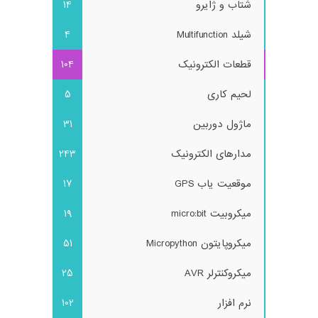
شتاب و ژایرو
14
شیلد Multifunction
4
قطعات الکترونیک
104
لحیم کاری
5
ماژول دوربین
31
مدارهای الکترونیک
243
موقعیت یاب GPS
17
میکروبیت micro:bit
19
میکروپایتون Micropython
51
میکروکنترلر AVR
25
نرم افزار
102