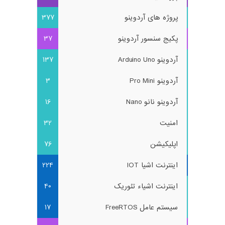
پروژه های آردوینو
377
پکیج سنسور آردوینو
37
آردوینو Arduino Uno
137
آردوینو Pro Mini
3
آردوینو نانو Nano
16
امنیت
32
اپلیکیشن
76
اینترنت اشیا IOT
224
اینترنت اشیاء تئوریک
40
سیستم عامل FreeRTOS
17