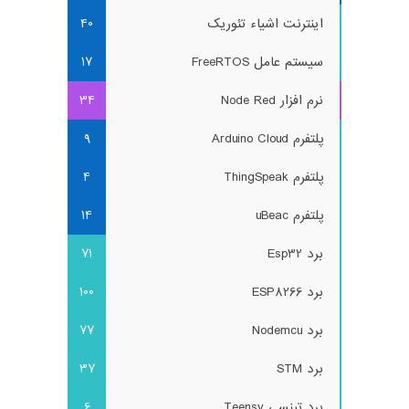
اینترنت اشیاء تئوریک
40
سیستم عامل FreeRTOS
17
نرم افزار Node Red
34
پلتفرم Arduino Cloud
9
پلتفرم ThingSpeak
4
پلتفرم uBeac
14
برد Esp32
71
برد ESP8266
100
برد Nodemcu
77
برد STM
37
برد تینسی Teensy
6