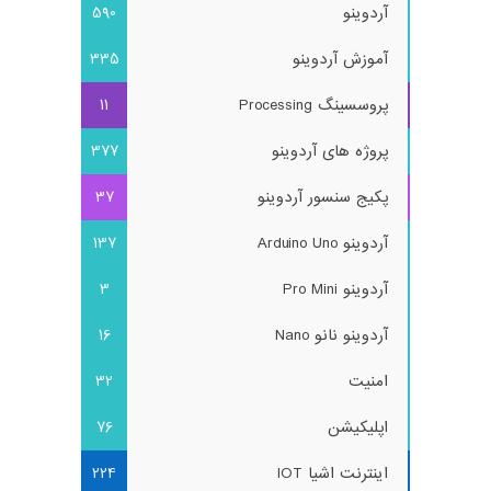
آردوینو
590
آموزش آردوینو
335
پروسسینگ Processing
11
پروژه های آردوینو
377
پکیج سنسور آردوینو
37
آردوینو Arduino Uno
137
آردوینو Pro Mini
3
آردوینو نانو Nano
16
امنیت
32
اپلیکیشن
76
اینترنت اشیا IOT
224