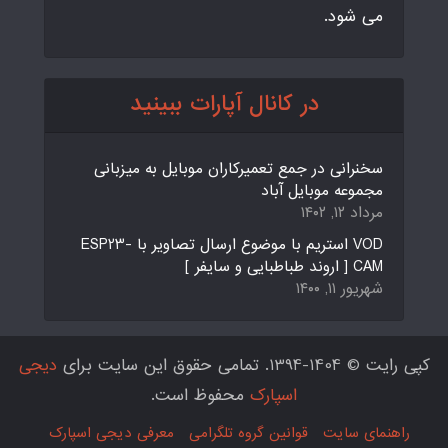
می شود.
در کانال آپارات ببینید
سخنرانی در جمع تعمیرکاران موبایل به میزبانی
مجموعه موبایل آباد
مرداد ۱۲, ۱۴۰۲
VOD استریم با موضوع ارسال تصاویر با ESP23-
CAM [ اروند طباطبایی و سایفر ]
شهریور ۱۱, ۱۴۰۰
کپی رایت © 1404-1394. تمامی حقوق این سایت برای
دیجی
اسپارک
محفوظ است.
راهنمای سایت
قوانین گروه تلگرامی
معرفی دیجی اسپارک