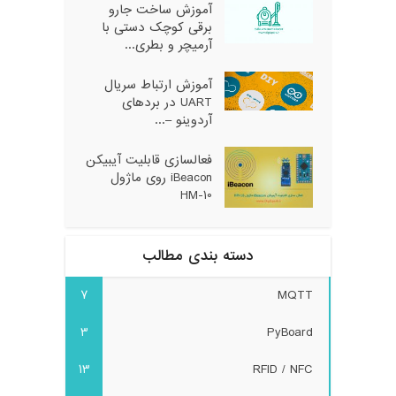
آموزش ساخت جارو
برقی کوچک دستی با
آرمیچر و بطری...
آموزش ارتباط سریال
UART در بردهای
آردوینو –...
فعالسازی قابلیت آیبیکن
iBeacon روی ماژول
HM-10
دسته بندی مطالب
7
MQTT
3
PyBoard
13
RFID / NFC