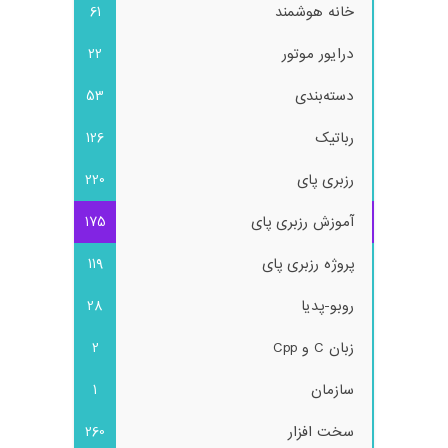
خانه هوشمند
61
درایور موتور
22
دسته‌بندی
53
رباتیک
126
رزبری پای
220
آموزش رزبری پای
175
پروژه رزبری پای
119
روبو-پدیا
28
زبان C و Cpp
2
سازمان
1
سخت افزار
260