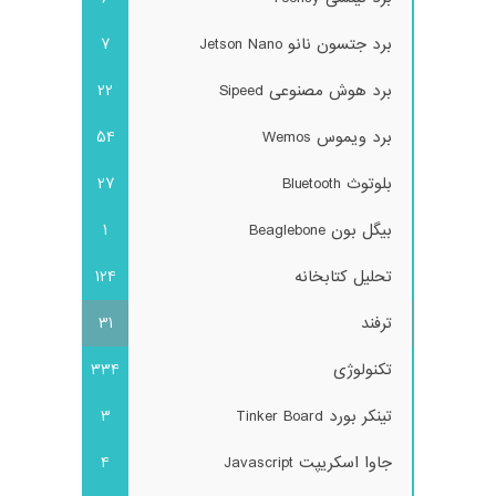
برد جتسون نانو Jetson Nano
7
برد هوش مصنوعی Sipeed
22
برد ویموس Wemos
54
بلوتوث Bluetooth
27
بیگل بون Beaglebone
1
تحلیل کتابخانه
124
ترفند
31
تکنولوژی
334
تینکر بورد Tinker Board
3
جاوا اسکریپت Javascript
4