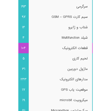
سرگرمی
193
سیم کارت GSM – GPRS
97
شتاب و ژایرو
14
شیلد Multifunction
4
قطعات الکترونیک
104
لحیم کاری
5
ماژول دوربین
31
مدارهای الکترونیک
243
موقعیت یاب GPS
17
میکروبیت micro:bit
19
میکروپایتون Micropython
51