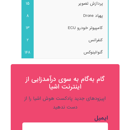
پردازش تصویر
15
پهپاد Drone
8
کامپیوتر خودرو ECU
13
کنفرانس
2
گنو/لینوکس
168
گام به‌گام به‌ سوی درآمدزایی از
اینترنت اشیا
اپیزودهای جدید پادکست هوش اشیا را از
دست ندهید
ایمیل