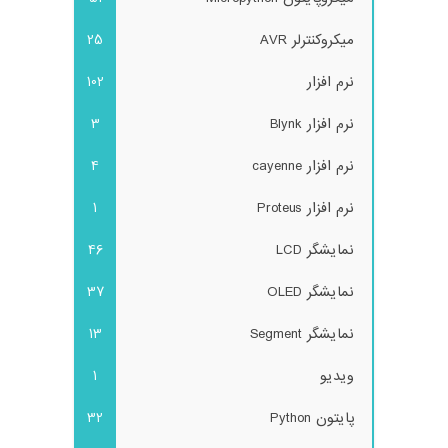
میکروکنترلر AVR
25
نرم افزار
102
نرم افزار Blynk
3
نرم افزار cayenne
4
نرم افزار Proteus
1
نمایشگر LCD
46
نمایشگر OLED
37
نمایشگر Segment
13
ویدیو
1
پایتون Python
32