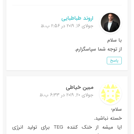
اروند طباطبایی
جولای 16, 2019 در 2:56 ب.ظ
با سلام
از توجه شما سپاسگزارم.
پاسخ
مبین خیاطی
جولای 20, 2019 در 6:33 ب.ظ
سلام؛
خسته نباشید.
ایا میشه از خنک کننده TEG برای تولید انرژی