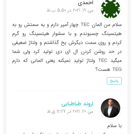
احمدی
می 19, 2021 در 5:50 ب.ظ
سلام من المان TEC چهار آمپر دارم و یه سمتش رو به
هیتسینگ چسبوندم و با سشوار هیتسینگ رو گرم
کردم و روی سمت دیگرش یخ گذاشتم و ولتاژ ضعیفی
در حد روشن کردن ال ای دی تولید کرد ولی شما
میگید TEC ولتاژ تولید نمیکنه یعنی المانی که دارم
TEG هست؟
پاسخ
اروند طباطبایی
می 20, 2021 در 12:27 ق.ظ
با سلام