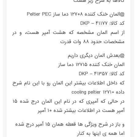
کالاها به شرح زیر هست
@المان خنک کننده ۱۲۷۰۸ دما ساز Peltier PEC
کد کالا: DKP – 41177
از اسم المان مشخصه که هشت آمپر هست، و در
مشخصات حدود ۸۸ وات قدرت
@بعدش المان دیگری داریم
المان خنک کننده ۱۲۷۱۵ دما ساز
کد کالا: DKP – 41357
که داخل اطلاعات بیشتر این المان رو با این نام شرح
داده cooling peltier 12710
در حالی که آمپری که در نام این المان درج شده ۱۵
آمپر هست در اطلاعات بیشتر شده ۱۰ آمپر
و باز در شرح ویژگی ها قعطه همان ۱۵ آمپر درج شده
اما همه ی اینها به کنار