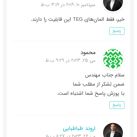
سپتامبر 10, 2019 در 3:19 ب.ظ
خیر، فقط المان‌های TEG این قابلیت را دارند.
پاسخ
محمود
می 25, 2023 در 9:29 ب.ظ
سلام جناب مهندس
ضمن تشکر از مطلب شما
با پوزش پاسخ شما اشتباه است.
پاسخ
اروند طباطبایی
می 26, 2023 در 8:27 ب.ظ