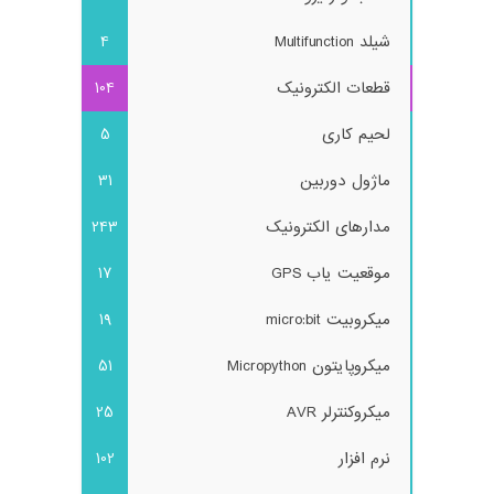
شیلد Multifunction
4
قطعات الکترونیک
104
لحیم کاری
5
ماژول دوربین
31
مدارهای الکترونیک
243
موقعیت یاب GPS
17
میکروبیت micro:bit
19
میکروپایتون Micropython
51
میکروکنترلر AVR
25
نرم افزار
102