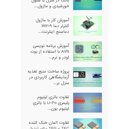
بانک در منزل با سلول
خورشیدی و ماژول...
آموزش کار با ماژول
کنترلر دما W1209
دماسنج اینترنت...
آموزش برنامه نویسی
AVR با استفاده از بوت
لودر و نرم...
پروژه ساخت منبع تغذیه
آزمایشگاهی کاربردی در
منزل بر...
تفاوت باتری لیتیوم
پلیمری Li-Po با باتری
لیتیوم یون...
تفاوت المان خنک کننده
TEC و TEG برای تبدیل