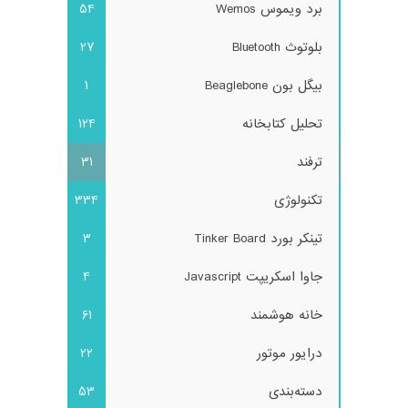
برد ویموس Wemos
54
بلوتوث Bluetooth
27
بیگل بون Beaglebone
1
تحلیل کتابخانه
124
ترفند
31
تکنولوژی
334
تینکر بورد Tinker Board
3
جاوا اسکریپت Javascript
4
خانه هوشمند
61
درایور موتور
22
دسته‌بندی
53