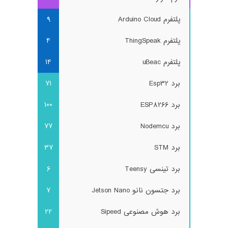
پلتفرم Arduino Cloud
9
پلتفرم ThingSpeak
4
پلتفرم uBeac
14
برد Esp32
71
برد ESP8266
100
برد Nodemcu
77
برد STM
37
برد تینسی Teensy
6
برد جتسون نانو Jetson Nano
7
برد هوش مصنوعی Sipeed
22