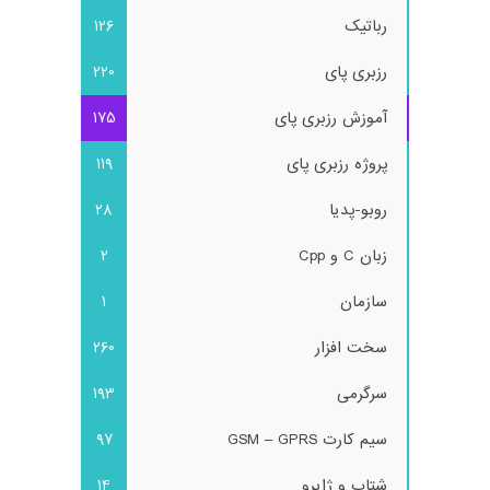
رباتیک
126
رزبری پای
220
آموزش رزبری پای
175
پروژه رزبری پای
119
روبو-پدیا
28
زبان C و Cpp
2
سازمان
1
سخت افزار
260
سرگرمی
193
سیم کارت GSM – GPRS
97
شتاب و ژایرو
14