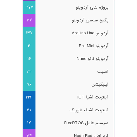
پروژه های آردوینو
377
پکیج سنسور آردوینو
37
آردوینو Arduino Uno
137
آردوینو Pro Mini
3
آردوینو نانو Nano
16
امنیت
32
اپلیکیشن
76
اینترنت اشیا IOT
224
اینترنت اشیاء تئوریک
40
سیستم عامل FreeRTOS
17
نرم افزار Node Red
34