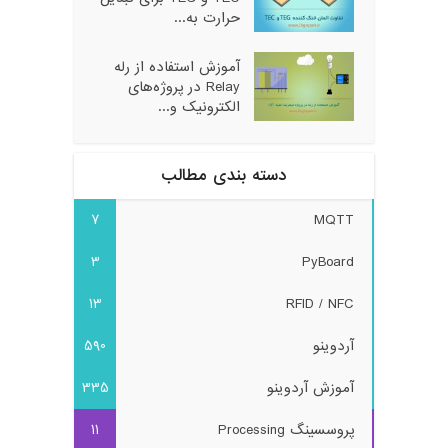
حرارت به...
آموزش استفاده از رله
Relay در پروژه‌های
الکترونیک و...
دسته بندی مطالب
7
MQTT
3
PyBoard
13
RFID / NFC
آردوینو
590
آموزش آردوینو
335
پروسسینگ Processing
11