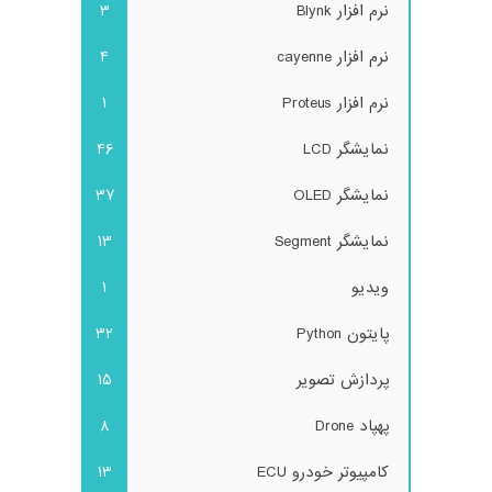
نرم افزار Blynk
3
نرم افزار cayenne
4
نرم افزار Proteus
1
نمایشگر LCD
46
نمایشگر OLED
37
نمایشگر Segment
13
ویدیو
1
پایتون Python
32
پردازش تصویر
15
پهپاد Drone
8
کامپیوتر خودرو ECU
13