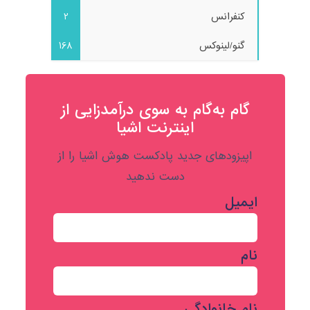
کنفرانس
2
گنو/لینوکس
168
گام به‌گام به‌ سوی درآمدزایی از
اینترنت اشیا
اپیزودهای جدید پادکست هوش اشیا را از
دست ندهید
ایمیل
نام
نام خانوادگی