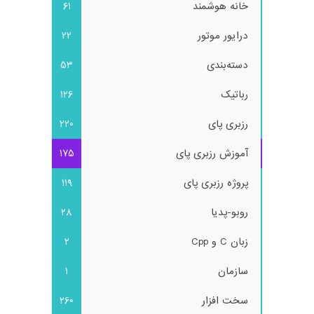
خانه هوشمند
61
درایور موتور
22
دسته‌بندی
53
رباتیک
126
رزبری پای
220
آموزش رزبری پای
175
پروژه رزبری پای
119
روبو-پدیا
28
زبان C و Cpp
2
سازمان
1
سخت افزار
260