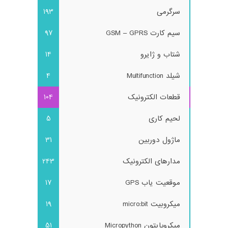
سرگرمی
193
سیم کارت GSM – GPRS
97
شتاب و ژایرو
14
شیلد Multifunction
4
قطعات الکترونیک
104
لحیم کاری
5
ماژول دوربین
31
مدارهای الکترونیک
243
موقعیت یاب GPS
17
میکروبیت micro:bit
19
میکروپایتون Micropython
51