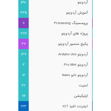
آردوینو
590
آموزش آردوینو
335
پروسسینگ Processing
11
پروژه های آردوینو
377
پکیج سنسور آردوینو
37
آردوینو Arduino Uno
137
آردوینو Pro Mini
3
آردوینو نانو Nano
16
امنیت
32
اپلیکیشن
76
اینترنت اشیا IOT
224