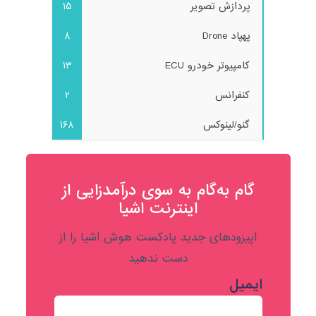
پردازش تصویر
15
پهپاد Drone
8
کامپیوتر خودرو ECU
13
کنفرانس
2
گنو/لینوکس
168
گام به‌گام به‌ سوی درآمدزایی از
اینترنت اشیا
اپیزودهای جدید پادکست هوش اشیا را از
دست ندهید
ایمیل