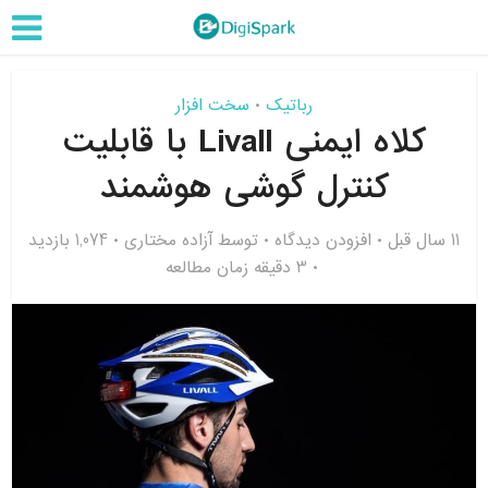
رباتیک
سخت افزار
•
کلاه ایمنی Livall با قابلیت
کنترل گوشی هوشمند
11 سال قبل
افزودن دیدگاه
توسط
آزاده مختاری
1,074 بازدید
3 دقیقه زمان مطالعه