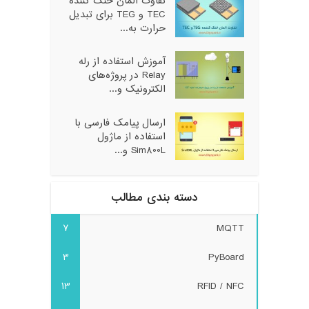
تفاوت المان خنک کننده
TEC و TEG برای تبدیل
حرارت به...
آموزش استفاده از رله
Relay در پروژه‌های
الکترونیک و...
ارسال پیامک فارسی با
استفاده از ماژول
Sim800L و...
دسته بندی مطالب
7
MQTT
3
PyBoard
13
RFID / NFC