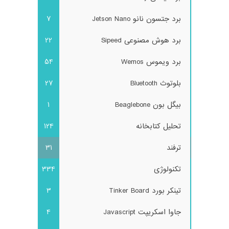
برد جتسون نانو Jetson Nano
7
برد هوش مصنوعی Sipeed
22
برد ویموس Wemos
54
بلوتوث Bluetooth
27
بیگل بون Beaglebone
1
تحلیل کتابخانه
124
ترفند
31
تکنولوژی
334
تینکر بورد Tinker Board
3
جاوا اسکریپت Javascript
4