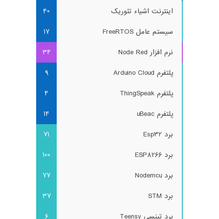
اینترنت اشیاء تئوریک
40
سیستم عامل FreeRTOS
17
نرم افزار Node Red
34
پلتفرم Arduino Cloud
9
پلتفرم ThingSpeak
4
پلتفرم uBeac
14
برد Esp32
71
برد ESP8266
100
برد Nodemcu
77
برد STM
37
برد تینسی Teensy
6