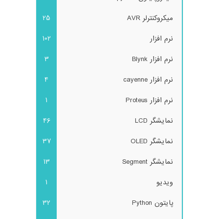
میکروکنترلر AVR
25
نرم افزار
102
نرم افزار Blynk
3
نرم افزار cayenne
4
نرم افزار Proteus
1
نمایشگر LCD
46
نمایشگر OLED
37
نمایشگر Segment
13
ویدیو
1
پایتون Python
32