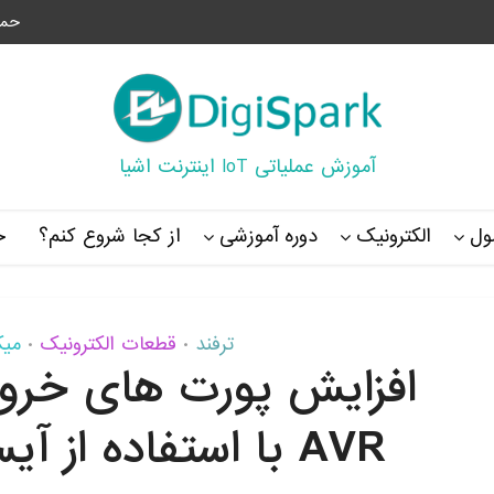
حما
آموزش عملیاتی IoT اینترنت اشیا
ل
الکترونیک
دوره آموزشی
از کجا شروع کنم؟
خ
ترفند
قطعات الکترونیک
میکر
•
•
افزایش پورت های خروج
AVR با استفاده از آیسی ۷۴HC595