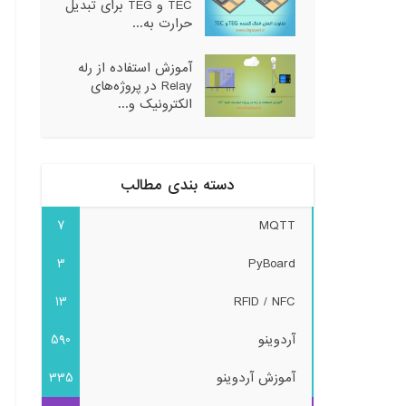
TEC و TEG برای تبدیل
حرارت به...
آموزش استفاده از رله
Relay در پروژه‌های
الکترونیک و...
دسته بندی مطالب
7
MQTT
3
PyBoard
13
RFID / NFC
آردوینو
590
آموزش آردوینو
335