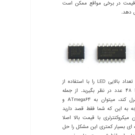
 قیمت در برخی مواقع ممکن است
برای مثال پروژه ای را در نظر بگیرین که نیاز دارید تعداد بالایی LED را با استفاده از
میکروکنترلر کنترل کنید. برای مثال تعداد LED هارا ۴۸ عدد در نظر بگیرید. از جمله
میکروکنترلرهایی که میتواند این تعداد LED را کنترل کند، میتوان به ATmega64 و
 که ۵۳ عدد IO دارد. با توجه به این که شما فقط قصد دارید
 از چنین میکروکنترلری با قیمت بالا اصلا
نه ای بسیار کمتری این مشکل را حل