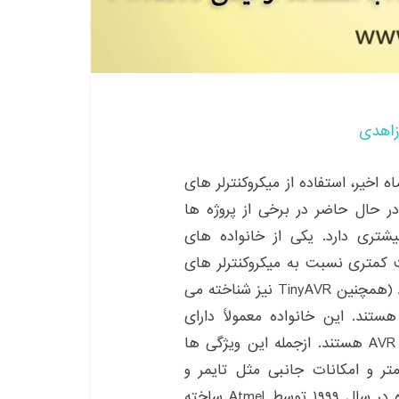
زاهدی
ه اخیر، استفاده از میکروکنترلر های
 در حال حاضر در برخی از پروژه ها
 AVR صرفه اقتصادی بیشتری دارد. یکی از خانواده های
همچنین قیمت کمتری نسبت به میکروکنترلر های
دیگر بازار دارند، خانواده ATtiny است. خانواده ATtiny (همچنین TinyAVR نیز شناخته می
) زیر شاخه‌ای از میکروکنترلرهای ۸ بیتی AVR هستند. این خانواده معمولاً دارای
ویژگی های کمتری نسبت به سایر تراشه های سری AVR هستند. ازجمله این ویژگی ها
ر و امکانات جانبی مثل تایمر و
پروتکل های ارتباطی کمتر اولین اعضای این خانواده در سال ۱۹۹۹ توسط Atmel ساخته