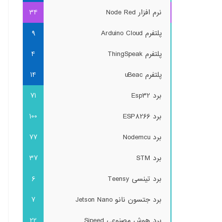
نرم افزار Node Red
34
پلتفرم Arduino Cloud
9
پلتفرم ThingSpeak
4
پلتفرم uBeac
14
برد Esp32
71
برد ESP8266
100
برد Nodemcu
77
برد STM
37
برد تینسی Teensy
6
برد جتسون نانو Jetson Nano
7
برد هوش مصنوعی Sipeed
22