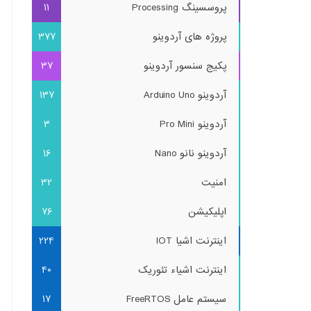
پروسسینگ Processing
11
پروژه های آردوینو
377
پکیج سنسور آردوینو
37
آردوینو Arduino Uno
137
آردوینو Pro Mini
3
آردوینو نانو Nano
16
امنیت
32
اپلیکیشن
76
اینترنت اشیا IOT
224
اینترنت اشیاء تئوریک
40
سیستم عامل FreeRTOS
17