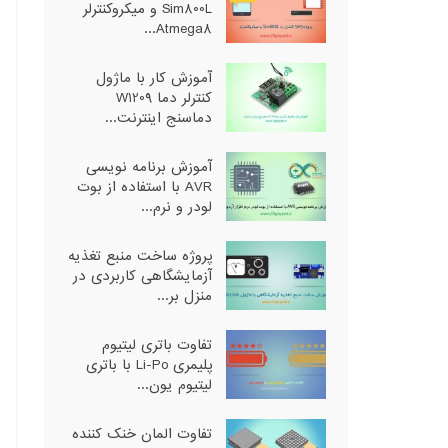
Sim800L و میکروکنترلر
Atmega8...
آموزش کار با ماژول
کنترلر دما W1209
دماسنج اینترنت...
آموزش برنامه نویسی
AVR با استفاده از بوت
لودر و نرم...
پروژه ساخت منبع تغذیه
آزمایشگاهی کاربردی در
منزل بر...
تفاوت باتری لیتیوم
پلیمری Li-Po با باتری
لیتیوم یون...
تفاوت المان خنک کننده