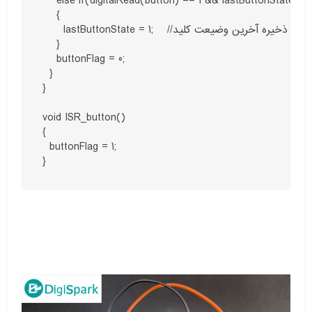
else if(digitalRead(button) == 1 && lastButtonSta)    //اگر کلید فشرده نشود و وضعیت کلید همان وضعیت قبل باشد
    {

      lastButtonState = 1;    //ذخیره آخرین وضیعت کلید

    }

    buttonFlag = 0;

  }

}

void ISR_button()

{

  buttonFlag = 1;
