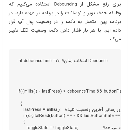
برای رفع مشکل از Debouncing استفاده می‌کنیم که
وظیفه حذف نویز و نوسانات را در برنامه بر عهده دارد. در
برنامه پین متصل به دکمه را در وضعیت پول آپ قرار
داده ایم. با هر بار فشار دادن دکمه وضعیت LED تغییر
می‌کند.
int debounceTime =20; //انتخاب زمان Debounce

if((millis() - lastPress) > debounceTime && buttonFlag)

  {

    lastPress = millis();   //به زور رسانی آخرین وضعیت کلید                                                    

  if(digitalRead(button) == 0 && lastButtonState == 1)    //اگر کلید فشرده شود و آخرین وضعیت کلید ذخیره شده باشد
    {

      toggleState =! toggleState;                 //حالت ال ای دی تغییر وضعیت میدهد
