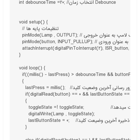
int debounceTime =20; //انتخاب زمان Debounce

void setup() {

  // تنظیمات پایه ها

  pinMode(Lamp , OUTPUT); // تعریف لامپ به عنوان خروجی

  pinMode(button, INPUT_PULLUP); // تعریف کلید به عنوان ورودی 

attachInterrupt(digitalPinToInterrupt(2), ISR_butto); // استفاده از تابع interrupt
}

void loop() {

  if((millis() - lastPress) > debounceTime && buttonFlag)

  {

    lastPress = millis();   //به زور رسانی آخرین وضعیت کلید                                                    

  if(digitalRead(button) == 0 && lastButtonState == 1)    //اگر کلید فشرده شود و آخرین وضعیت کلید ذخیره شده باشد
    {

      toggleState =! toggleState;                 //حالت ال ای دی تغییر وضعیت میدهد

      digitalWrite(Lamp , toggleState);

      lastButtonState = 0;    //ذخیره آخرین وضیعت کلید

    }
