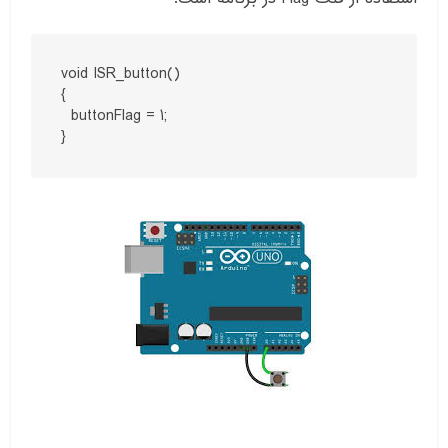
void ISR_button()

{

  buttonFlag = 1;

}