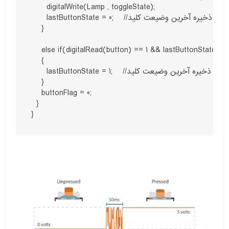
      digitalWrite(Lamp , toggleState);

      lastButtonState = 0;    //ذخیره آخرین وضیعت کلید

    }

else if(digitalRead(button) == 1 && lastButtonSta)    //اگر کلید فشرده نشود و وضعیت کلید همان وضعیت قبل باشد
    {

      lastButtonState = 1;    //ذخیره آخرین وضیعت کلید

    }

    buttonFlag = 0;

  }

}