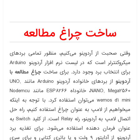
ساخت چراغ مطالعه
وقتی صحبت از آردوینو می‌کنیم، منظور تمامی بردهای
میکروکنترلر است که در لیست نرم افزار آردوینو Arduino
برای انتخاب برد وجود دارد. برای ساخت
چراغ مطالعه با
آردوینو
از بردهای خانواده آردوینو Arduino مانند UNO,
NANO, Mega2560، خانوداه ESP8266 مانند Nodemcu
wemos d1 mini می‌توان استفاده کرد. با توجه به اینکه
میخواهیم از لامپ به عنوان چراغ استفاده کنیم، راه حل
اتصال لامپ به آردوینو، رله Relay است. از کلید Switch به
عنوان فرمان دهنده استفاده می‌شود. برای تغذیه برد
آردوینو از آداپتور ۹ ولت و یا باتری کتابی و برای سری