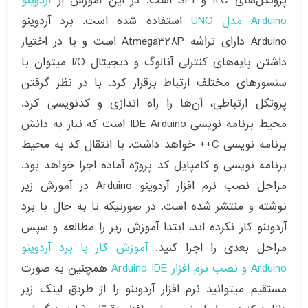
پروتکل‌های I2C و SPI است. در این آموزش از
آردوینو
Arduino مدل UNO
استفاده شده است. برد آردوینو
Arduino دارای تراشه Atmega328P است و با در اختیار
داشتن پایه‌های کنترلی آنالوگ و دیجیتال I/O میتوان با
سنسورهای مختلف ارتباط برقرار کرد. با در نظر گرفتن
پروتکل ارتباطی، آن‌ها را راه اندازی و کدنویسی کرد.
محیط برنامه نویسی IDE Arduino است که نباز به دانش
برنامه نویسی C++ خواهد داشت. با انتقال کد به محیط
برنامه نویسی و کامپایل کد پروژه آماده اجرا خواهد بود.
مراحل نصب نرم افزار آردوینو Arduino در آموزش زیر
نوشته و منتشر شده است. در صورتیکه تا به حال با برد
آردوینو کار نکرده اید، ابتدا آموزش زیر را مطالعه و سپس
مراحل بعدی را اجرا کنید.
آموزش کار با برد آردوینو
Arduino و نصب نرم افزار Arduino IDE
همچنین به صورت
مستقیم میتوانید نرم افزار آردوینو را از طریق لینک زیر