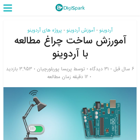
آردوینو
آموزش آردوینو
پروژه های آردوینو
•
•
آمورزش ساخت چراغ مطالعه
با آردوینو
6 سال قبل
۳۱ دیدگاه
توسط
پریسا پوربلورچیان
3,953 بازدید
12 دقیقه زمان مطالعه