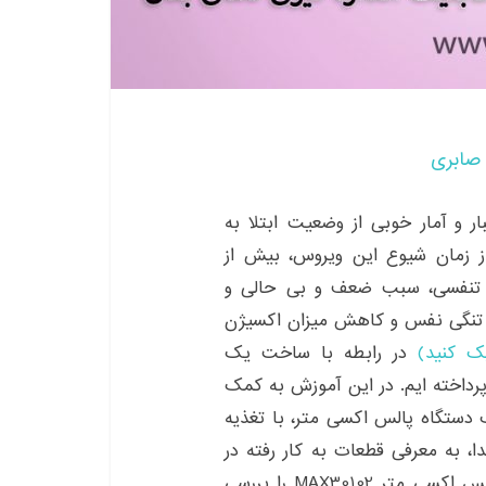
صابری
 و آمار خوبی از وضعیت ابتلا به
ز زمان شیوع این ویروس، بیش از
م تنفسی، سبب ضعف و بی حالی و
ری، تنگی نفس و کاهش میزان اکسیژن
ک کنید)
در رابطه با ساخت یک
گاه پالس اکسی متر به کمک سنسور MAX30100 پرداخته ایم. در این آموزش به کمک
سازی یک دستگاه پالس اکسی متر، با تغذیه
ا، به معرفی قطعات به کار رفته در
پروژه می پردازیم. سپس در ادامه، نصب کتابخانه پالس اکسی متر MAX30102 را بررسی