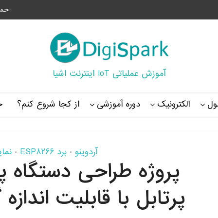
حما
آموزش عملیاتی IoT اینترنت اشیا
ل
الکترونیک
دوره آموزشی
از کجا شروع کنم؟
خ
آردوینو
برد ESP8266
نمایش
•
•
پروژه طراحی دستگاه پ
پرتابل با قابلیت انداز