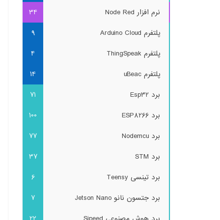
نرم افزار Node Red
34
پلتفرم Arduino Cloud
9
پلتفرم ThingSpeak
4
پلتفرم uBeac
14
برد Esp32
71
برد ESP8266
100
برد Nodemcu
77
برد STM
37
برد تینسی Teensy
6
برد جتسون نانو Jetson Nano
7
برد هوش مصنوعی Sipeed
22