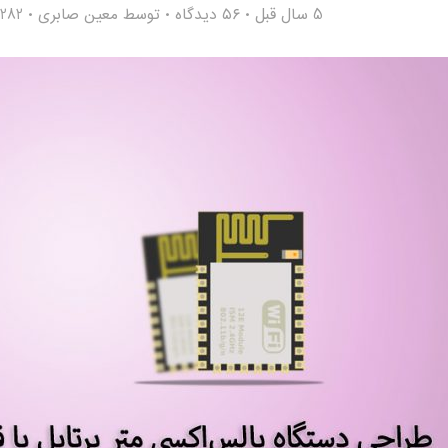
5 سال قبل
۵۶ دیدگاه
توسط
معین صابری
5,282 با