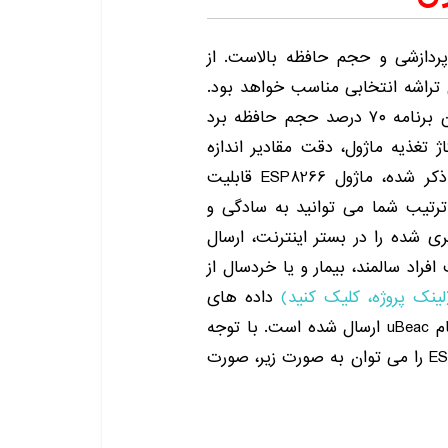
 توان پردازشی و حجم حافظه بالاست. از
 تراشه انتخابی مناسب خواهد بود.
به طوریکه با تست صورت گرفته، مشاده شده که این برنامه ۷۰ درصد حجم حافظه برد
ژ تغذیه ماژول، دقت مقادیر اندازه
گیری شده به مراتب بیشتر گردید. علاوه بر موارد ذکر شده، ماژول ESP8266 قابلیت
ترتیب شما می توانید به سادگی و
ری شده را در بستر اینترنت، ارسال
راد سالمند، بیمار و یا خردسال از
لینک پروژه، کلیک کنید)
داده های
محیط نظیر دما و رطوبت را به یک پلتفرم آماده با نام uBeac ارسال شده است. با توجه
به آنچه که گفته شد، مزایای استفاده از ماژول ESP8266 را می توان به صورت زیر، صورت