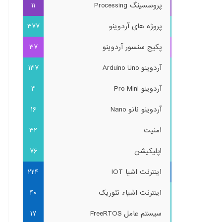
پروسسینگ Processing
11
پروژه های آردوینو
377
پکیج سنسور آردوینو
37
آردوینو Arduino Uno
137
آردوینو Pro Mini
3
آردوینو نانو Nano
16
امنیت
32
اپلیکیشن
76
اینترنت اشیا IOT
224
اینترنت اشیاء تئوریک
40
سیستم عامل FreeRTOS
17