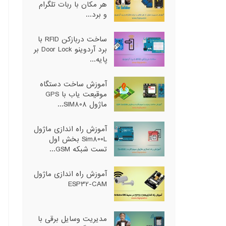
هر مکان با ربات تلگرام
و برد...
ساخت دربازکن RFID با
برد آردوینو Door Lock بر
پایه...
آموزش ساخت دستگاه
موقیعت یاب با GPS
ماژول SIM808...
آموزش راه اندازی ماژول
Sim800L بخش اول
تست شبکه GSM...
آموزش راه اندازی ماژول
ESP32-CAM
مدیریت وسایل برقی با