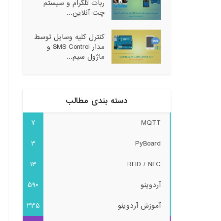
ربات تلگرام و سیستم
چت آنلاین...
کنترل کلیه وسایل توسط
مدار SMS Control و
ماژول سیم...
دسته بندی مطالب
7
MQTT
3
PyBoard
13
RFID / NFC
آردوینو
590
آموزش آردوینو
335