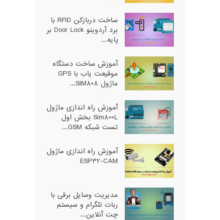
ساخت دربازکن RFID با
برد آردوینو Door Lock بر
پایه...
آموزش ساخت دستگاه
موقیعت یاب با GPS
ماژول SIM808...
آموزش راه اندازی ماژول
Sim800L بخش اول
تست شبکه GSM...
آموزش راه اندازی ماژول
ESP32-CAM
مدیریت وسایل برقی با
ربات تلگرام و سیستم
چت آنلاین...