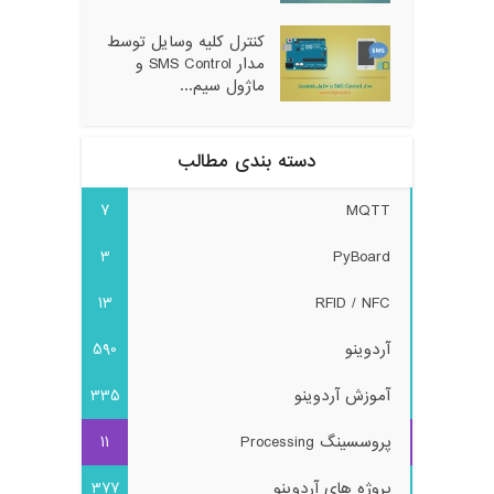
کنترل کلیه وسایل توسط
مدار SMS Control و
ماژول سیم...
دسته بندی مطالب
7
MQTT
3
PyBoard
13
RFID / NFC
آردوینو
590
آموزش آردوینو
335
پروسسینگ Processing
11
پروژه های آردوینو
377