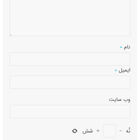
نام
*
ایمیل
*
وب‌ سایت
نُه
−
=
شش