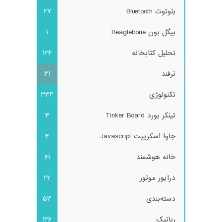
بلوتوث Bluetooth
27
بیگل بون Beaglebone
1
تحلیل کتابخانه
124
ترفند
31
تکنولوژی
334
تینکر بورد Tinker Board
3
جاوا اسکریپت Javascript
4
خانه هوشمند
61
درایور موتور
22
دسته‌بندی
53
رباتیک
126