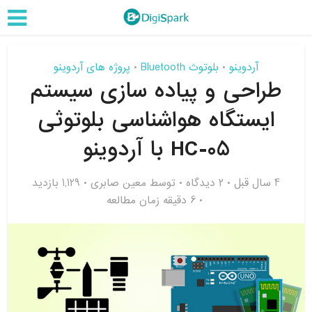
آردوینو
بلوتوث Bluetooth
پروژه های آردوینو
•
•
طراحی و پیاده سازی سیستم
ایستگاه هواشناسی بلوتوثی
HC-05 با آردوینو
4 سال قبل
۲ دیدگاه
توسط
معین صابری
1,129 بازدید
6 دقیقه زمان مطالعه