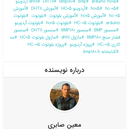
arduino hc05
bmp
Bmp180
DHT11
dht11 آردوینو
hc-05
hc05
آردوینو HC05
آموزش DHT11
آموزش
hc-05
آموزش hc05
آموزش بلوتوث
بلوتوث
بلوتوث
arduino
بلوتوث HC-05
بلوتوث hc05
بلوتوث آردوینو
سنسور BMP
سنسور BMP180
سنسور DHT11
سنسور
فشار سنج BMP180
ماژول dht11
ماژول بلوتوث HC05
مد
کاری HC-05
پروژه آردوینو
پروژه بلوتوث HC-05
کتابخانه bmp180.h
درباره نویسنده
معین صابری