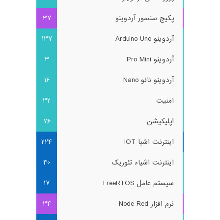
پکیج سنسور آردوینو
37
آردوینو Arduino Uno
137
آردوینو Pro Mini
3
آردوینو نانو Nano
16
امنیت
32
اپلیکیشن
76
اینترنت اشیا IOT
224
اینترنت اشیاء تئوریک
40
سیستم عامل FreeRTOS
17
نرم افزار Node Red
34