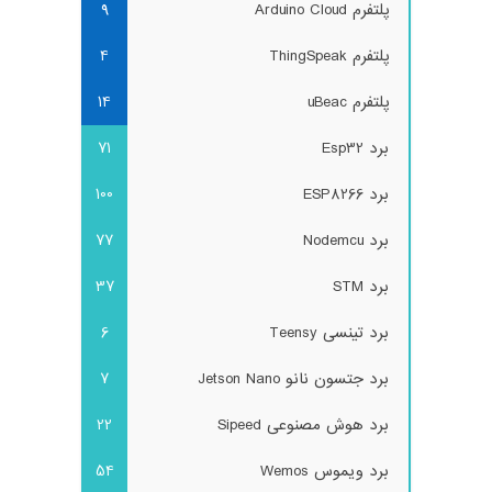
پلتفرم Arduino Cloud
9
پلتفرم ThingSpeak
4
پلتفرم uBeac
14
برد Esp32
71
برد ESP8266
100
برد Nodemcu
77
برد STM
37
برد تینسی Teensy
6
برد جتسون نانو Jetson Nano
7
برد هوش مصنوعی Sipeed
22
برد ویموس Wemos
54