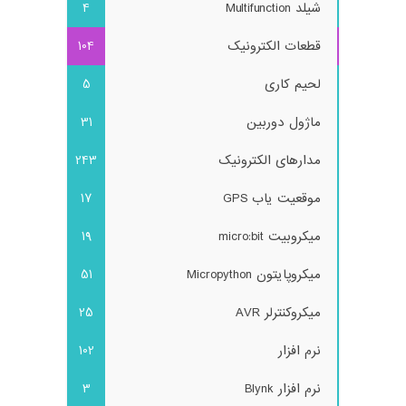
شیلد Multifunction
4
قطعات الکترونیک
104
لحیم کاری
5
ماژول دوربین
31
مدارهای الکترونیک
243
موقعیت یاب GPS
17
میکروبیت micro:bit
19
میکروپایتون Micropython
51
میکروکنترلر AVR
25
نرم افزار
102
نرم افزار Blynk
3