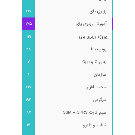
رزبری پای
220
آموزش رزبری پای
175
پروژه رزبری پای
119
روبو-پدیا
28
زبان C و Cpp
2
سازمان
1
سخت افزار
260
سرگرمی
193
سیم کارت GSM – GPRS
97
شتاب و ژایرو
14