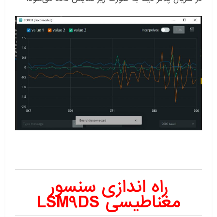
راه اندازی سنسور
مغناطیسی
LSM9DS