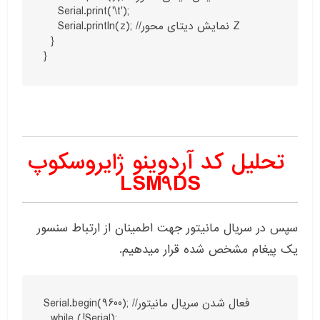
    Serial.print('\t');

    Serial.println(z); //نمایش دیتای محور Z

  }

تحلیل کد آردوینو ژایروسکوپ
LSM9DS
سپس در سریال مانیتور جهت اطمینان از ارتباط سنسور
یک پیغام مشخص شده قرار میدهیم.
Serial.begin(9600); //فعال شدن سریال مانیتور 

  while (!Serial);
