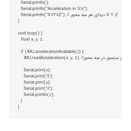
  Serial.println();

  Serial.println("Acceleration in G's");

  Serial.println("X\tY\tZ"); // دیتای هر سه محور X Y Z

}

void loop() {

  float x, y, z;

  if (IMU.accelerationAvailable()) {

    IMU.readAcceleration(x, y, z); //خواندن دیتا از سنسور در سه محور

    Serial.print(x);

    Serial.print('\t');

    Serial.print(y);

    Serial.print('\t');

    Serial.println(z);

  }
