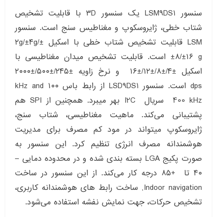
سنسور LSM9DS1 یک سنسور ۳D با قابلیت تشخیص
شتاب خطی، ژایروسکوپ و مغناطیس سنج است. سنسور
LSM قابلیت تشخیص شتاب خطی با اسکیل ±۲g/±۴g/
±۸/±۱۶ g است. قابلیت تشخیص میدان مغناطیسی با
اسکیل ±۴/±۸/±۱۲/±۱۶ و نرخ زاویه ±۲۴۵/±۵۰۰/±۲۰۰۰
dps است. سنسور LSD9DS1 از رابط باس ۱۰۰ kHz and
400 kHz سریال I2C بهر میبرد. همچنین از SPI هم
پشتیبانی می‌کند. ماهیت مغناطیسی، شتاب سنج،
ژایروسکوپ میتواند در مود کم مصرف برای مدیریت
هوشمندانه مصرف انرژی تنظیم کرد. این سنسور به
صورت پکیج LGA بسته بندی شده و در محدوده دمایی –
۴۰ تا +۸۵ درجه کار می‌کند. از این سنسور در ساخت
Indoor navigation, ساخت رابط های هوشمندانه کاربری،
تشخیص حرکات، جهت نمایش نفشه استفاده می‌شود.