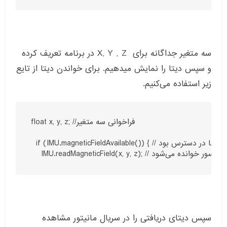
سه متغیر جداگانه برای X, Y , Z در برنامه تعریف کرده
و سپس دیتا را نمایش میدهیم. برای خواندن دیتا از تایع
زیر استفاده می‌کنیم.
float x, y, z; //فراخوانی سه متغیر 

  if (IMU.magneticFieldAvailable()) { // اگر دیتا در دسترس بود

 مغناطیسی از سنسور خوانده می‌شود
سپس دیتای دریافتی را در سریال مانیتور مشاهده