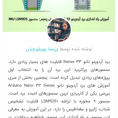
نوشته شده توسط
پریسا پوربلورچیان
برد آردوینو نانو ۳۳ Sense قابلیت های بسیار زیادی دارد.
سنسورهای پرکاربرد این برد آن را به انتخاب اول
پروژه‌های زیادی تبدیل کرده است. پنجمین بخش از سری
آموزش های برد آردوینو نانو Arduino Nano 33 Sense
بررسی یکی از کاربردی ترین سنسورهای امبدد برد است.
سنسور ۹ محوره با تراشه LSM9DS1 قابلیت تشخیص
شتاب، ژایرو و مغناطیس را دارد. در این آموزش به معرفی
این سنسور و راه اندازی این سنسور خواهیم پرداخت. در