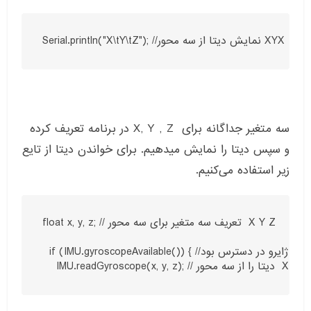
Serial.println("X\tY\tZ"); //نمایش دیتا از سه محور XYX
سه متغیر جداگانه برای X, Y , Z در برنامه تعریف کرده
و سپس دیتا را نمایش میدهیم. برای خواندن دیتا از تایع
زیر استفاده می‌کنیم.
float x, y, z; // تعریف سه متغیر برای سه محور  X Y Z

  if (IMU.gyroscopeAvailable()) { //اگر دیتای ژایرو در دسترس بود
