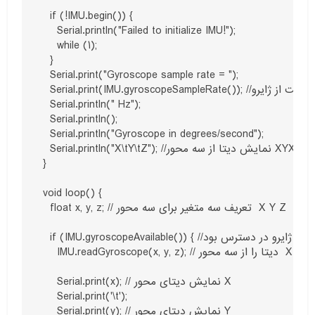
  if (!IMU.begin()) {

    Serial.println("Failed to initialize IMU!");

    while (1);

  }

  Serial.print("Gyroscope sample rate = ");

  Serial.print(IMU.gyroscopeSampleRate()); //خواندن سمچل ریت از ژایرو

  Serial.println(" Hz");

  Serial.println();

  Serial.println("Gyroscope in degrees/second");

  Serial.println("X\tY\tZ"); //نمایش دیتا از سه محور XYX

}

void loop() {

  float x, y, z; // تعریف سه متغیر برای سه محور  X Y Z

  if (IMU.gyroscopeAvailable()) { //اگر دیتای ژایرو در دسترس بود

    IMU.readGyroscope(x, y, z); // دیتا را از سه محور  X Y Z بخواند

    Serial.print(x); // نمایش دیتای محور X

    Serial.print('\t');

    Serial.print(y); // نمایش دیتای محور Y
