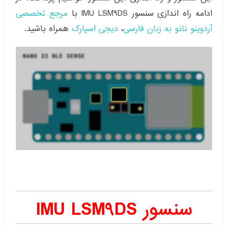
ادامه راه اندازی سنسور IMU LSM9DS با
مرجع تخصصی
آردوینو نانو به زبان فارسی
،
دیجی اسپارک
همراه باشید.
سنسور IMU LSM9DS