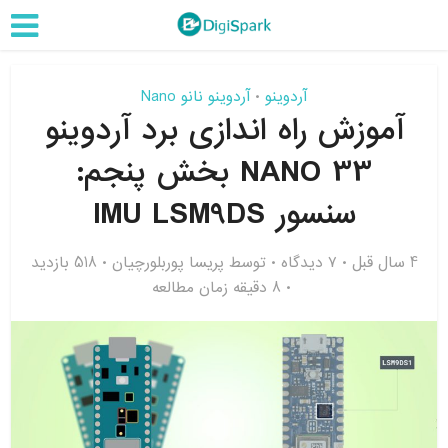
آردوینو
آردوینو نانو Nano
•
آموزش راه اندازی برد آردوینو
NANO 33 بخش پنجم:
سنسور IMU LSM9DS
4 سال قبل
۷ دیدگاه
توسط
پریسا پوربلورچیان
518 بازدید
8 دقیقه زمان مطالعه