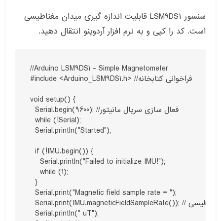
سنسور LSM9DS1 قابلیت اندازه گیری میدان مغناطیسی
است. کد را کپی و به نرم افزار آردوینو انتقال دهید.
//Arduino LSM9DS1 - Simple Magnetometer

#include <Arduino_LSM9DS1.h> //فراخوانی کتابخانه 

void setup() {

  Serial.begin(9600); //فعال سازی سریال مانیتور 

  while (!Serial);

  Serial.println("Started");

  if (!IMU.begin()) {

    Serial.println("Failed to initialize IMU!");

    while (1);

  }

  Serial.print("Magnetic field sample rate = ");

  Serial.print(IMU.magneticFieldSampleRate()); // خواندن دیتای سمپل ریت میدان مغناطیسی

  Serial.println(" uT");
