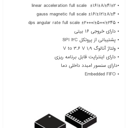
• ±۲/±۴/±۸/±۱۶ linear acceleration full scale
• ±۴/±۸/±۱۲/±۱۶ gauss magnetic full scale
• ±۲۴۵/±۵۰۰/±۲۰۰۰ dps angular rate full scale
• دارای خروجی ۱۶ بیتی
• پشتیبانی از پروتکل SPI I2C
• ولتاژ آنالوگ ۱٫۹ V to 3.6 V
• دارای اینتراپت قابل برنامه ریزی
•دارای سنسور امبدد داخلی دما
• Embedded FIFO