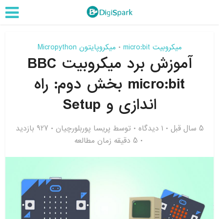
میکروبیت micro:bit
میکروپایتون Micropython
•
آموزش برد میکروبیت BBC
micro:bit بخش دوم: راه
اندازی و Setup
5 سال قبل
۱ دیدگاه
توسط
پریسا پوربلورچیان
927 بازدید
5 دقیقه زمان مطالعه