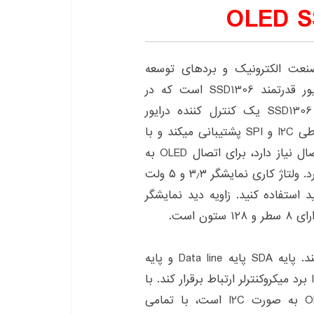
ال حاضر در صنعت الکترونیک و بردهای توسعه
میکروکنترلر استفاده می‌شود، نمایشگر OLED با درایور قدرتمند SSD1306 است که در
ظاهرهای مختلف به بازار ارائه شده است. چیپ SSD1306 یک کنترل کننده درایور
قدرتمند CMOS است. این درایور از پروتکل های ارتباطی I2C و SPI پشتیبانی میکند و با
توجه به اینکه در پروتکل I2C تنها با دو پایه برای اتصال نیاز دارد، برای اتصال OLED به
میکروکنترلرها از این پروتکل بیشتر استفاده خواهیم کرد. ولتاژ کاری نمایشگر ۳٫۳ و ۵ ولت
 استفاده کنید. زاویه دید نمایشگر
نمایشگر OLED از دو پایه SDA , SCL استفاده می‌کند. پایه SDA پایه Data line و پایه
SCL پایه Clock line است که بابستی با پایه های I2C برد میکروکنترلر ارتباط برقرار کند. با
توجه به اینکه پروتکل ارتباطی نمایشگر ماژول OLED به صورت I2C است، با تمامی