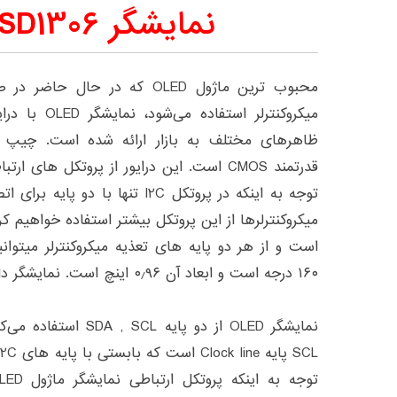
نمایشگر OLED SSD1306
محبوب ترین ماژول OLED که در ح
است و از هر دو پایه های تعذیه میکروکنترلر میتوانید
۱۶۰ درجه است و ابعاد آن ۰٫۹۶ اینچ است. نمایشگر دارای ۸ سطر و ۱۲۸ ستون است.