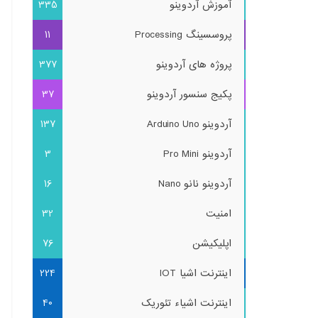
آموزش آردوینو
335
پروسسینگ Processing
11
پروژه های آردوینو
377
پکیج سنسور آردوینو
37
آردوینو Arduino Uno
137
آردوینو Pro Mini
3
آردوینو نانو Nano
16
امنیت
32
اپلیکیشن
76
اینترنت اشیا IOT
224
اینترنت اشیاء تئوریک
40