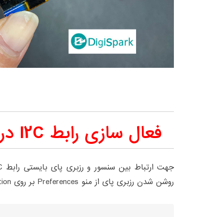
فعال سازی رابط I2C در برد رزبری پای
روشن شدن رزبری پای از منو Preferences بر روی Raspberry pi configuration کلیک کنید: