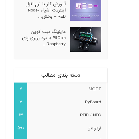
آموزش کار با نرم افزار
اینترنت اشیاء Node-
RED – بخش...
ماینینگ بیت کوین
BitCoin با برد رزبری پای
Raspberry...
دسته بندی مطالب
7
MQTT
3
PyBoard
13
RFID / NFC
آردوینو
590