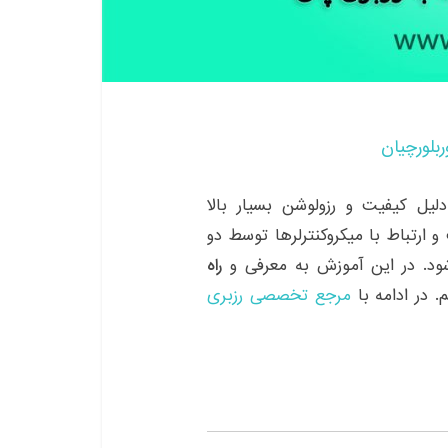
ربلورچیان
 از به دلیل کیفیت و رزولوشن بسیار بالا
تند. نمایشگر OLED دارای رابط I2C است و ارتباط با میکروکنترلرها توسط دو
راه
. در ادامه با
مرجع تخصصی رزبری