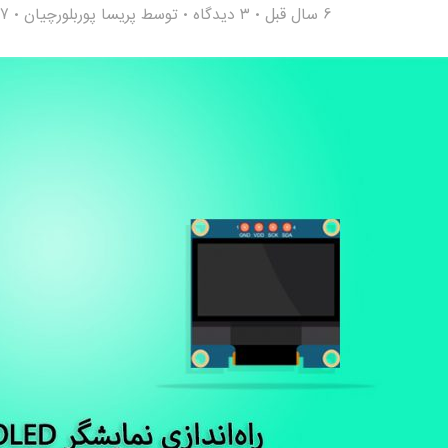
6 سال قبل
۳ دیدگاه
توسط
پریسا پوربلورچیان
277