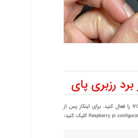
جهت ارتباط بین سنسور و رزبری پای بایستی رابط I2C را فعال کنید. برای اینکار پس از