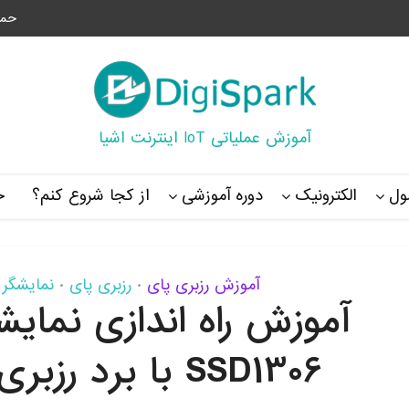
حما
آموزش عملیاتی IoT اینترنت اشیا
ل
الکترونیک
دوره آموزشی
از کجا شروع کنم؟
خ
آموزش رزبری پای
رزبری پای
نمایشگر OLED
•
•
SSD1306 با برد رزبری پای و پایتون