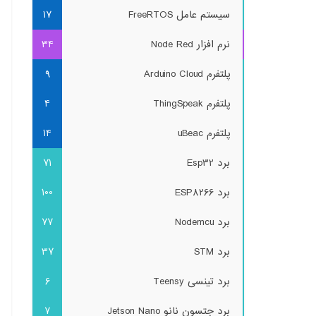
سیستم عامل FreeRTOS
17
نرم افزار Node Red
34
پلتفرم Arduino Cloud
9
پلتفرم ThingSpeak
4
پلتفرم uBeac
14
برد Esp32
71
برد ESP8266
100
برد Nodemcu
77
برد STM
37
برد تینسی Teensy
6
برد جتسون نانو Jetson Nano
7