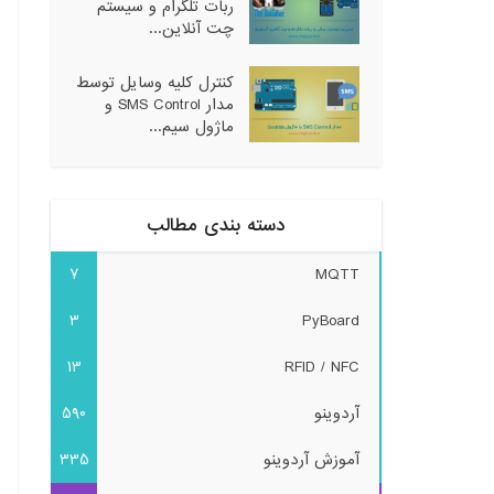
ربات تلگرام و سیستم
چت آنلاین...
کنترل کلیه وسایل توسط
مدار SMS Control و
ماژول سیم...
دسته بندی مطالب
7
MQTT
3
PyBoard
13
RFID / NFC
آردوینو
590
آموزش آردوینو
335