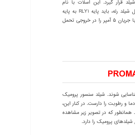
ین آموزش شیلد رله باید در اسلات شماره ۲ شیلد قرار گیرد. این اسلات با نام
Promake Module2 تعیین شده است. در هنگام اتصال شیلد رله، باید پایه RLY1 به پایه
D5 متصل شود. این شیلد می‌تواند تا ۲۵۰ ولت AC با جریان ۵ آمپر را در خروجی تحمل
سایی شوند. شیلد سنسور پرومیک
ا و رطوبت را دارست. در کنار این،
 همانطور که در تصویر زیر مشاهده
شیلدهای پرومیک را دارد.