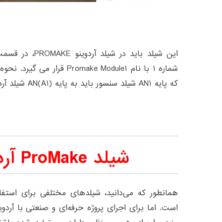
شماره ۱ با نام Promake Module1
که پایه AN1 شیلد سنسور باید به پایه AN(A1) شیلد آردوینو PROMAKE متصل گردد.
شیلد ProMake آردوینو Uno
همانطور که می‌دانید، شیلدهای مختلفی برای استفا
است. اما برای اجرای پروژه حرفه‌ای و صنعتی با آردوی