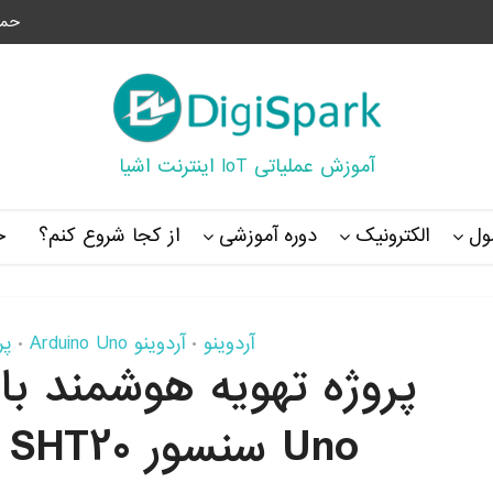
حما
آموزش عملیاتی IoT اینترنت اشیا
ل
الکترونیک
دوره آموزشی
از کجا شروع کنم؟
خ
آردوینو
آردوینو Arduino Uno
پر
•
•
Uno سنسور SHT20 رله و آردوینو