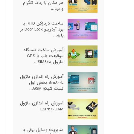
هر مکان با ربات تلگرام
و برد...
ساخت دربازکن RFID با
برد آردوینو Door Lock بر
پایه...
آموزش ساخت دستگاه
موقیعت یاب با GPS
ماژول SIM808...
آموزش راه اندازی ماژول
Sim800L بخش اول
تست شبکه GSM...
آموزش راه اندازی ماژول
ESP32-CAM
مدیریت وسایل برقی با