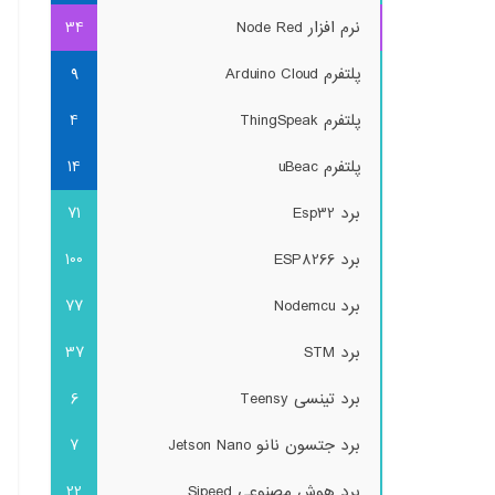
نرم افزار Node Red
34
پلتفرم Arduino Cloud
9
پلتفرم ThingSpeak
4
پلتفرم uBeac
14
برد Esp32
71
برد ESP8266
100
برد Nodemcu
77
برد STM
37
برد تینسی Teensy
6
برد جتسون نانو Jetson Nano
7
برد هوش مصنوعی Sipeed
22