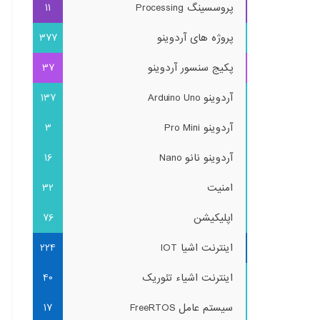
پروسسینگ Processing
11
پروژه های آردوینو
377
پکیج سنسور آردوینو
37
آردوینو Arduino Uno
137
آردوینو Pro Mini
3
آردوینو نانو Nano
16
امنیت
32
اپلیکیشن
76
اینترنت اشیا IOT
224
اینترنت اشیاء تئوریک
40
سیستم عامل FreeRTOS
17