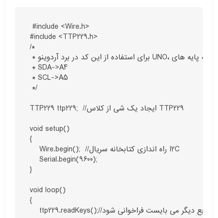
 #include <Wire.h>

#include <TTP229.h>

/*

 * برای استفاده از این کد در برد آردوینو UNO، به پایه های I2C دقت کنید.

 * SDA->A4

 * SCL->A5

 */

TTP229 ttp229;  //ایجاد یک شی از کلاس TTP229

void setup()

{

    Wire.begin();  //راه اندازی کتابخانه سریال I2C

    Serial.begin(9600);

}

void loop()

{

    ttp229.readKeys();//این تابع هموراه پیش از استفاده از توابع دیگر می بایست فراخوانی شود
