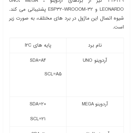
TTP229 نیز از بردهای آردوینو UNO، MEGA ،
LEONARDO و ESP32-WROOOM-32 پشتیبانی می کند.
شیوه اتصال این ماژول در برد های مختلف، به صورت زیر
است.
نام برد
پایه های I2C
آردوینو UNO
SDA=A4
SCL=A5
SDA=20
آردوینو MEGA
SCL=21