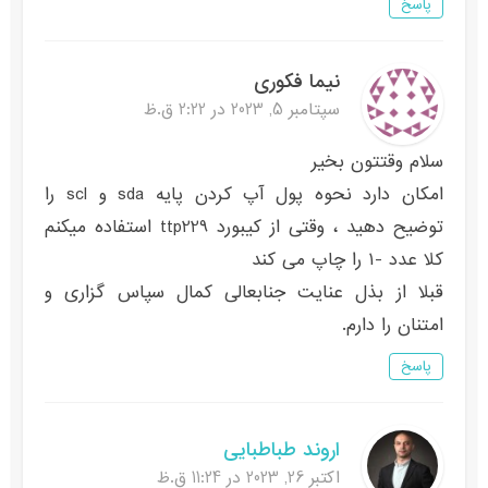
پاسخ
نیما فکوری
سپتامبر 5, 2023 در 2:22 ق.ظ
سلام وقتتون بخیر
امکان دارد نحوه پول آپ کردن پایه sda و scl را
توضیح دهید ، وقتی از کیبورد ttp229 استفاده میکنم
کلا عدد -۱ را چاپ می کند
قبلا از بذل عنایت جنابعالی کمال سپاس گزاری و
امتنان را دارم.
پاسخ
اروند طباطبایی
اکتبر 26, 2023 در 11:24 ق.ظ