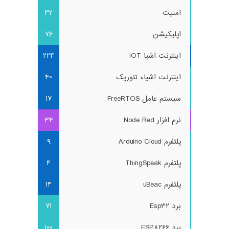
امنیت
32
اپلیکیشن
76
اینترنت اشیا IOT
224
اینترنت اشیاء تئوریک
40
سیستم عامل FreeRTOS
17
نرم افزار Node Red
34
پلتفرم Arduino Cloud
9
پلتفرم ThingSpeak
4
پلتفرم uBeac
14
برد Esp32
71
برد ESP8266
100