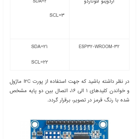
آردوینو لئوناردو
SDA=2
SCL=3
SDA=21
ESP32-WROOM-32
SCL=22
در نظر داشته باشید که جهت استفاده از پورت I2C ماژول
و خواندن کلیدهای ۱ الی ۱۶، اتصال بین دو پایه مشخص
شده با رنگ قرمز در تصویر، برقرار گردد.