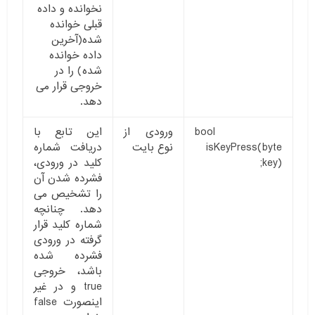
نخوانده و داده
قبلی خوانده
شده(آخرین
داده خوانده
شده) را در
خروجی قرار می
دهد.
bool
ورودی از
این تابع با
isKeyPress(byte
نوع بایت
دریافت شماره
key);
کلید در ورودی،
فشرده شدن آن
را تشخیص می
دهد. چنانچه
شماره کلید قرار
گرفته در ورودی
فشرده شده
باشد، خروجی
true و در غیر
اینصورت false