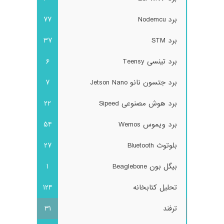
برد Nodemcu
77
برد STM
37
برد تینسی Teensy
6
برد جتسون نانو Jetson Nano
7
برد هوش مصنوعی Sipeed
22
برد ویموس Wemos
54
بلوتوث Bluetooth
27
بیگل بون Beaglebone
1
تحلیل کتابخانه
124
ترفند
31