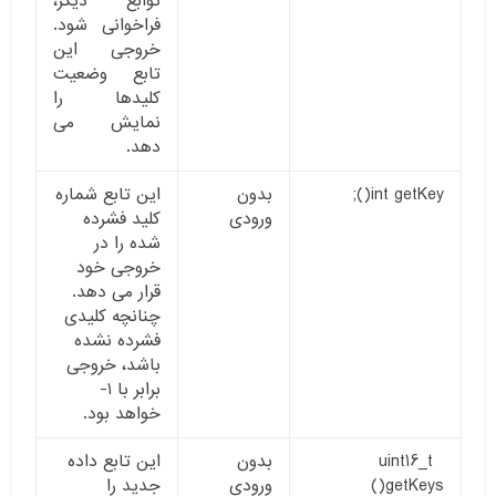
توابع دیگر،
فراخوانی شود.
خروجی این
تابع وضعیت
کلیدها را
نمایش می
دهد.
int getKey();
بدون
این تابع شماره
ورودی
کلید فشرده
شده را در
خروجی خود
قرار می دهد.
چنانچه کلیدی
فشرده نشده
باشد، خروجی
برابر با ۱-
خواهد بود.
uint16_t
بدون
این تابع داده
getKeys
()
ورودی
جدید را