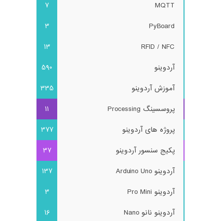
7
MQTT
3
PyBoard
13
RFID / NFC
آردوینو
590
آموزش آردوینو
335
پروسسینگ Processing
11
پروژه های آردوینو
377
پکیج سنسور آردوینو
37
آردوینو Arduino Uno
137
آردوینو Pro Mini
3
آردوینو نانو Nano
16