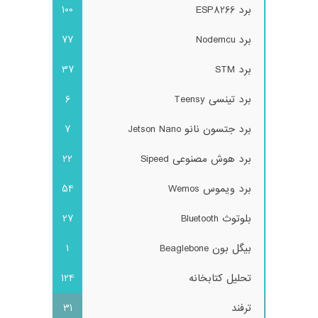
برد ESP8266
100
برد Nodemcu
77
برد STM
37
برد تینسی Teensy
6
برد جتسون نانو Jetson Nano
7
برد هوش مصنوعی Sipeed
22
برد ویموس Wemos
54
بلوتوث Bluetooth
27
بیگل بون Beaglebone
1
تحلیل کتابخانه
124
ترفند
31