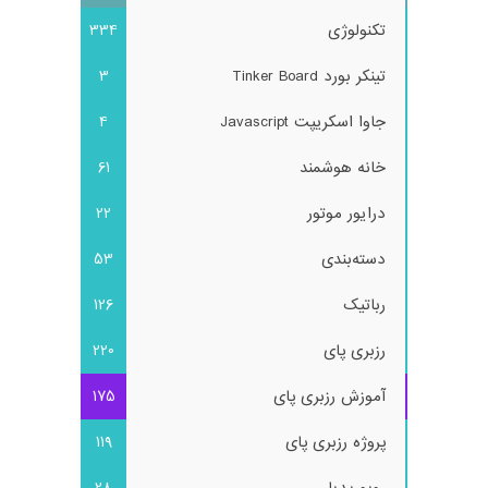
تکنولوژی
334
تینکر بورد Tinker Board
3
جاوا اسکریپت Javascript
4
خانه هوشمند
61
درایور موتور
22
دسته‌بندی
53
رباتیک
126
رزبری پای
220
آموزش رزبری پای
175
پروژه رزبری پای
119
روبو-پدیا
28