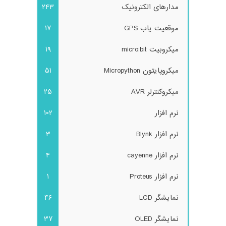
مدارهای الکترونیک
243
موقعیت یاب GPS
17
میکروبیت micro:bit
19
میکروپایتون Micropython
51
میکروکنترلر AVR
25
نرم افزار
102
نرم افزار Blynk
3
نرم افزار cayenne
4
نرم افزار Proteus
1
نمایشگر LCD
46
نمایشگر OLED
37