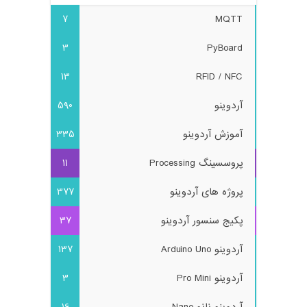
7
MQTT
3
PyBoard
13
RFID / NFC
آردوینو
590
آموزش آردوینو
335
پروسسینگ Processing
11
پروژه های آردوینو
377
پکیج سنسور آردوینو
37
آردوینو Arduino Uno
137
آردوینو Pro Mini
3
آردوینو نانو Nano
16