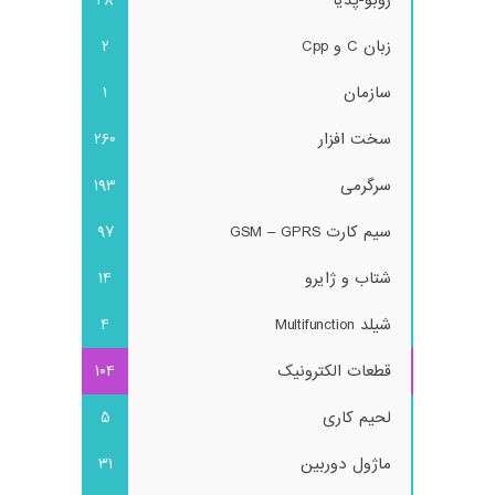
زبان C و Cpp
2
سازمان
1
سخت افزار
260
سرگرمی
193
سیم کارت GSM – GPRS
97
شتاب و ژایرو
14
شیلد Multifunction
4
قطعات الکترونیک
104
لحیم کاری
5
ماژول دوربین
31