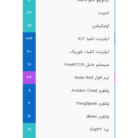
امنیت
32
اپلیکیشن
76
اینترنت اشیا IOT
224
اینترنت اشیاء تئوریک
40
سیستم عامل FreeRTOS
17
نرم افزار Node Red
34
پلتفرم Arduino Cloud
9
پلتفرم ThingSpeak
4
پلتفرم uBeac
14
برد Esp32
71