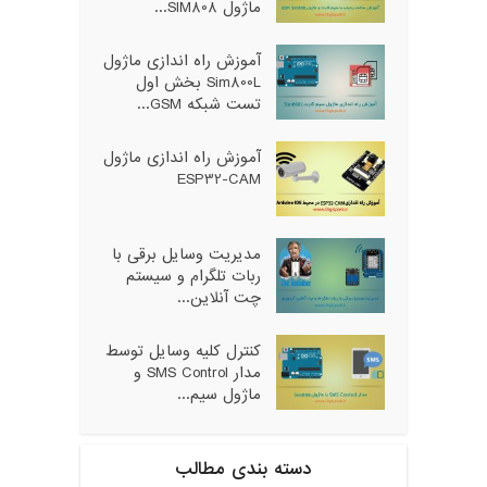
ماژول SIM808...
آموزش راه اندازی ماژول
Sim800L بخش اول
تست شبکه GSM...
آموزش راه اندازی ماژول
ESP32-CAM
مدیریت وسایل برقی با
ربات تلگرام و سیستم
چت آنلاین...
کنترل کلیه وسایل توسط
مدار SMS Control و
ماژول سیم...
دسته بندی مطالب