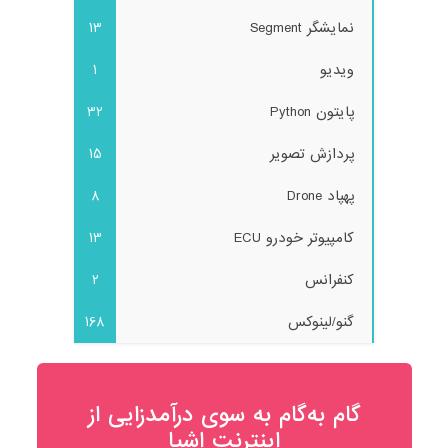
نمایشگر Segment
13
ویدیو
1
پایتون Python
32
پردازش تصویر
15
پهپاد Drone
8
کامپیوتر خودرو ECU
13
کنفرانس
2
گنو/لینوکس
168
گام به‌گام به‌ سوی درآمدزایی از
اینترنت اشیا