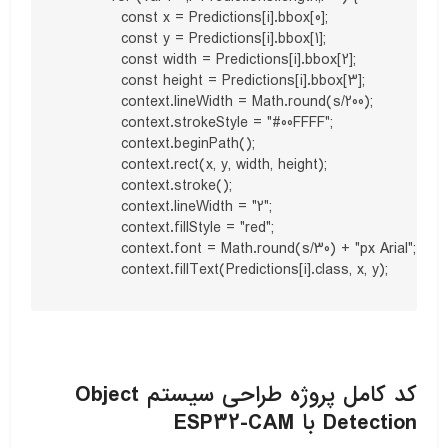
            const x = Predictions[i].bbox[0];

            const y = Predictions[i].bbox[1];

            const width = Predictions[i].bbox[2];

            const height = Predictions[i].bbox[3];

            context.lineWidth = Math.round(s/200);

            context.strokeStyle = "#00FFFF";

            context.beginPath();

            context.rect(x, y, width, height);

            context.stroke(); 

            context.lineWidth = "2";

            context.fillStyle = "red";

            context.font = Math.round(s/30) + "px Arial";

            context.fillText(Predictions[i].class, x, y);
کد کامل پروژه طراحی سیستم Object
Detection با ESP32-CAM