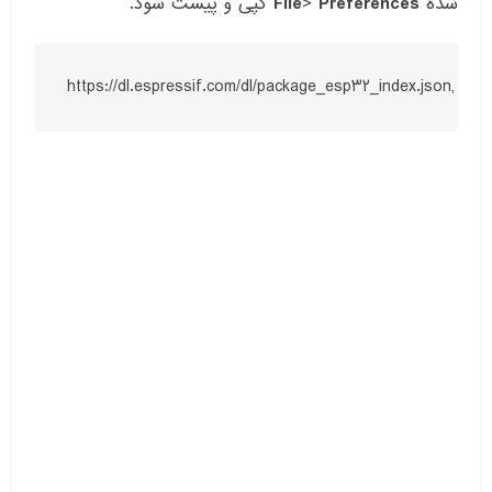
شده
Preferences
>
File
کپی و پیست شود.
https://dl.espressif.com/dl/package_esp32_index.json, ht