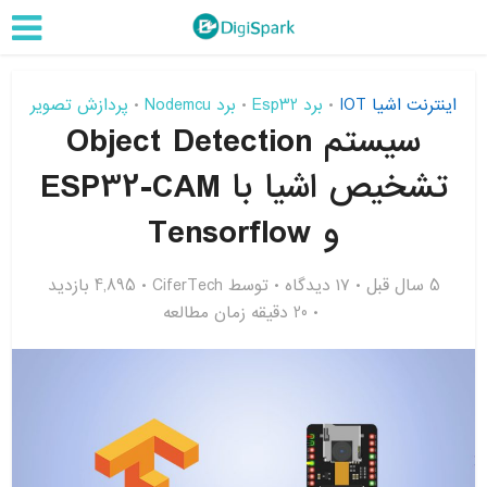
اینترنت اشیا IOT
برد Esp32
برد Nodemcu
پردازش تصویر
•
•
•
سیستم Object Detection
تشخیص اشیا با ESP32-CAM
و Tensorflow
5 سال قبل
۱۷ دیدگاه
توسط
CiferTech
4,895 بازدید
20 دقیقه زمان مطالعه