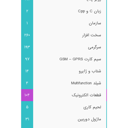
زبان C و Cpp
2
سازمان
1
سخت افزار
260
سرگرمی
193
سیم کارت GSM – GPRS
97
شتاب و ژایرو
14
شیلد Multifunction
4
قطعات الکترونیک
104
لحیم کاری
5
ماژول دوربین
31