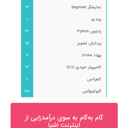
نمایشگر Segment
13
ویدیو
1
پایتون Python
32
پردازش تصویر
15
پهپاد Drone
8
کامپیوتر خودرو ECU
13
کنفرانس
2
گنو/لینوکس
168
گام به‌گام به‌ سوی درآمدزایی از
اینترنت اشیا