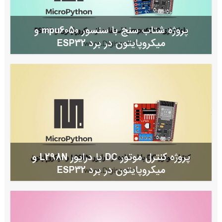
پروژه شتاب سنج با سنسور mpu6050 و
میکروپایتون در برد ESP32
پروژه کنترل موتور DC با درایور L298N و
میکروپایتون در برد ESP32