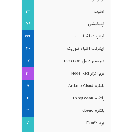
امنیت
32
اپلیکیشن
76
اینترنت اشیا IOT
224
اینترنت اشیاء تئوریک
40
سیستم عامل FreeRTOS
17
نرم افزار Node Red
34
پلتفرم Arduino Cloud
9
پلتفرم ThingSpeak
4
پلتفرم uBeac
14
برد Esp32
71