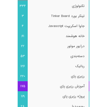
تکنولوژی
334
تینکر بورد Tinker Board
3
جاوا اسکریپت Javascript
4
خانه هوشمند
61
درایور موتور
22
دسته‌بندی
53
رباتیک
126
رزبری پای
220
آموزش رزبری پای
175
پروژه رزبری پای
119
روبو-پدیا
28