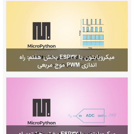
میکروپایتون با ESP32 بخش هفتم: راه
اندازی PWM موج مربعی