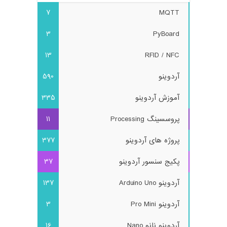
7
MQTT
3
PyBoard
13
RFID / NFC
آردوینو
590
آموزش آردوینو
335
پروسسینگ Processing
11
پروژه های آردوینو
377
پکیج سنسور آردوینو
37
آردوینو Arduino Uno
137
آردوینو Pro Mini
3
آردوینو نانو Nano
16