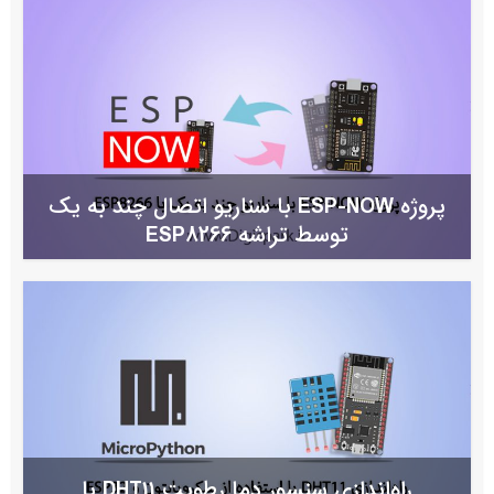
پروژه ESP-NOW با سناریو اتصال چند به یک
توسط تراشه ESP8266
راه‌اندازی سنسور دما رطوبت DHT11 با