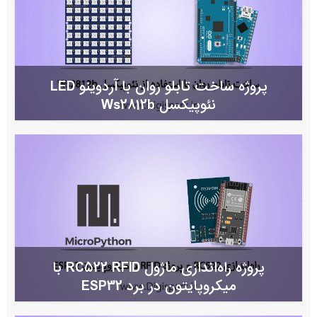
پروژه ساخت تابلو روان با آردوینو LED
نئوپیکسل Ws2812b
پروژه راه‌اندازی ماژول RC522 RFID با
میکروپایتون در برد ESP32