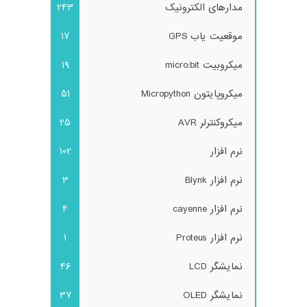
مدارهای الکترونیک
243
موقعیت یاب GPS
17
میکروبیت micro:bit
19
میکروپایتون Micropython
51
میکروکنترلر AVR
25
نرم افزار
102
نرم افزار Blynk
3
نرم افزار cayenne
4
نرم افزار Proteus
1
نمایشگر LCD
46
نمایشگر OLED
37