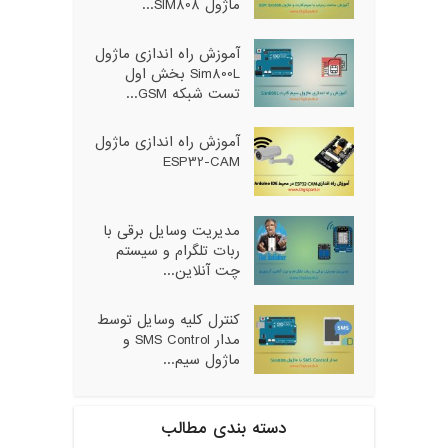
ماژول SIM808...
آموزش راه اندازی ماژول
Sim800L بخش اول
تست شبکه GSM...
آموزش راه اندازی ماژول
ESP32-CAM
مدیریت وسایل برقی با
ربات تلگرام و سیستم
چت آنلاین...
کنترل کلیه وسایل توسط
مدار SMS Control و
ماژول سیم...
دسته بندی مطالب