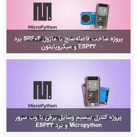
پروژه ساخت فاصله‌سنج با ماژول SRF04 برد
ESP32 و میکروپایتون
پروژه کنترل بیسیم وسایل برقی با وب سرور
Micropython و برد ESP32