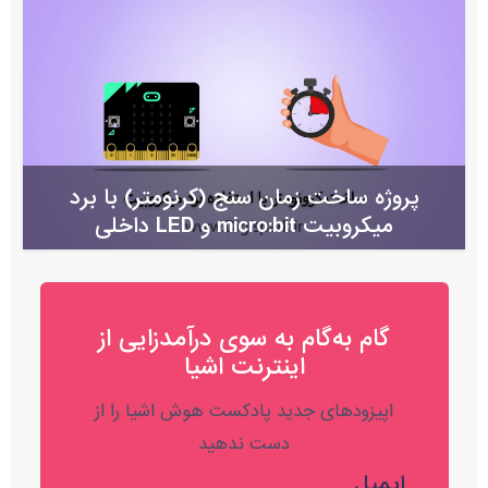
پروژه ساخت زمان سنج (کرنومتر) با برد
میکروبیت micro:bit و LED داخلی
گام به‌گام به‌ سوی درآمدزایی از
اینترنت اشیا
اپیزودهای جدید پادکست هوش اشیا را از
دست ندهید
ایمیل