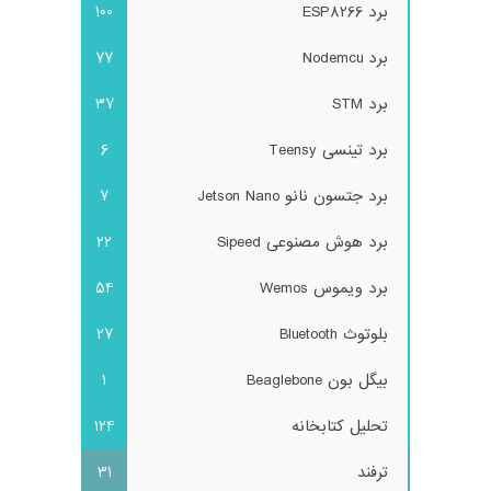
برد ESP8266
100
برد Nodemcu
77
برد STM
37
برد تینسی Teensy
6
برد جتسون نانو Jetson Nano
7
برد هوش مصنوعی Sipeed
22
برد ویموس Wemos
54
بلوتوث Bluetooth
27
بیگل بون Beaglebone
1
تحلیل کتابخانه
124
ترفند
31