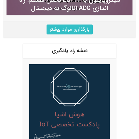
میکروپایتون با ESP32 بخش هشتم: راه
اندازی ADC آنالوگ به دیجیتال
بارگذاری موارد بیشتر
نقشه راه یادگیری