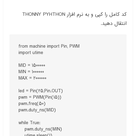
کد کامل را کپی و به نرم افزار THONNY PYHTHON
انتقال دهید.
from machine import Pin, PWM

import utime

MID = 1500000

MIN = 1000000

MAX = 2000000

led = Pin(25,Pin.OUT)

pwm = PWM(Pin(15))

pwm.freq(50)

pwm.duty_ns(MID)

while True:

    pwm.duty_ns(MIN)

    utime.sleep(1)
