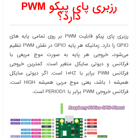
رزبری پای پیکو PWM
دارد؟
رزبری پای پیکو قابلیت PWM بر روی تمامی پایه های
GPIO را دارد. زمانیکه هر پایه GPIO در نقش PWM تنظیم
می‌شود، خروجی هر پایه به صورت موج مریعی با
فرکانس و دیوتی سایکل متغیر است. کمترین خروجی
فرکانس PWM برابر با ۱۰HZ است. اگر دیوتی سایکل
همیشه ۱ باشد، یعنی موج مربی همیشه HIGH است.
فرکانس خروجی PWM برابر با ۱/PERIOD است.