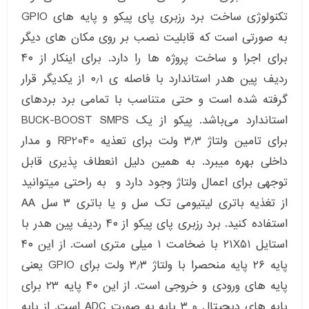
تکنولوژی ساخت برد رزبری پای پیکو و پایه های GPIO
به صورتی است که قابلیت نصب بر روی مکان های دیگر
برای اجرا و ساخت پروژه ها را دارد. برای اینکار از ۴۰
ردیف پین هدر استاندارد با فاصله ی ۰٫۱ از یکدیگر قرار
گرفته شده است و حتی متناسب با تمامی برد بردهای
استاندارد می‌باشد. پیکو از یک BUCK-BOOST SMPS
برای تامین ولتاژ ۳٫۳ ولت برای تعذیه RP2040 و مدار
داخلی بهره میبرد. به همین دلیل انعطاف پذیری قابل
توجهی برای اعمال ولتاژ وجود دارد و به راحتی میتوانید
از تغذیه باتری لیتیومی تک سل و یا باتری ۳ سل AA
استفاده کنید. برد رزبری پای پیکو از ۴۰ ردیف پین هدر با
استایل ۲۱X51 با ضخامت ۱ میلی متری است. از این ۴۰
پایه ۲۶ پایه منحصرا با ولتاژ ۳٫۳ ولت برای GPIO یعنی
پایه های ورودی و خروجی است. از این ۴۰ پایه ۲۳ برای
پایه های دیجیتال و ۳ پایه به صورت ADC است. از پایه