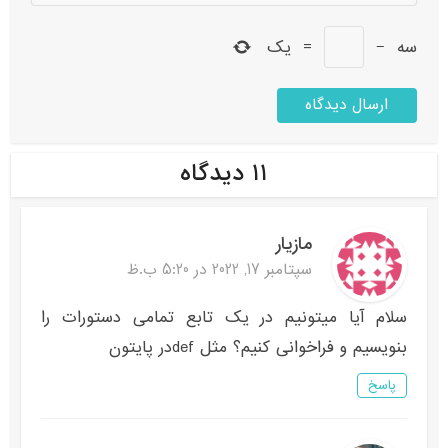
سه
−
=
یک
۱۱ دیدگاه
مازیار
سپتامبر 17, 2022 در 5:20 ب.ظ
سلام آیا میتونیم در یک تابع تمامی دستورات را
بنویسیم و فراخوانی کنیم؟ مثل defدر پایتون
پاسخ