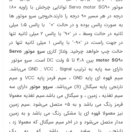
موتور Servo motor SG90 توانایی چرخش با زاویه ۱۸۰
درجه در هر مسیر ۹۰ درجه را دارند.خروجی سرو موتور ها
به صورت پالس بوده و در حالت “۰” با پالس ۱٫۵ میلی
ثانیه در حالت وسط ، در “۹۰” با پالس ۲ میلی ثانیه تنها
در جهت راست، در “۹۰-” با پالس ۱ میلی ثانیه تنها در
حالت چپ خواهد چرخید. ولتاژ کاری
سرو موتور Servo
motor SG90
بین ۴٫۸ تا ۵ ولت DC است. سرو موتور
دارای سه پایه به ترتیب GND , VCC , Signal می‌باشد.
سیم قهوه ای پایه GND ، سیم قرمز پایه VCC و سیم
نارنجی پایه سیگنال (S) می‌باشد.
سروو موتور
دارای سه
سیم تغذیه ، زمین ، و سیگنال می باشد.سیم تغذیه معمولا
قرمز رنگ می باشد و به ۵+ متصل می‌شود .سیم زمین
نیز معمولا قهوه ای یا مشکی رنگ می باشد و به زمین
مدار متصل می‌شود‌‌ و در اخر سیم سیگنال که معمولا زد ،
نارنجی یا سفید می باشد که به یک