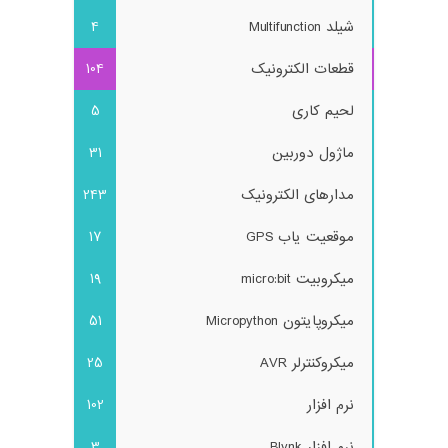
شیلد Multifunction
4
قطعات الکترونیک
104
لحیم کاری
5
ماژول دوربین
31
مدارهای الکترونیک
243
موقعیت یاب GPS
17
میکروبیت micro:bit
19
میکروپایتون Micropython
51
میکروکنترلر AVR
25
نرم افزار
102
نرم افزار Blynk
3