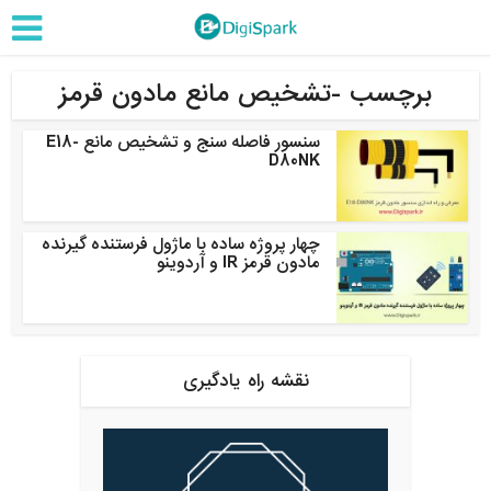
برچسب -تشخیص مانع مادون قرمز
سنسور فاصله سنج و تشخیص مانع E18-
D80NK
چهار پروژه ساده با ماژول فرستنده گیرنده
مادون قرمز IR و آردوینو
نقشه راه یادگیری