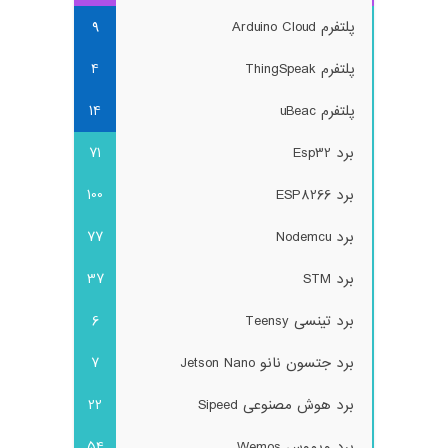
پلتفرم Arduino Cloud
9
پلتفرم ThingSpeak
4
پلتفرم uBeac
14
برد Esp32
71
برد ESP8266
100
برد Nodemcu
77
برد STM
37
برد تینسی Teensy
6
برد جتسون نانو Jetson Nano
7
برد هوش مصنوعی Sipeed
22
برد ویموس Wemos
54