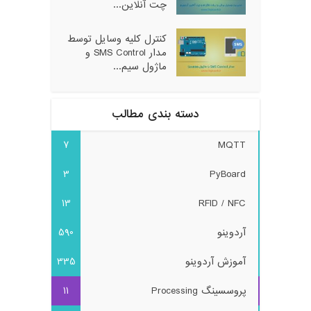
چت آنلاین...
کنترل کلیه وسایل توسط
مدار SMS Control و
ماژول سیم...
دسته بندی مطالب
7
MQTT
3
PyBoard
13
RFID / NFC
آردوینو
590
آموزش آردوینو
335
پروسسینگ Processing
11