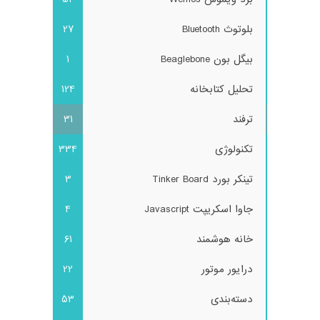
بلوتوث Bluetooth
27
بیگل بون Beaglebone
1
تحلیل کتابخانه
124
ترفند
31
تکنولوژی
334
تینکر بورد Tinker Board
3
جاوا اسکریپت Javascript
4
خانه هوشمند
61
درایور موتور
22
دسته‌بندی
53