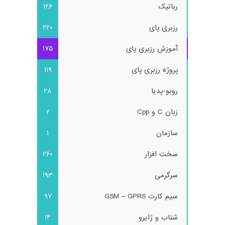
رباتیک
126
رزبری پای
220
آموزش رزبری پای
175
پروژه رزبری پای
119
روبو-پدیا
28
زبان C و Cpp
2
سازمان
1
سخت افزار
260
سرگرمی
193
سیم کارت GSM – GPRS
97
شتاب و ژایرو
14