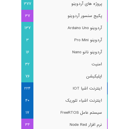
پروژه های آردوینو
377
پکیج سنسور آردوینو
37
آردوینو Arduino Uno
137
آردوینو Pro Mini
3
آردوینو نانو Nano
16
امنیت
32
اپلیکیشن
76
اینترنت اشیا IOT
224
اینترنت اشیاء تئوریک
40
سیستم عامل FreeRTOS
17
نرم افزار Node Red
34