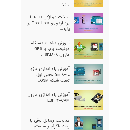
و برد...
ساخت دربازکن RFID با
برد آردوینو Door Lock بر
پایه...
آموزش ساخت دستگاه
موقیعت یاب با GPS
ماژول SIM808...
آموزش راه اندازی ماژول
Sim800L بخش اول
تست شبکه GSM...
آموزش راه اندازی ماژول
ESP32-CAM
مدیریت وسایل برقی با
ربات تلگرام و سیستم