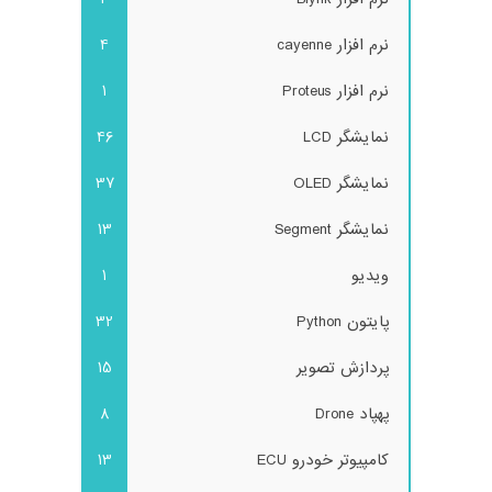
نرم افزار cayenne
4
نرم افزار Proteus
1
نمایشگر LCD
46
نمایشگر OLED
37
نمایشگر Segment
13
ویدیو
1
پایتون Python
32
پردازش تصویر
15
پهپاد Drone
8
کامپیوتر خودرو ECU
13