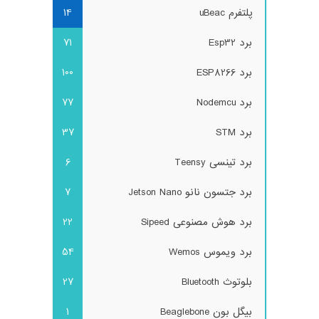
پلتفرم uBeac
14
برد Esp32
71
برد ESP8266
100
برد Nodemcu
77
برد STM
37
برد تینسی Teensy
6
برد جتسون نانو Jetson Nano
7
برد هوش مصنوعی Sipeed
22
برد ویموس Wemos
54
بلوتوث Bluetooth
27
بیگل بون Beaglebone
1