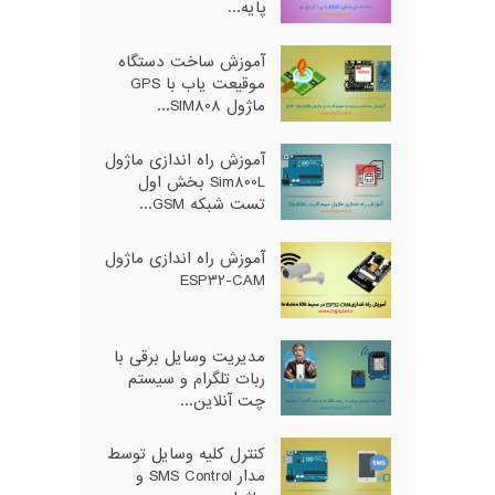
پایه...
آموزش ساخت دستگاه
موقیعت یاب با GPS
ماژول SIM808...
آموزش راه اندازی ماژول
Sim800L بخش اول
تست شبکه GSM...
آموزش راه اندازی ماژول
ESP32-CAM
مدیریت وسایل برقی با
ربات تلگرام و سیستم
چت آنلاین...
کنترل کلیه وسایل توسط
مدار SMS Control و