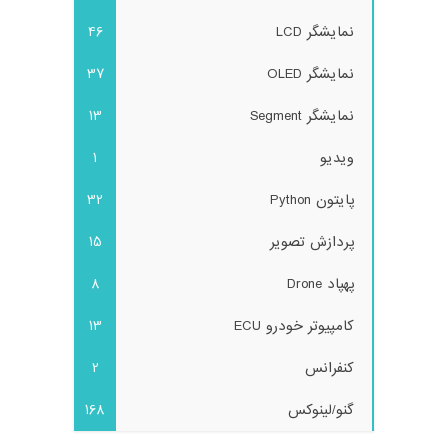
نمایشگر LCD
46
نمایشگر OLED
37
نمایشگر Segment
13
ویدیو
1
پایتون Python
32
پردازش تصویر
15
پهپاد Drone
8
کامپیوتر خودرو ECU
13
کنفرانس
2
گنو/لینوکس
168