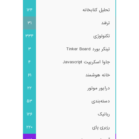
تحلیل کتابخانه
124
ترفند
31
تکنولوژی
334
تینکر بورد Tinker Board
3
جاوا اسکریپت Javascript
4
خانه هوشمند
61
درایور موتور
22
دسته‌بندی
53
رباتیک
126
رزبری پای
220