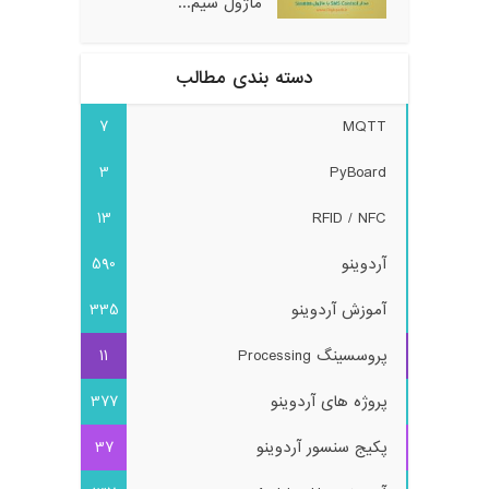
ماژول سیم...
دسته بندی مطالب
7
MQTT
3
PyBoard
13
RFID / NFC
آردوینو
590
آموزش آردوینو
335
پروسسینگ Processing
11
پروژه های آردوینو
377
پکیج سنسور آردوینو
37