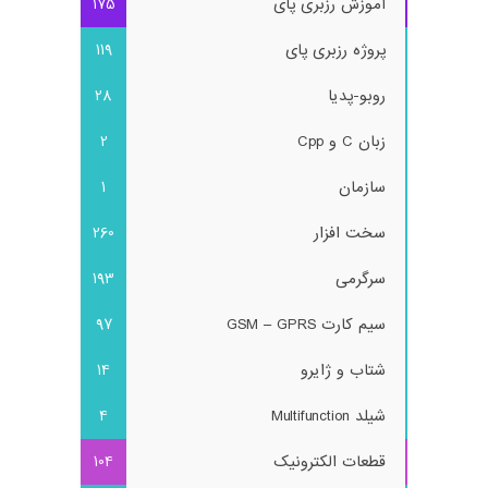
آموزش رزبری پای
175
پروژه رزبری پای
119
روبو-پدیا
28
زبان C و Cpp
2
سازمان
1
سخت افزار
260
سرگرمی
193
سیم کارت GSM – GPRS
97
شتاب و ژایرو
14
شیلد Multifunction
4
قطعات الکترونیک
104