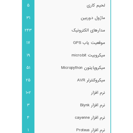
لحیم کاری
5
ماژول دوربین
31
مدارهای الکترونیک
243
موقعیت یاب GPS
17
میکروبیت micro:bit
19
میکروپایتون Micropython
51
میکروکنترلر AVR
25
نرم افزار
102
نرم افزار Blynk
3
نرم افزار cayenne
4
نرم افزار Proteus
1