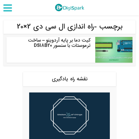
برچسب -راه اندازی ال سی دی 2×20
کیت دما بر پایه آردوینو – ساخت
ترموستات با سنسور DS18B20
نقشه راه یادگیری