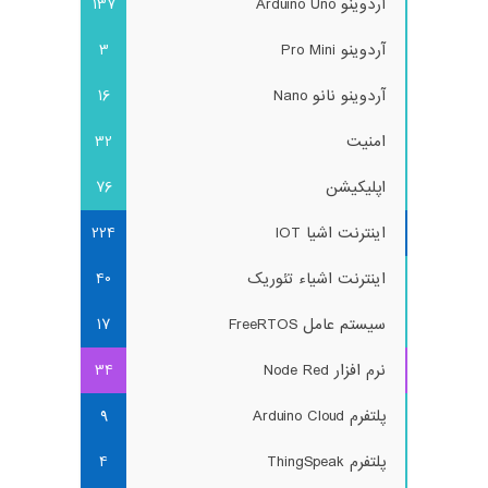
آردوینو Arduino Uno
137
آردوینو Pro Mini
3
آردوینو نانو Nano
16
امنیت
32
اپلیکیشن
76
اینترنت اشیا IOT
224
اینترنت اشیاء تئوریک
40
سیستم عامل FreeRTOS
17
نرم افزار Node Red
34
پلتفرم Arduino Cloud
9
پلتفرم ThingSpeak
4