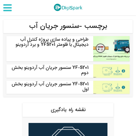
برچسب -سنسور جریان آب
طراحی و پیاده سازی پروژه کنترل آب
دیجیتال با فلومتر YFS201 و برد آردوینو
YF-S201 سنسور جریان آب آردوینو بخش
دوم
YF-S201 سنسور جریان آب آردوینو بخش
اول
نقشه راه یادگیری