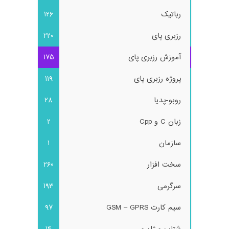
رباتیک
126
رزبری پای
220
آموزش رزبری پای
175
پروژه رزبری پای
119
روبو-پدیا
28
زبان C و Cpp
2
سازمان
1
سخت افزار
260
سرگرمی
193
سیم کارت GSM – GPRS
97