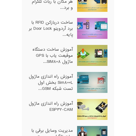
هر مکان با ربات تلگرام
و برد...
ساخت دربازکن RFID با
برد آردوینو Door Lock بر
پایه...
آموزش ساخت دستگاه
موقیعت یاب با GPS
ماژول SIM808...
آموزش راه اندازی ماژول
Sim800L بخش اول
تست شبکه GSM...
آموزش راه اندازی ماژول
ESP32-CAM
مدیریت وسایل برقی با