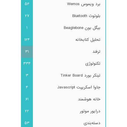
برد ویموس Wemos
54
بلوتوث Bluetooth
27
بیگل بون Beaglebone
1
تحلیل کتابخانه
124
ترفند
31
تکنولوژی
334
تینکر بورد Tinker Board
3
جاوا اسکریپت Javascript
4
خانه هوشمند
61
درایور موتور
22
دسته‌بندی
53