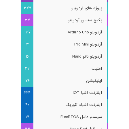
پروژه های آردوینو
377
پکیج سنسور آردوینو
37
آردوینو Arduino Uno
137
آردوینو Pro Mini
3
آردوینو نانو Nano
16
امنیت
32
اپلیکیشن
76
اینترنت اشیا IOT
224
اینترنت اشیاء تئوریک
40
سیستم عامل FreeRTOS
17