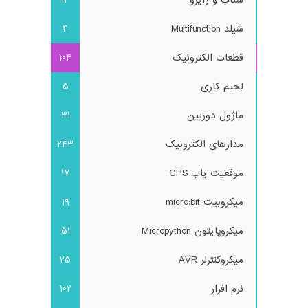
شتاب و ژایرو
14
شیلد Multifunction
4
قطعات الکترونیک
104
لحیم کاری
5
ماژول دوربین
31
مدارهای الکترونیک
243
موقعیت یاب GPS
17
میکروبیت micro:bit
19
میکروپایتون Micropython
51
میکروکنترلر AVR
25
نرم افزار
102