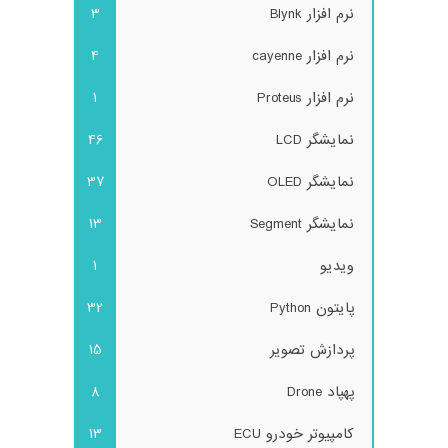
نرم افزار Blynk
3
نرم افزار cayenne
4
نرم افزار Proteus
1
نمایشگر LCD
46
نمایشگر OLED
37
نمایشگر Segment
13
ویدیو
1
پایتون Python
32
پردازش تصویر
15
پهپاد Drone
8
کامپیوتر خودرو ECU
13