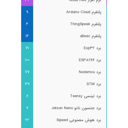
نرم افزار Node Red
34
پلتفرم Arduino Cloud
9
پلتفرم ThingSpeak
4
پلتفرم uBeac
14
برد Esp32
71
برد ESP8266
100
برد Nodemcu
77
برد STM
37
برد تینسی Teensy
6
برد جتسون نانو Jetson Nano
7
برد هوش مصنوعی Sipeed
22