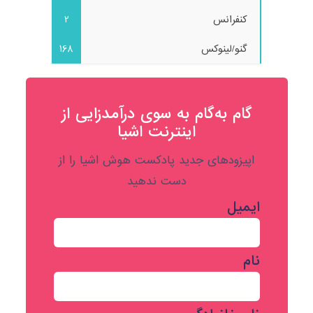
کنفرانس
2
گنو/لینوکس
168
گام به‌گام به‌ سوی درآمدزایی از
اینترنت اشیا
اپیزودهای جدید پادکست هوش اشیا را از
دست ندهید
ایمیل
نام