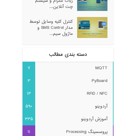
ربات تلگرام و سیستم
چت آنلاین...
کنترل کلیه وسایل توسط
مدار SMS Control و
ماژول سیم...
دسته بندی مطالب
7
MQTT
3
PyBoard
13
RFID / NFC
آردوینو
590
آموزش آردوینو
335
پروسسینگ Processing
11