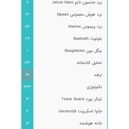
برد جتسون نانو Jetson Nano
7
برد هوش مصنوعی Sipeed
22
برد ویموس Wemos
54
بلوتوث Bluetooth
27
بیگل بون Beaglebone
1
تحلیل کتابخانه
124
ترفند
31
تکنولوژی
334
تینکر بورد Tinker Board
3
جاوا اسکریپت Javascript
4
خانه هوشمند
61