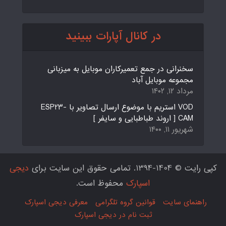
در کانال آپارات ببینید
سخنرانی در جمع تعمیرکاران موبایل به میزبانی
مجموعه موبایل آباد
مرداد ۱۲, ۱۴۰۲
VOD استریم با موضوع ارسال تصاویر با ESP23-
CAM [ اروند طباطبایی و سایفر ]
شهریور ۱۱, ۱۴۰۰
کپی رایت © 1404-1394. تمامی حقوق این سایت برای
دیجی
اسپارک
محفوظ است.
راهنمای سایت
قوانین گروه تلگرامی
معرفی دیجی اسپارک
ثبت نام در دیجی اسپارک