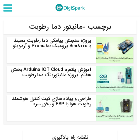
برچسب -مانیتور دما رطوبت
پروژه سنجش پیامکی دما رطوبت محیط
با Sim800c پرومیک Promake و آردوینو
آموزش پلتفرم Arduino IOT Cloud بخش
هفتم: پروژه مانیتورینگ دما رطوبت
طراحی و پیاده سازی کیت کنترل هوشمند
رطوبت هوا با ESP و بخور سرد
نقشه راه یادگیری