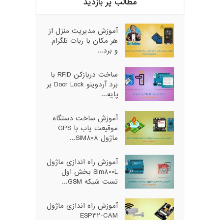
مطالب پر بازدید
آموزش مدیریت منزل از
هر مکان با ربات تلگرام
و برد...
ساخت دربازکن RFID با
برد آردوینو Door Lock بر
پایه...
آموزش ساخت دستگاه
موقیعت یاب با GPS
ماژول SIM808...
آموزش راه اندازی ماژول
Sim800L بخش اول
تست شبکه GSM...
آموزش راه اندازی ماژول
ESP32-CAM