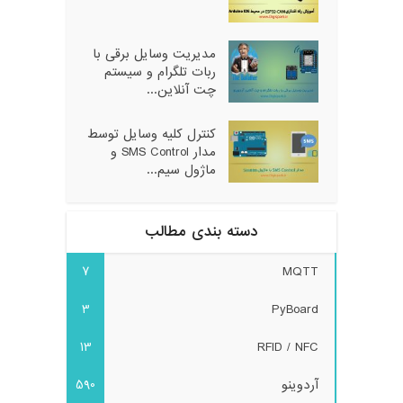
مدیریت وسایل برقی با
ربات تلگرام و سیستم
چت آنلاین...
کنترل کلیه وسایل توسط
مدار SMS Control و
ماژول سیم...
دسته بندی مطالب
7
MQTT
3
PyBoard
13
RFID / NFC
آردوینو
590