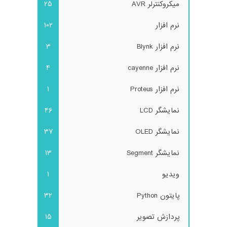
میکروکنترلر AVR
25
نرم افزار
102
نرم افزار Blynk
3
نرم افزار cayenne
4
نرم افزار Proteus
1
نمایشگر LCD
46
نمایشگر OLED
37
نمایشگر Segment
13
ویدیو
1
پایتون Python
32
پردازش تصویر
15