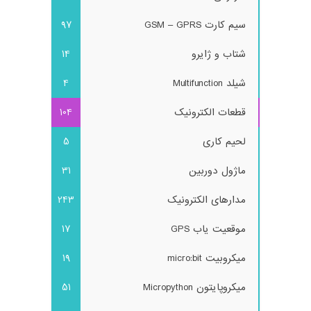
سیم کارت GSM – GPRS
97
شتاب و ژایرو
14
شیلد Multifunction
4
قطعات الکترونیک
104
لحیم کاری
5
ماژول دوربین
31
مدارهای الکترونیک
243
موقعیت یاب GPS
17
میکروبیت micro:bit
19
میکروپایتون Micropython
51