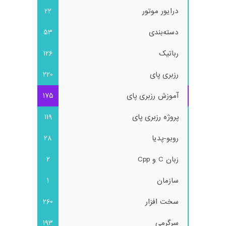
درایور موتور
22
دسته‌بندی
53
رباتیک
126
رزبری پای
220
آموزش رزبری پای
175
پروژه رزبری پای
119
روبو-پدیا
28
زبان C و Cpp
2
سازمان
1
سخت افزار
260
سرگرمی
193