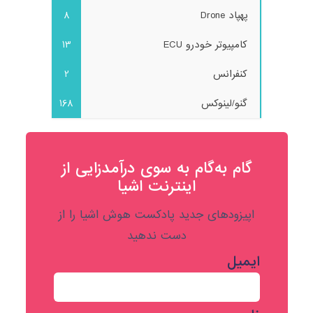
پهپاد Drone
8
کامپیوتر خودرو ECU
13
کنفرانس
2
گنو/لینوکس
168
گام به‌گام به‌ سوی درآمدزایی از
اینترنت اشیا
اپیزودهای جدید پادکست هوش اشیا را از
دست ندهید
ایمیل