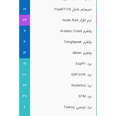
سیستم عامل FreeRTOS
17
نرم افزار Node Red
34
پلتفرم Arduino Cloud
9
پلتفرم ThingSpeak
4
پلتفرم uBeac
14
برد Esp32
71
برد ESP8266
100
برد Nodemcu
77
برد STM
37
برد تینسی Teensy
6