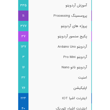
آموزش آردوینو
335
پروسسینگ Processing
11
پروژه های آردوینو
377
پکیج سنسور آردوینو
37
آردوینو Arduino Uno
137
آردوینو Pro Mini
3
آردوینو نانو Nano
16
امنیت
32
اپلیکیشن
76
اینترنت اشیا IOT
224
اینترنت اشیاء تئوریک
40