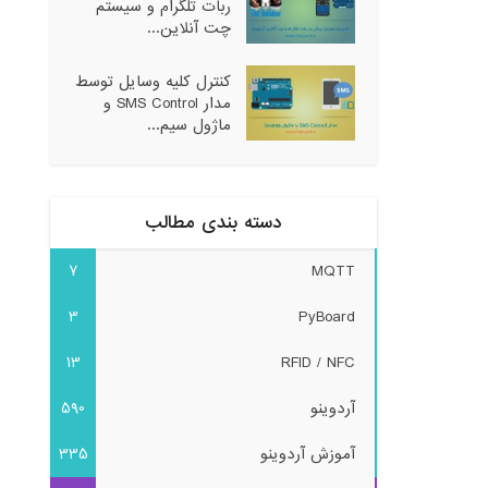
ربات تلگرام و سیستم
چت آنلاین...
کنترل کلیه وسایل توسط
مدار SMS Control و
ماژول سیم...
دسته بندی مطالب
7
MQTT
3
PyBoard
13
RFID / NFC
آردوینو
590
آموزش آردوینو
335