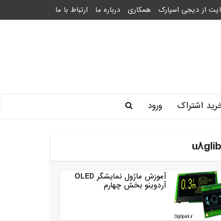
یت از دیجی اسپارک
همکاری
درباره ما
ارتباط با ما
رید اشتراک
ورود
آموزش ماژول نمایشگر OLED
آردوینو بخش چهارم