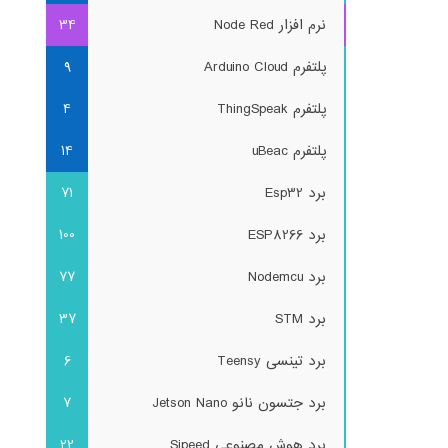
نرم افزار Node Red
34
پلتفرم Arduino Cloud
9
پلتفرم ThingSpeak
4
پلتفرم uBeac
14
برد Esp32
71
برد ESP8266
100
برد Nodemcu
77
برد STM
37
برد تینسی Teensy
6
برد جتسون نانو Jetson Nano
7
برد هوش مصنوعی Sipeed
22