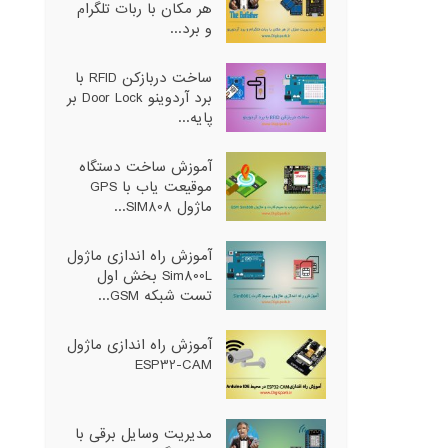
هر مکان با ربات تلگرام
و برد...
ساخت دربازکن RFID با
برد آردوینو Door Lock بر
پایه...
آموزش ساخت دستگاه
موقیعت یاب با GPS
ماژول SIM808...
آموزش راه اندازی ماژول
Sim800L بخش اول
تست شبکه GSM...
آموزش راه اندازی ماژول
ESP32-CAM
مدیریت وسایل برقی با