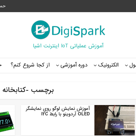
حما
آموزش عملیاتی IoT اینترنت اشیا
ل
الکترونیک
دوره آموزشی
از کجا شروع کنم؟
خ
برچسب -کتابخانه u8glib
آموزش نمایش لوگو روی نمایشگر
OLED آردوینو با رابط I2C