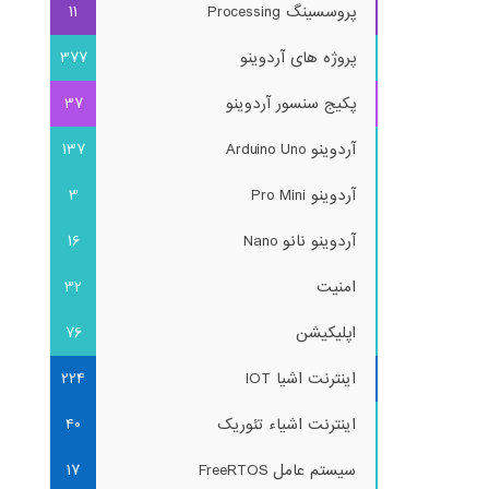
پروسسینگ Processing
11
پروژه های آردوینو
377
پکیج سنسور آردوینو
37
آردوینو Arduino Uno
137
آردوینو Pro Mini
3
آردوینو نانو Nano
16
امنیت
32
اپلیکیشن
76
اینترنت اشیا IOT
224
اینترنت اشیاء تئوریک
40
سیستم عامل FreeRTOS
17