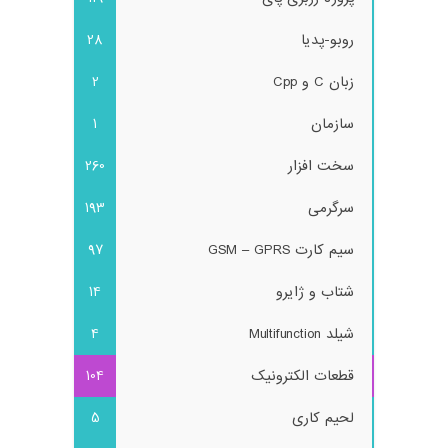
روبو-پدیا
28
زبان C و Cpp
2
سازمان
1
سخت افزار
260
سرگرمی
193
سیم کارت GSM – GPRS
97
شتاب و ژایرو
14
شیلد Multifunction
4
قطعات الکترونیک
104
لحیم کاری
5