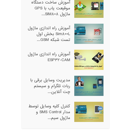
آموزش ساخت دستگاه
موقیعت یاب با GPS
ماژول SIM808...
آموزش راه اندازی ماژول
Sim800L بخش اول
تست شبکه GSM...
آموزش راه اندازی ماژول
ESP32-CAM
مدیریت وسایل برقی با
ربات تلگرام و سیستم
چت آنلاین...
کنترل کلیه وسایل توسط
مدار SMS Control و
ماژول سیم...