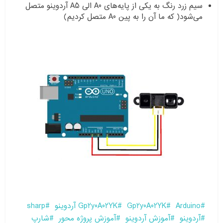
سیم زرد رنگ به یکی از پایه‌های A0 الی A5 آردوینو متصل
می‌شود( که ما آن را به پین A0 متصل کردیم)
Arduino
Gp2y0A02YK
Gp2y0A02YK آردوینو
sharp
آردوینو
آموزش آردوینو
آموزش پروژه محور
شارپ