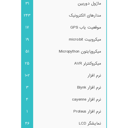
ماژول دوربین
31
مدارهای الکترونیک
243
موقعیت یاب GPS
17
میکروبیت micro:bit
19
میکروپایتون Micropython
51
میکروکنترلر AVR
25
نرم افزار
102
نرم افزار Blynk
3
نرم افزار cayenne
4
نرم افزار Proteus
1
نمایشگر LCD
46