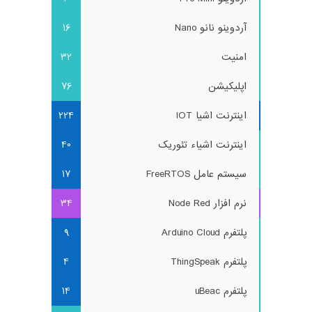
آردوینو نانو Nano
16
امنیت
32
اپلیکیشن
76
اینترنت اشیا IOT
224
اینترنت اشیاء تئوریک
40
سیستم عامل FreeRTOS
17
نرم افزار Node Red
34
پلتفرم Arduino Cloud
9
پلتفرم ThingSpeak
4
پلتفرم uBeac
14