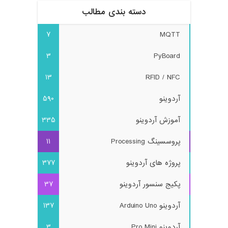
دسته بندی مطالب
7
MQTT
3
PyBoard
13
RFID / NFC
آردوینو
590
آموزش آردوینو
335
پروسسینگ Processing
11
پروژه های آردوینو
377
پکیج سنسور آردوینو
37
آردوینو Arduino Uno
137
آردوینو Pro Mini
3