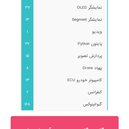
نمایشگر OLED
37
نمایشگر Segment
13
ویدیو
1
پایتون Python
32
پردازش تصویر
15
پهپاد Drone
8
کامپیوتر خودرو ECU
13
کنفرانس
2
گنو/لینوکس
168