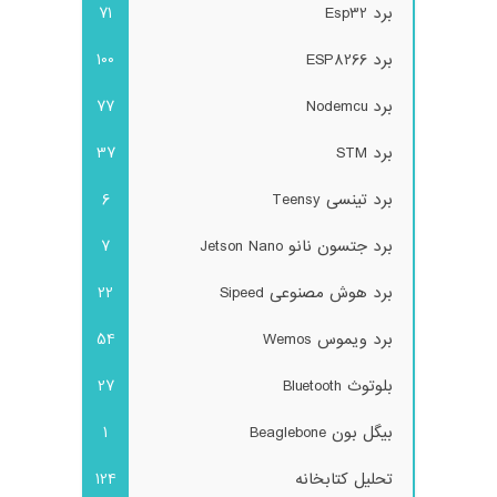
برد Esp32
71
برد ESP8266
100
برد Nodemcu
77
برد STM
37
برد تینسی Teensy
6
برد جتسون نانو Jetson Nano
7
برد هوش مصنوعی Sipeed
22
برد ویموس Wemos
54
بلوتوث Bluetooth
27
بیگل بون Beaglebone
1
تحلیل کتابخانه
124