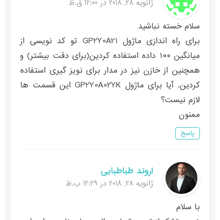
ژانویه 28, 2018 در 12:00 ق.ظ
سلام خسته نباشید
برای راه اندازی ماژول GP2Y0A21 تو کد نویسی از
میانگین ۱۰۰ داده استفاده کردین(برای دقت بیشتر) و
همچنین از خازن نیز در مدار برای نویز گیری استفاده
کردین. آیا برای ماژول GP2Y0A02YK این قسمت ها
لازم نیست؟
ممنون
پاسخ
اروند طباطبایی
ژانویه 28, 2018 در 12:29 ب.ظ
با سلام