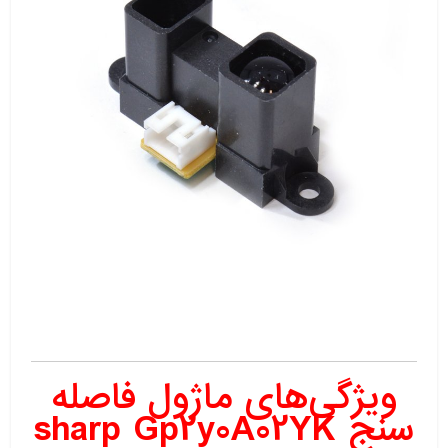
ویژگی‌های ماژول فاصله
سنج sharp Gp2y0A02YK