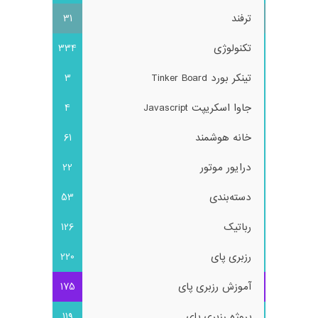
ترفند
31
تکنولوژی
334
تینکر بورد Tinker Board
3
جاوا اسکریپت Javascript
4
خانه هوشمند
61
درایور موتور
22
دسته‌بندی
53
رباتیک
126
رزبری پای
220
آموزش رزبری پای
175
پروژه رزبری پای
119