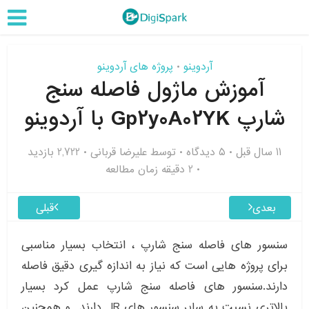
آردوینو
پروژه های آردوینو
•
آموزش ماژول فاصله سنج
شارپ Gp2y0A02YK با ‌آردوینو
11 سال قبل
۵ دیدگاه
توسط
علیرضا قربانی
2,722 بازدید
2 دقیقه زمان مطالعه
بعدی
قبلی
سنسور های فاصله سنج شارپ ، انتخاب بسیار مناسبی
برای پروژه هایی است که نیاز به اندازه گیری دقیق فاصله
دارند.سنسور های فاصله سنج شارپ عمل کرد بسیار
بالاتری نسبت به سایر سنسور های IR دارند و همچنین