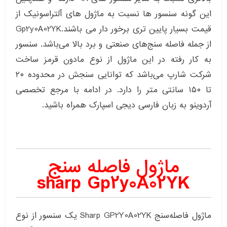
این گونه سنسور ها نسبت به ماژول های آلتراسونیک از
قیمت بسیار پایین تری برخور دار می باشند.Gp2y0A02YK
از جمله فاصله سنج‌های صنعتی و برد بالا می‌باشد. سنسور
به کار رفته در این ماژول از نوع مادون قرمز ساخت
شرکت شارپ می‌باشد که توانایی سنجش در محدوده ۲۰
تا ۱۵۰ سانتی متر را دارد. در ادامه با مرجع تخصصی
آردوینو به زبان فارسی دیجی اسپارک همراه باشید.
ماژول فاصله سنج
sharp Gp2y0A02YK
ماژول فاصله‌سنج Sharp GP2Y0A02YK یک سنسور از نوع