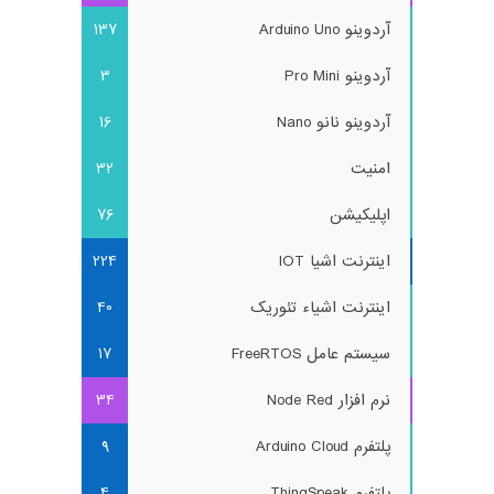
آردوینو Arduino Uno
137
آردوینو Pro Mini
3
آردوینو نانو Nano
16
امنیت
32
اپلیکیشن
76
اینترنت اشیا IOT
224
اینترنت اشیاء تئوریک
40
سیستم عامل FreeRTOS
17
نرم افزار Node Red
34
پلتفرم Arduino Cloud
9
پلتفرم ThingSpeak
4