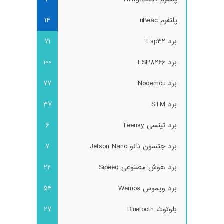
پلتفرم uBeac
14
برد Esp32
71
برد ESP8266
100
برد Nodemcu
77
برد STM
37
برد تینسی Teensy
6
برد جتسون نانو Jetson Nano
7
برد هوش مصنوعی Sipeed
22
برد ویموس Wemos
54
بلوتوث Bluetooth
27