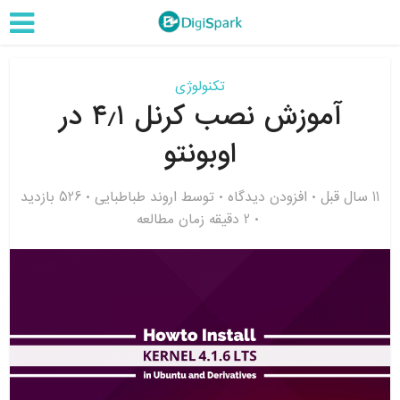
تکنولوژی
آموزش نصب کرنل ۴٫۱ در
اوبونتو
11 سال قبل
افزودن دیدگاه
توسط
اروند طباطبایی
526 بازدید
2 دقیقه زمان مطالعه