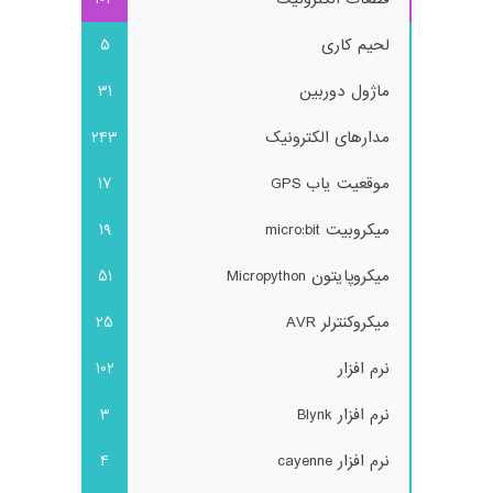
لحیم کاری
5
ماژول دوربین
31
مدارهای الکترونیک
243
موقعیت یاب GPS
17
میکروبیت micro:bit
19
میکروپایتون Micropython
51
میکروکنترلر AVR
25
نرم افزار
102
نرم افزار Blynk
3
نرم افزار cayenne
4