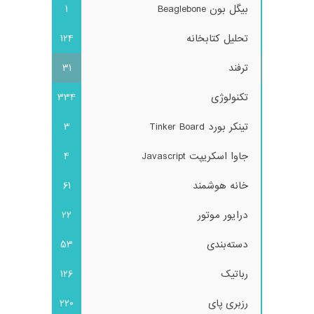
بیگل بون Beaglebone
1
تحلیل کتابخانه
124
ترفند
31
تکنولوژی
334
تینکر بورد Tinker Board
3
جاوا اسکریپت Javascript
4
خانه هوشمند
61
درایور موتور
22
دسته‌بندی
53
رباتیک
126
رزبری پای
220