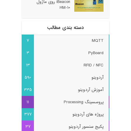
iBeacon روی ماژول
HM-10
دسته بندی مطالب
7
MQTT
3
PyBoard
13
RFID / NFC
آردوینو
590
آموزش آردوینو
335
پروسسینگ Processing
11
پروژه های آردوینو
377
پکیج سنسور آردوینو
37