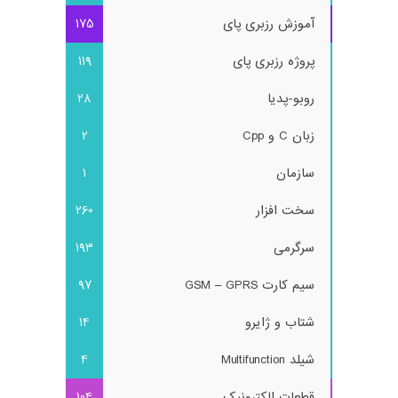
آموزش رزبری پای
175
پروژه رزبری پای
119
روبو-پدیا
28
زبان C و Cpp
2
سازمان
1
سخت افزار
260
سرگرمی
193
سیم کارت GSM – GPRS
97
شتاب و ژایرو
14
شیلد Multifunction
4
قطعات الکترونیک
104