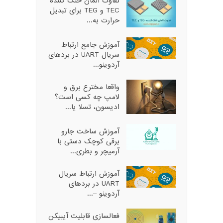
تفاوت المان خنک کننده
TEC و TEG برای تبدیل
حرارت به...
آموزش جامع ارتباط
سریال UART در بردهای
آردوینو...
واقعا مخترع برق و
لامپ چه کسی است؟
ادیسون، تسلا یا...
آموزش ساخت جارو
برقی کوچک دستی با
آرمیچر و بطری...
آموزش ارتباط سریال
UART در بردهای
آردوینو –...
فعالسازی قابلیت آیبیکن