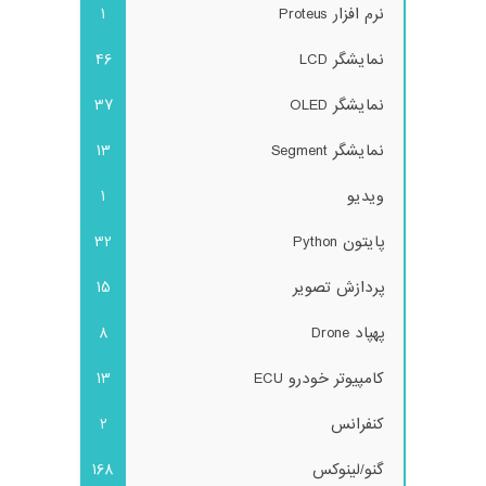
نرم افزار Proteus
1
نمایشگر LCD
46
نمایشگر OLED
37
نمایشگر Segment
13
ویدیو
1
پایتون Python
32
پردازش تصویر
15
پهپاد Drone
8
کامپیوتر خودرو ECU
13
کنفرانس
2
گنو/لینوکس
168