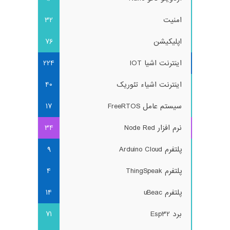
امنیت
32
اپلیکیشن
76
اینترنت اشیا IOT
224
اینترنت اشیاء تئوریک
40
سیستم عامل FreeRTOS
17
نرم افزار Node Red
34
پلتفرم Arduino Cloud
9
پلتفرم ThingSpeak
4
پلتفرم uBeac
14
برد Esp32
71