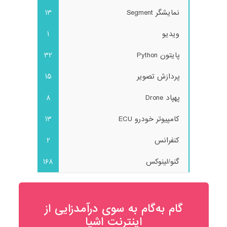
نمایشگر Segment
13
ویدیو
1
پایتون Python
32
پردازش تصویر
15
پهپاد Drone
8
کامپیوتر خودرو ECU
13
کنفرانس
2
گنو/لینوکس
168
گام به‌گام به‌ سوی درآمدزایی از
اینترنت اشیا