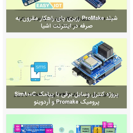
شیلد ProMake رزبری پای راهکار مقرون به
صرفه در اینترنت اشیا
پروژه کنترل وسایل برقی با پیامک Sim800C
پرومیک Promake و آردوینو