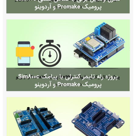
پرومیک Promake و آردوینو
پروژه رله تایمر کنترلی با پیامک Sim800c
پرومیک Promake و آردوینو