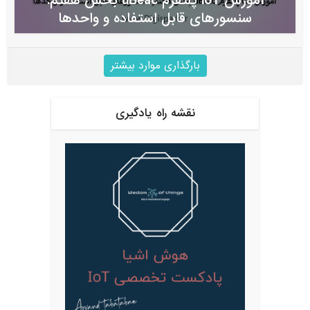
آموزش IoT پلتفرم uBeac بخش هفتم:
سنسورهای قابل استفاده و واحدها
بارگذاری موارد بیشتر
نقشه راه یادگیری