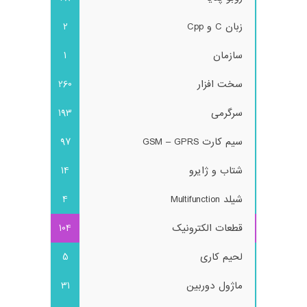
زبان C و Cpp
2
سازمان
1
سخت افزار
260
سرگرمی
193
سیم کارت GSM – GPRS
97
شتاب و ژایرو
14
شیلد Multifunction
4
قطعات الکترونیک
104
لحیم کاری
5
ماژول دوربین
31