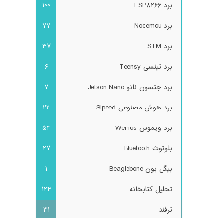
برد ESP8266
100
برد Nodemcu
77
برد STM
37
برد تینسی Teensy
6
برد جتسون نانو Jetson Nano
7
برد هوش مصنوعی Sipeed
22
برد ویموس Wemos
54
بلوتوث Bluetooth
27
بیگل بون Beaglebone
1
تحلیل کتابخانه
124
ترفند
31