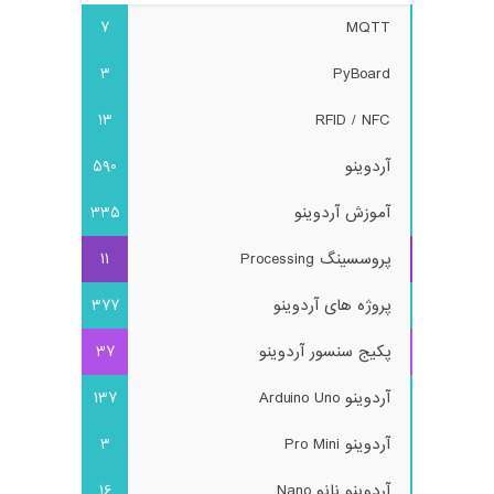
7
MQTT
3
PyBoard
13
RFID / NFC
آردوینو
590
آموزش آردوینو
335
پروسسینگ Processing
11
پروژه های آردوینو
377
پکیج سنسور آردوینو
37
آردوینو Arduino Uno
137
آردوینو Pro Mini
3
آردوینو نانو Nano
16