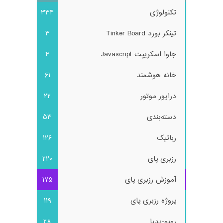
تکنولوژی
334
تینکر بورد Tinker Board
3
جاوا اسکریپت Javascript
4
خانه هوشمند
61
درایور موتور
22
دسته‌بندی
53
رباتیک
126
رزبری پای
220
آموزش رزبری پای
175
پروژه رزبری پای
119
روبو-پدیا
28