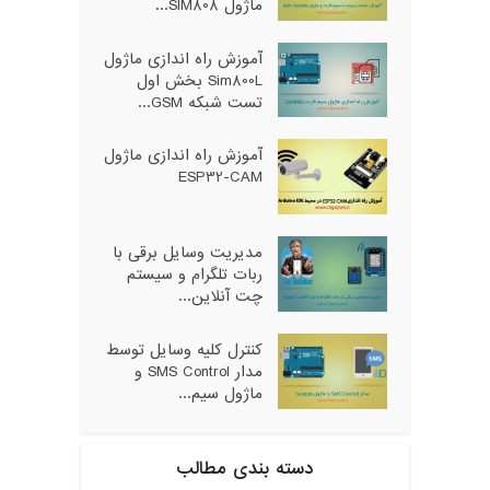
ماژول SIM808...
آموزش راه اندازی ماژول
Sim800L بخش اول
تست شبکه GSM...
آموزش راه اندازی ماژول
ESP32-CAM
مدیریت وسایل برقی با
ربات تلگرام و سیستم
چت آنلاین...
کنترل کلیه وسایل توسط
مدار SMS Control و
ماژول سیم...
دسته بندی مطالب