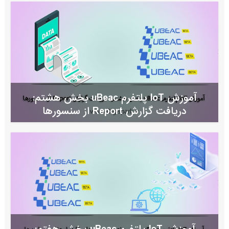
آموزش IoT پلتفرم uBeac بخش هشتم:
دریافت گزارش Report از سنسورها