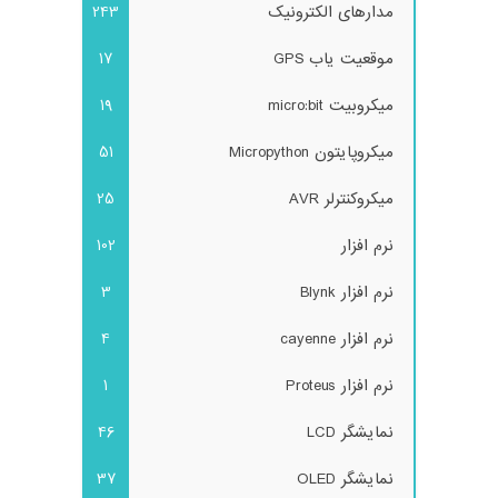
مدارهای الکترونیک
243
موقعیت یاب GPS
17
میکروبیت micro:bit
19
میکروپایتون Micropython
51
میکروکنترلر AVR
25
نرم افزار
102
نرم افزار Blynk
3
نرم افزار cayenne
4
نرم افزار Proteus
1
نمایشگر LCD
46
نمایشگر OLED
37