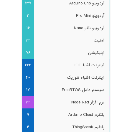
آردوینو Arduino Uno
137
آردوینو Pro Mini
3
آردوینو نانو Nano
16
امنیت
32
اپلیکیشن
76
اینترنت اشیا IOT
224
اینترنت اشیاء تئوریک
40
سیستم عامل FreeRTOS
17
نرم افزار Node Red
34
پلتفرم Arduino Cloud
9
پلتفرم ThingSpeak
4