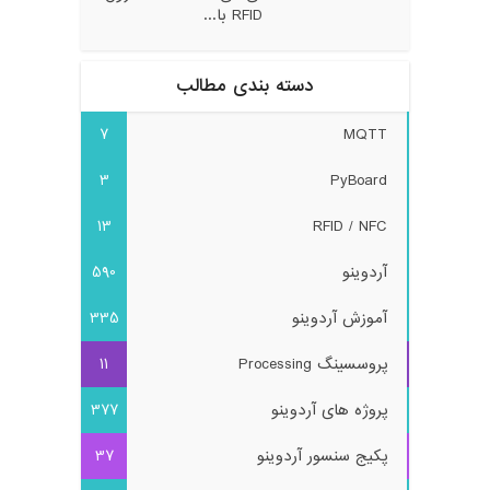
RFID با...
دسته بندی مطالب
7
MQTT
3
PyBoard
13
RFID / NFC
آردوینو
590
آموزش آردوینو
335
پروسسینگ Processing
11
پروژه های آردوینو
377
پکیج سنسور آردوینو
37