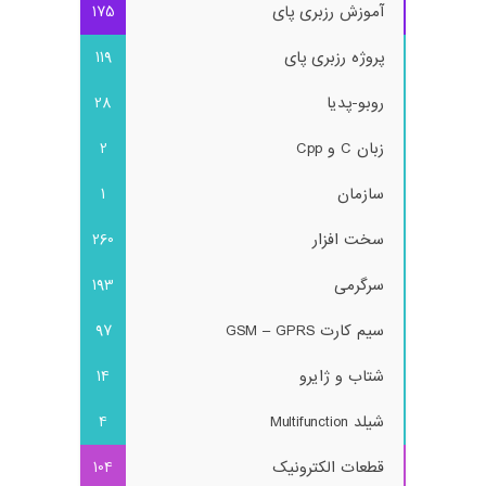
آموزش رزبری پای
175
پروژه رزبری پای
119
روبو-پدیا
28
زبان C و Cpp
2
سازمان
1
سخت افزار
260
سرگرمی
193
سیم کارت GSM – GPRS
97
شتاب و ژایرو
14
شیلد Multifunction
4
قطعات الکترونیک
104