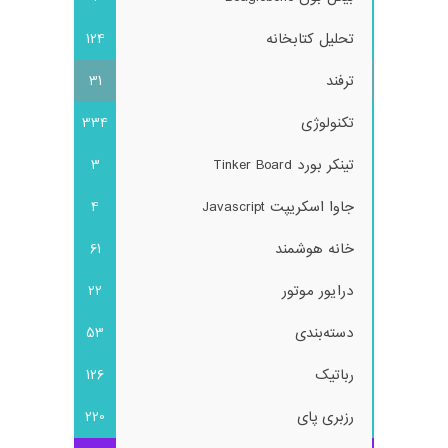
تحلیل کتابخانه
124
ترفند
31
تکنولوژی
334
تینکر بورد Tinker Board
3
جاوا اسکریپت Javascript
4
خانه هوشمند
61
درایور موتور
22
دسته‌بندی
53
رباتیک
126
رزبری پای
220