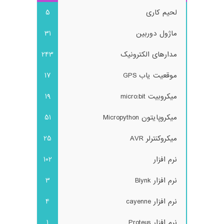
لحیم کاری
5
ماژول دوربین
31
مدارهای الکترونیک
243
موقعیت یاب GPS
17
میکروبیت micro:bit
19
میکروپایتون Micropython
51
میکروکنترلر AVR
25
نرم افزار
102
نرم افزار Blynk
3
نرم افزار cayenne
4
نرم افزار Proteus
1