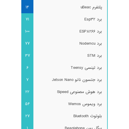
پلتفرم uBeac
14
برد Esp32
71
برد ESP8266
100
برد Nodemcu
77
برد STM
37
برد تینسی Teensy
6
برد جتسون نانو Jetson Nano
7
برد هوش مصنوعی Sipeed
22
برد ویموس Wemos
54
بلوتوث Bluetooth
27
بیگل بون Beaglebone
1