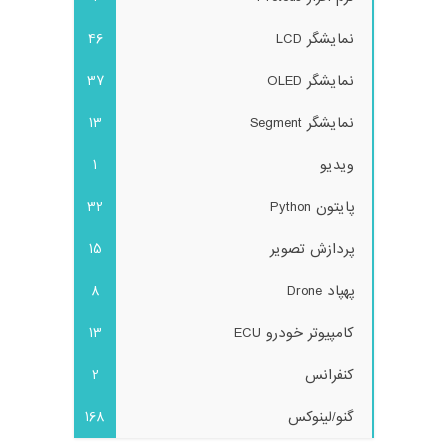
نمایشگر LCD
46
نمایشگر OLED
37
نمایشگر Segment
13
ویدیو
1
پایتون Python
32
پردازش تصویر
15
پهپاد Drone
8
کامپیوتر خودرو ECU
13
کنفرانس
2
گنو/لینوکس
168