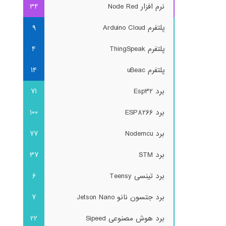
نرم افزار Node Red
34
پلتفرم Arduino Cloud
9
پلتفرم ThingSpeak
4
پلتفرم uBeac
14
برد Esp32
71
برد ESP8266
100
برد Nodemcu
77
برد STM
37
برد تینسی Teensy
6
برد جتسون نانو Jetson Nano
7
برد هوش مصنوعی Sipeed
22