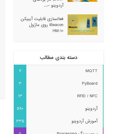
آردوینو –...
فعالسازی قابلیت آیبیکن
iBeacon روی ماژول
HM-10
دسته بندی مطالب
7
MQTT
3
PyBoard
13
RFID / NFC
آردوینو
590
آموزش آردوینو
335
پروسسینگ Processing
11