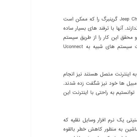
این کارشناسان امنیتی توانستند جیپ چروکی Jeep Cherokee گرینبرگ را که ممکن است
ندازند. آنها با ترفند های بسیار ساده
محقق این کار را از طریق سیستم
سرگرمی معروف Uconnect انجام دادند که دراینترنت سیستم های شبیه به Uconnect
به اینترنت متصل هستند نیز انجام
اتومبیل ها خود نیز شگفت زده شدند.
نکه توانستیم به راحتی با اینترنت این
ل این مسئله امنیتی یک نرم افزار وسایل نقلیه که
شین به منظور کاهش خطر بالقوه