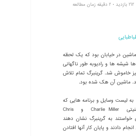
212 بازدید
2 دقیقه زمان مطالعه
باطبایی
در حال رانندگی با ماشین در خیابان بود که یک لحظه
ا شیشه ها و رادیوبه طور ناگهانی
نیز خاموش شد. گرینبرگ تمام تلاش
شد. ماشین آن هک شده بود.
 به لیست وسایل و برنامه هایی که
می توانند هک شوند اضافه کنید. دو محقق امنیتی Charlie Miller و Chris
 می خواستند به گرینبرگ نشان دهند
جام دادند و پایان کار آنها افتادن