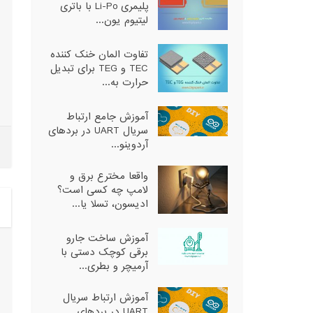
پلیمری Li-Po با باتری
لیتیوم یون...
تفاوت المان خنک کننده
TEC و TEG برای تبدیل
حرارت به...
آموزش جامع ارتباط
سریال UART در بردهای
آردوینو...
واقعا مخترع برق و
لامپ چه کسی است؟
ادیسون، تسلا یا...
آموزش ساخت جارو
برقی کوچک دستی با
آرمیچر و بطری...
آموزش ارتباط سریال
UART در بردهای