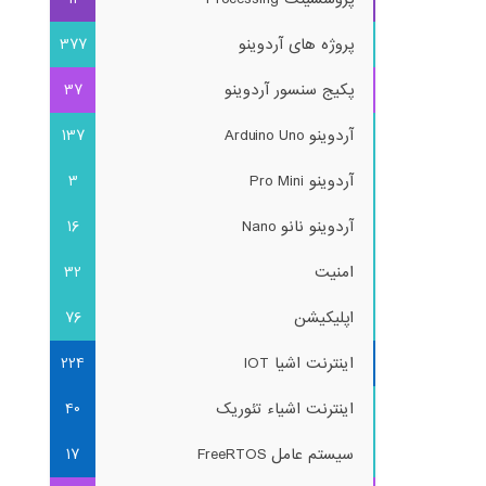
پروژه های آردوینو
377
پکیج سنسور آردوینو
37
آردوینو Arduino Uno
137
آردوینو Pro Mini
3
آردوینو نانو Nano
16
امنیت
32
اپلیکیشن
76
اینترنت اشیا IOT
224
اینترنت اشیاء تئوریک
40
سیستم عامل FreeRTOS
17