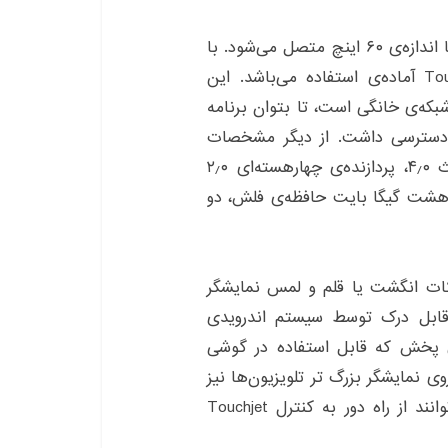
Touchjet Wave به بالای نمایشگرهای تلویزیون‌های تا اندازه‌ی ۶۰ اینچ متصل می‌شود. با
اتصال کابل‌های HDMI و AC، دستگاه Touchjet Wave آماده‌ی استفاده می‌باشد. این
که‌ی خانگی است، تا بتوان برنامه
 دسترسی داشت. از دیگر مشخصات
قابل توجه آن باید به این موارد اشاره نمود: بلوتوث ۴٫۰، پردازنده‌ی چهارهسته‌ای ۲٫۰
هرتز ARM Cortex-A9، یک گیگا بایت رم DDR3، هشت گیگا بایت حافظه‌ی فلش، دو
دیابی حرکات انگشت یا قلم و لمس نمایشگر
ی قابل درک توسط سیستم اندرویدی
های پخش که قابل استفاده در گوشی
نمایشگر بزرگ‌ تر تلویزیون‌ها نیز
هستند. و با یک برنامه همراه موبایل، کاربران می‌توانند از راه دور به کنترل Touchjet