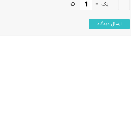
−
یک
=