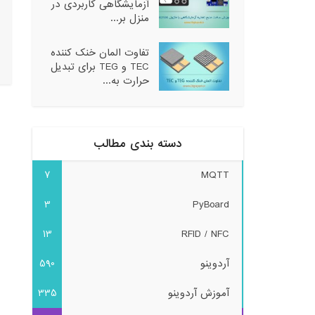
آزمایشگاهی کاربردی در
منزل بر...
تفاوت المان خنک کننده
TEC و TEG برای تبدیل
حرارت به...
دسته بندی مطالب
7
MQTT
3
PyBoard
13
RFID / NFC
آردوینو
590
آموزش آردوینو
335