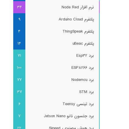
نرم افزار Node Red
34
پلتفرم Arduino Cloud
9
پلتفرم ThingSpeak
4
پلتفرم uBeac
14
برد Esp32
71
برد ESP8266
100
برد Nodemcu
77
برد STM
37
برد تینسی Teensy
6
برد جتسون نانو Jetson Nano
7
برد هوش مصنوعی Sipeed
22