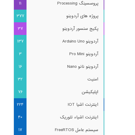
پروسسینگ Processing
11
پروژه های آردوینو
377
پکیج سنسور آردوینو
37
آردوینو Arduino Uno
137
آردوینو Pro Mini
3
آردوینو نانو Nano
16
امنیت
32
اپلیکیشن
76
اینترنت اشیا IOT
224
اینترنت اشیاء تئوریک
40
سیستم عامل FreeRTOS
17