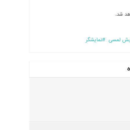
یش لمسی
نمایشگر
ه