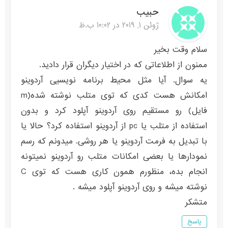
حبیب
ژوئن 1, 2019 در 10:02 ب.ظ
سلام وقت بخیر
ممنون از اطلاعاتی که در اختیار دیگران قرار دادید.
یه سوال. آیا مثل محیط برنامه نویسیی آردوینو
امکانش هست کدی که توی متلب نوشته شده(m
فایل) رو مستقیم روی آردوینو آپلود کرد و بدون
استفاده از متلب یا pc از آردوینو استفاده کرد؟ حالا یا
با تبدیل به فرمت آردوینو یا هر روشی. میدونم که رسم
نمودارها یا بعضی امکانات متلب رو آردوینو نمیتونه
انجام بده، منظورم همون کاری هست که توی C
نوشته میشه و روی آردوینو آپلود میشه .
متشکر
پاسخ