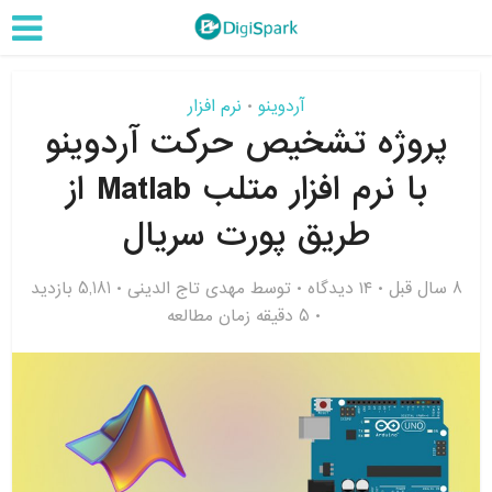
آردوینو
نرم افزار
•
پروژه تشخیص حرکت آردوینو
با نرم افزار متلب Matlab از
طریق پورت سریال
8 سال قبل
۱۴ دیدگاه
توسط
مهدی تاج الدینی
5,181 بازدید
5 دقیقه زمان مطالعه