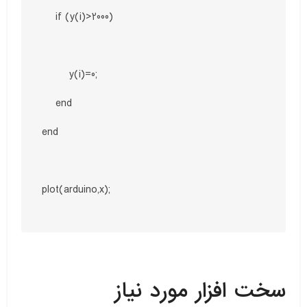
    if (y(i)>2000)

        y(i)=0;

    end

end

plot(arduino,x);

سخت افزار مورد نیاز