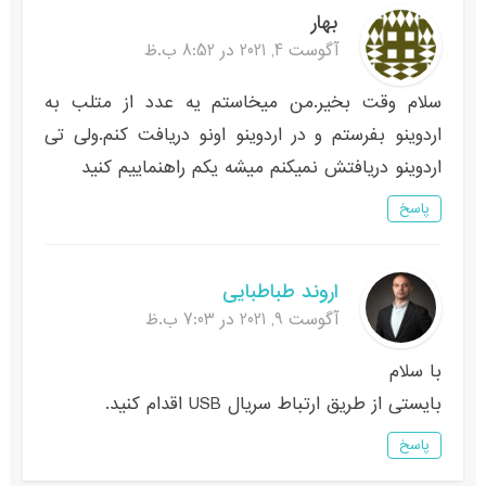
بهار
آگوست 4, 2021 در 8:52 ب.ظ
سلام وقت بخیر.من میخاستم یه عدد از متلب به
اردوینو بفرستم و در اردوینو اونو دریافت کنم.ولی تی
اردوینو دریافتش نمیکنم میشه یکم راهنماییم کنید
پاسخ
اروند طباطبایی
آگوست 9, 2021 در 7:03 ب.ظ
با سلام
بایستی از طریق ارتباط سریال USB اقدام کنید.
پاسخ