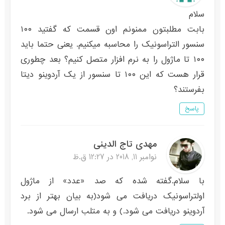
سلام
بابت مطلبتون ممنونم اون قسمت که گفتید ۱۰۰
سنسور التراسونیک را محاسبه میکنیم. یعنی حتما باید
۱۰۰ تا ماژول را به نرم افزار متصل کنیم؟ بعد چطوری
قرار هست که این ۱۰۰ تا سنسور از یک آردوینو دیتا
بفرستند؟
پاسخ
مهدی تاج الدینی
نوامبر 11, 2018 در 12:27 ق.ظ
با سلام.گفته شده که صد «عدد» از ماژول
اولتراسونیک دریافت می شود(به بیان بهتر از برد
آردوینو دریافت می شود.) و به متلب ارسال می شود.