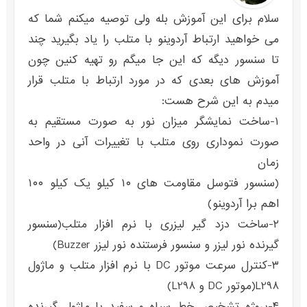
سلام برای این آموزش بله ولی توصیه میکنم شما که
می خواهید ارتباط آردوینو با متلب را یاد بگیرید چند
تا سنسور دیگه که این جا میگم رو تهیه کنین چون
آموزش های بعدی که در مورد ارتباط با متلب قرار
میدم به این شرح هست:
۱-ساخت نمایشگر میزان نور به صورت مستقیم به
صورت نموداری روی متلب با تغییرات آنی در واحد
زمان
(سنسور فتوسل مقاومت های ۱۰ کیلو یک کیلو ۱۰۰
اهم برا آردوینو)
۲-ساخت دزد گیر لیزری با نرم افزار متلب(سنسور
گیرنده نور لیزر و سنسور فرستنده نور لیزر Buzzer)
۳-کنترل سرعت موتور DC با نرم افزار متلب و ماژول
L298(موتور DC و L298)
۴-پروژه تشخیص خط سیاه و سفید با ماژول گیرنده