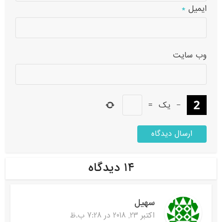
ایمیل
*
وب‌ سایت
−
یک
=
۱۴ دیدگاه
سهیل
اکتبر 23, 2018 در 7:28 ب.ظ