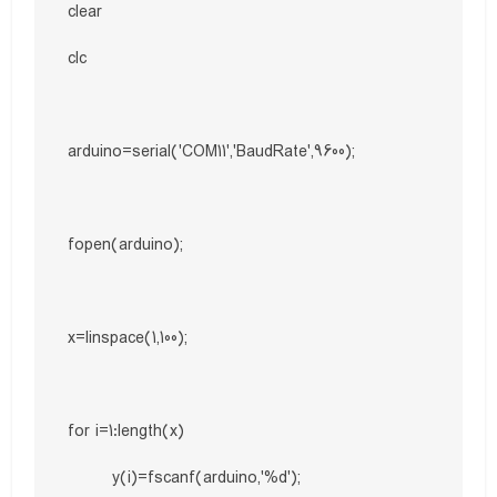
clear

clc

arduino=serial('COM11','BaudRate',9600);

fopen(arduino);

x=linspace(1,100);

for i=1:length(x)

        y(i)=fscanf(arduino,'%d');
