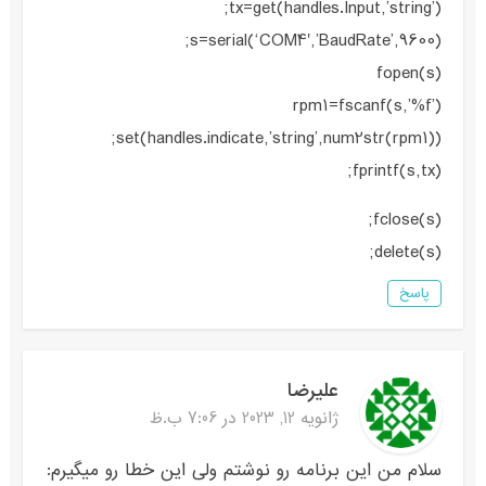
tx=get(handles.Input,’string’);
s=serial(‘COM4′,’BaudRate’,9600);
fopen(s)
rpm1=fscanf(s,’%f’)
set(handles.indicate,’string’,num2str(rpm1));
fprintf(s,tx);
fclose(s);
delete(s);
پاسخ
علیرضا
ژانویه 12, 2023 در 7:06 ب.ظ
سلام من این برنامه رو نوشتم ولی این خطا رو میگیرم: