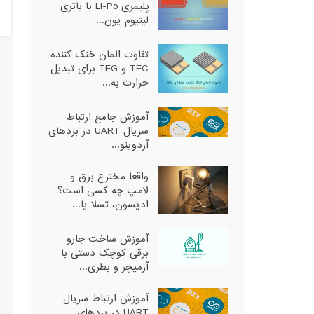
پلیمری Li-Po با باتری
لیتیوم یون...
تفاوت المان خنک کننده
TEC و TEG برای تبدیل
حرارت به...
آموزش جامع ارتباط
سریال UART در بردهای
آردوینو...
واقعا مخترع برق و
لامپ چه کسی است؟
ادیسون، تسلا یا...
آموزش ساخت جارو
برقی کوچک دستی با
آرمیچر و بطری...
آموزش ارتباط سریال
UART در بردهای