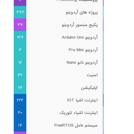
پروژه های آردوینو
377
پکیج سنسور آردوینو
37
آردوینو Arduino Uno
137
آردوینو Pro Mini
3
آردوینو نانو Nano
16
امنیت
32
اپلیکیشن
76
اینترنت اشیا IOT
224
اینترنت اشیاء تئوریک
40
سیستم عامل FreeRTOS
17