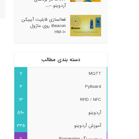
آردوینو –...
فعالسازی قابلیت آیبیکن
iBeacon روی ماژول
HM-10
دسته بندی مطالب
7
MQTT
3
PyBoard
13
RFID / NFC
آردوینو
590
آموزش آردوینو
335
پروسسینگ Processing
11