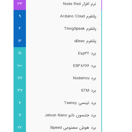
نرم افزار Node Red
34
پلتفرم Arduino Cloud
9
پلتفرم ThingSpeak
4
پلتفرم uBeac
14
برد Esp32
71
برد ESP8266
100
برد Nodemcu
77
برد STM
37
برد تینسی Teensy
6
برد جتسون نانو Jetson Nano
7
برد هوش مصنوعی Sipeed
22