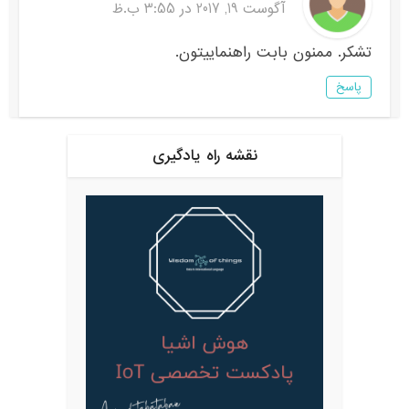
آگوست 19, 2017 در 3:55 ب.ظ
تشکر. ممنون بابت راهنماییتون.
پاسخ
نقشه راه یادگیری