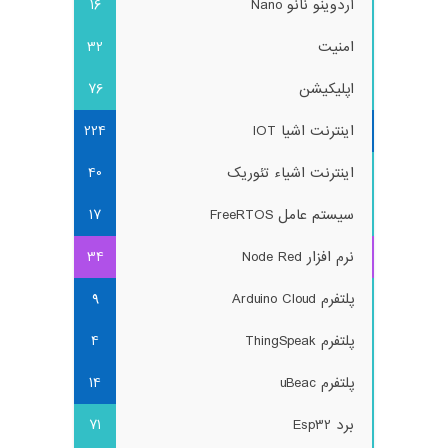
آردوینو نانو Nano
16
امنیت
32
اپلیکیشن
76
اینترنت اشیا IOT
224
اینترنت اشیاء تئوریک
40
سیستم عامل FreeRTOS
17
نرم افزار Node Red
34
پلتفرم Arduino Cloud
9
پلتفرم ThingSpeak
4
پلتفرم uBeac
14
برد Esp32
71