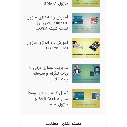
ماژول SIM808...
آموزش راه اندازی ماژول
Sim800L بخش اول
تست شبکه GSM...
آموزش راه اندازی ماژول
ESP32-CAM
مدیریت وسایل برقی با
ربات تلگرام و سیستم
چت آنلاین...
کنترل کلیه وسایل توسط
مدار SMS Control و
ماژول سیم...
دسته بندی مطالب