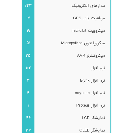
مدارهای الکترونیک
243
موقعیت یاب GPS
17
میکروبیت micro:bit
19
میکروپایتون Micropython
51
میکروکنترلر AVR
25
نرم افزار
102
نرم افزار Blynk
3
نرم افزار cayenne
4
نرم افزار Proteus
1
نمایشگر LCD
46
نمایشگر OLED
37