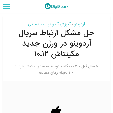
آردوینو
آموزش آردوینو
دسته‌بندی
•
•
حل مشکل ارتباط سریال
آردوینو در ورژن جدید
مکینتاش ۱۰.۱۲
10 سال قبل
۳ دیدگاه
توسط
محمدی
1,609 بازدید
2 دقیقه زمان مطالعه