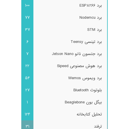
برد ESP8266
100
برد Nodemcu
77
برد STM
37
برد تینسی Teensy
6
برد جتسون نانو Jetson Nano
7
برد هوش مصنوعی Sipeed
22
برد ویموس Wemos
54
بلوتوث Bluetooth
27
بیگل بون Beaglebone
1
تحلیل کتابخانه
124
ترفند
31