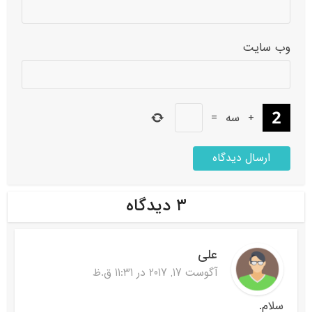
وب‌ سایت
+
سه
=
۳ دیدگاه
علی
آگوست 17, 2017 در 11:31 ق.ظ
سلام.