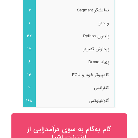
نمایشگر Segment
13
ویدیو
1
پایتون Python
32
پردازش تصویر
15
پهپاد Drone
8
کامپیوتر خودرو ECU
13
کنفرانس
2
گنو/لینوکس
168
گام به‌گام به‌ سوی درآمدزایی از
اینترنت اشیا