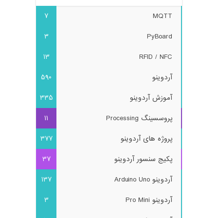
7
MQTT
3
PyBoard
13
RFID / NFC
آردوینو
590
آموزش آردوینو
335
پروسسینگ Processing
11
پروژه های آردوینو
377
پکیج سنسور آردوینو
37
آردوینو Arduino Uno
137
آردوینو Pro Mini
3