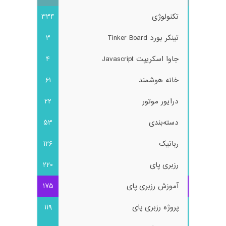
تکنولوژی
334
تینکر بورد Tinker Board
3
جاوا اسکریپت Javascript
4
خانه هوشمند
61
درایور موتور
22
دسته‌بندی
53
رباتیک
126
رزبری پای
220
آموزش رزبری پای
175
پروژه رزبری پای
119