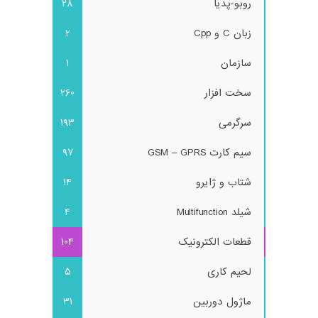
روبو-پدیا
28
زبان C و Cpp
2
سازمان
1
سخت افزار
260
سرگرمی
193
سیم کارت GSM – GPRS
97
شتاب و ژایرو
14
شیلد Multifunction
4
قطعات الکترونیک
104
لحیم کاری
5
ماژول دوربین
31