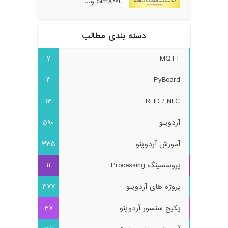
Sim800L و...
دسته بندی مطالب
7
MQTT
3
PyBoard
13
RFID / NFC
آردوینو
590
آموزش آردوینو
335
پروسسینگ Processing
11
پروژه های آردوینو
377
پکیج سنسور آردوینو
37