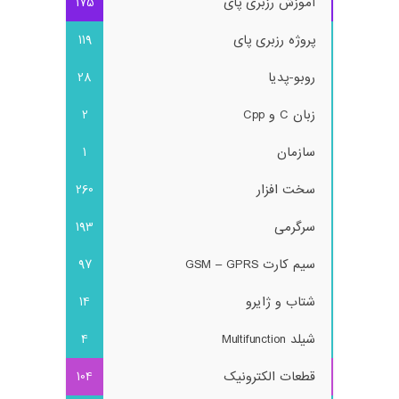
آموزش رزبری پای
175
پروژه رزبری پای
119
روبو-پدیا
28
زبان C و Cpp
2
سازمان
1
سخت افزار
260
سرگرمی
193
سیم کارت GSM – GPRS
97
شتاب و ژایرو
14
شیلد Multifunction
4
قطعات الکترونیک
104