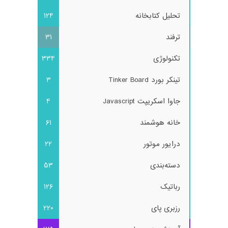
تحلیل کتابخانه
124
ترفند
31
تکنولوژی
334
تینکر بورد Tinker Board
3
جاوا اسکریپت Javascript
4
خانه هوشمند
61
درایور موتور
22
دسته‌بندی
53
رباتیک
126
رزبری پای
220