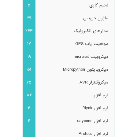
لحیم کاری
5
ماژول دوربین
31
مدارهای الکترونیک
243
موقعیت یاب GPS
17
میکروبیت micro:bit
19
میکروپایتون Micropython
51
میکروکنترلر AVR
25
نرم افزار
102
نرم افزار Blynk
3
نرم افزار cayenne
4
نرم افزار Proteus
1