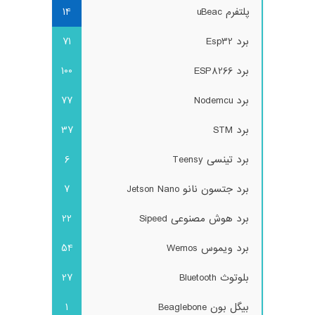
پلتفرم uBeac
14
برد Esp32
71
برد ESP8266
100
برد Nodemcu
77
برد STM
37
برد تینسی Teensy
6
برد جتسون نانو Jetson Nano
7
برد هوش مصنوعی Sipeed
22
برد ویموس Wemos
54
بلوتوث Bluetooth
27
بیگل بون Beaglebone
1