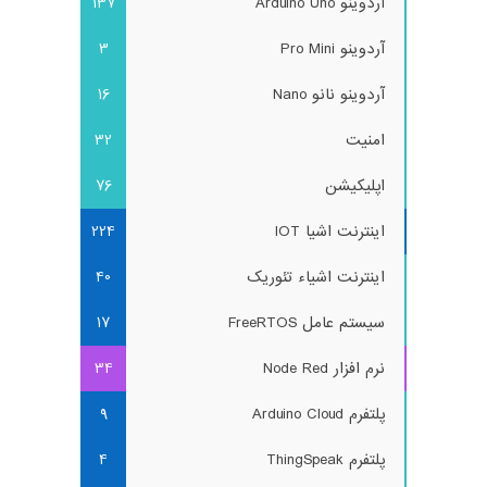
آردوینو Arduino Uno
137
آردوینو Pro Mini
3
آردوینو نانو Nano
16
امنیت
32
اپلیکیشن
76
اینترنت اشیا IOT
224
اینترنت اشیاء تئوریک
40
سیستم عامل FreeRTOS
17
نرم افزار Node Red
34
پلتفرم Arduino Cloud
9
پلتفرم ThingSpeak
4