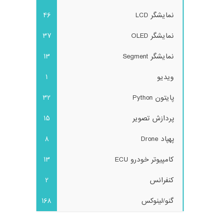
نمایشگر LCD
46
نمایشگر OLED
37
نمایشگر Segment
13
ویدیو
1
پایتون Python
32
پردازش تصویر
15
پهپاد Drone
8
کامپیوتر خودرو ECU
13
کنفرانس
2
گنو/لینوکس
168