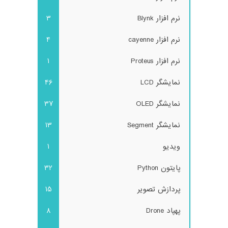
نرم افزار Blynk
3
نرم افزار cayenne
4
نرم افزار Proteus
1
نمایشگر LCD
46
نمایشگر OLED
37
نمایشگر Segment
13
ویدیو
1
پایتون Python
32
پردازش تصویر
15
پهپاد Drone
8