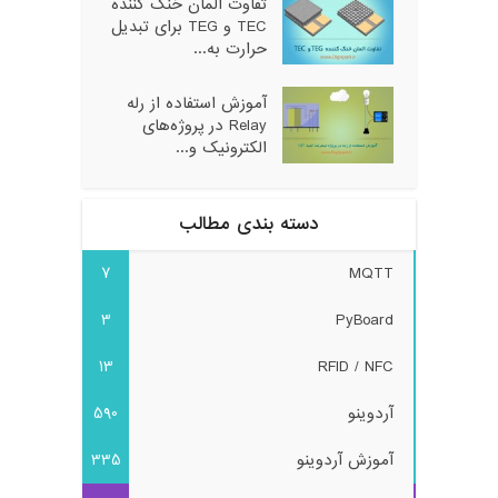
تفاوت المان خنک کننده
TEC و TEG برای تبدیل
حرارت به...
آموزش استفاده از رله
Relay در پروژه‌های
الکترونیک و...
دسته بندی مطالب
7
MQTT
3
PyBoard
13
RFID / NFC
آردوینو
590
آموزش آردوینو
335