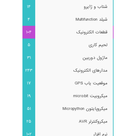
شتاب و ژایرو
14
شیلد Multifunction
4
قطعات الکترونیک
104
لحیم کاری
5
ماژول دوربین
31
مدارهای الکترونیک
243
موقعیت یاب GPS
17
میکروبیت micro:bit
19
میکروپایتون Micropython
51
میکروکنترلر AVR
25
نرم افزار
102