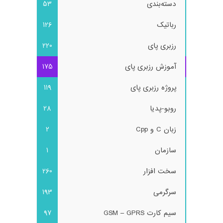
دسته‌بندی
53
رباتیک
126
رزبری پای
220
آموزش رزبری پای
175
پروژه رزبری پای
119
روبو-پدیا
28
زبان C و Cpp
2
سازمان
1
سخت افزار
260
سرگرمی
193
سیم کارت GSM – GPRS
97