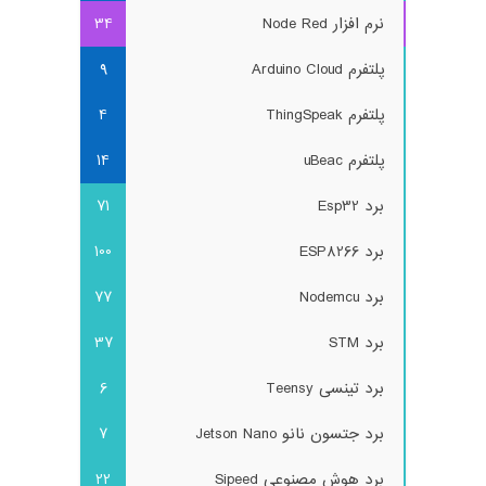
نرم افزار Node Red
34
پلتفرم Arduino Cloud
9
پلتفرم ThingSpeak
4
پلتفرم uBeac
14
برد Esp32
71
برد ESP8266
100
برد Nodemcu
77
برد STM
37
برد تینسی Teensy
6
برد جتسون نانو Jetson Nano
7
برد هوش مصنوعی Sipeed
22