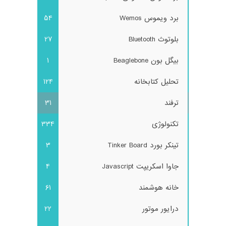
برد ویموس Wemos
54
بلوتوث Bluetooth
27
بیگل بون Beaglebone
1
تحلیل کتابخانه
124
ترفند
31
تکنولوژی
334
تینکر بورد Tinker Board
3
جاوا اسکریپت Javascript
4
خانه هوشمند
61
درایور موتور
22