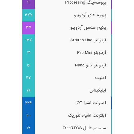
پروسسینگ Processing
11
پروژه های آردوینو
377
پکیج سنسور آردوینو
37
آردوینو Arduino Uno
137
آردوینو Pro Mini
3
آردوینو نانو Nano
16
امنیت
32
اپلیکیشن
76
اینترنت اشیا IOT
224
اینترنت اشیاء تئوریک
40
سیستم عامل FreeRTOS
17