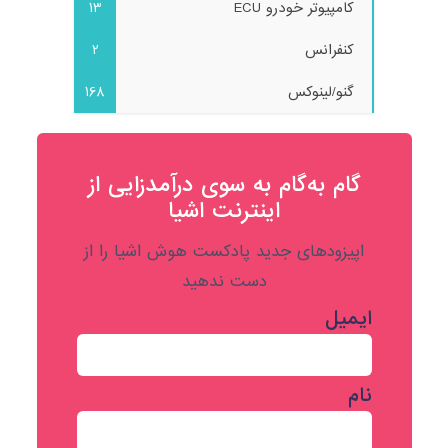
کامپیوتر خودرو ECU
13
کنفرانس
2
گنو/لینوکس
168
گام به‌گام به‌ سوی درآمدزایی از
اینترنت اشیا
اپیزودهای جدید پادکست هوش اشیا را از
دست ندهید
ایمیل
نام