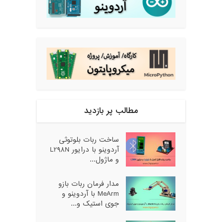
مطالب پر بازدید
ساخت ربات بلوتوثی
آردوینو با درایور L298N
و ماژول...
مدار فرمان ربات بازو
MeArm با آردوینو و
جوی استیک و...