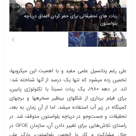
ربات های تحقیقاتی برای حفر کردن اعماق دریاچه
یلواستون
علی رغم پتانسیل علمی مفید و با اهمیت این میکروب­ها،
تخمین زده می­شود که تنها یک درصد از آن­ها شناخته شد­
اند. در دهه ۱۹۸۰، یک ربات نسبتاً با تکنولوژی پایین،
برای فیلم برداری از شکل­های بی­نظیر صخره­ها و برج­های
کمین­گاه در زیر آب استفاده می­شد. اما از آن زمان به بعد،
تحقیقات و جست‌وجو در دریاچه یلواستون متوقف شد. در
راستای تلاش‌هایی برای تغییر دادن آن، سازمان GFOE در
حال مشارکت و کار با انجمن یلواستون، پارک ملی