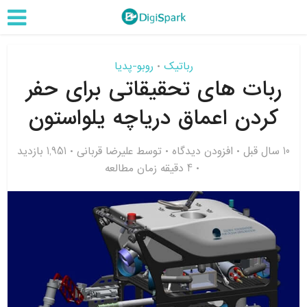
رباتیک
روبو-پدیا
•
ربات های تحقیقاتی برای حفر
کردن اعماق دریاچه یلواستون
10 سال قبل
افزودن دیدگاه
توسط
علیرضا قربانی
1,951 بازدید
4 دقیقه زمان مطالعه