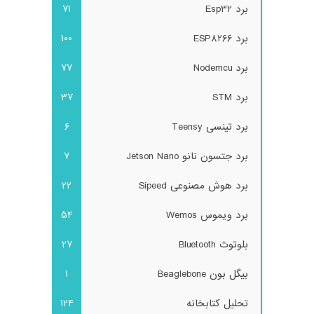
برد Esp32
71
برد ESP8266
100
برد Nodemcu
77
برد STM
37
برد تینسی Teensy
6
برد جتسون نانو Jetson Nano
7
برد هوش مصنوعی Sipeed
22
برد ویموس Wemos
54
بلوتوث Bluetooth
27
بیگل بون Beaglebone
1
تحلیل کتابخانه
124