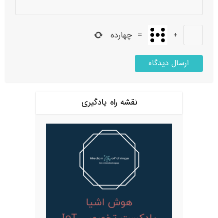
+
=
چهارده
نقشه راه یادگیری