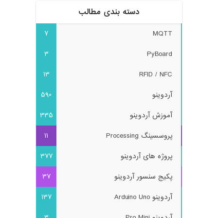
دسته بندی مطالب
7
MQTT
3
PyBoard
13
RFID / NFC
آردوینو
590
آموزش آردوینو
335
پروسسینگ Processing
11
پروژه های آردوینو
377
پکیج سنسور آردوینو
37
آردوینو Arduino Uno
137
آردوینو Pro Mini
3