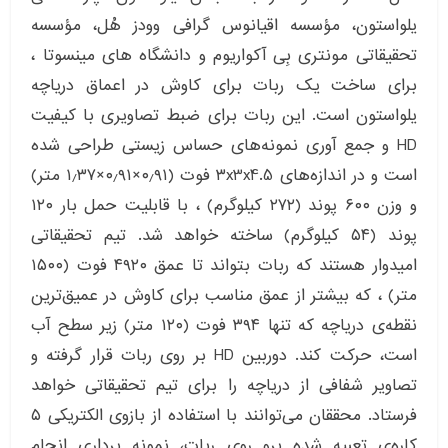
یلواستون، مؤسسه اقیانوس گرافی وودز هُل، مؤسسه
تحقیقاتی مونتری بِی آکواریوم و دانشگاه های مینسوتا ،
برای ساخت یک ربات برای کاوش در اعماق دریاچه
یلواستون است. این ربات برای ضبط تصاویری با کیفیت
HD و جمع ‌آوری نمونه‌های حساس زیستی طراحی شده
است و در اندازه‌های ۳x3x4.5 فوت (۰٫۹۱×۰٫۹۱×۱٫۳۷ متر)
و وزن ۶۰۰ پوند (۲۷۲ کیلوگرم) ، با قابلیت حمل بار ۱۲۰
پوند (۵۴ کیلوگرم) ساخته خواهد شد. تیم تحقیقاتی
امیدوار هستند که ربات بتواند تا عمق ۴۹۲۰ فوت (۱۵۰۰
متر) ، که بیشتر از عمق مناسب برای کاوش در عمیق‌ترین
نقطه‌ی دریاچه که تنها ۳۹۴ فوت (۱۲۰ متر) زیر سطح آب
است، حرکت کند. دوربین HD بر روی ربات قرار گرفته و
تصاویر شفافی از دریاچه را برای تیم تحقیقاتی خواهد
فرستاد. محققان می‌توانند با استفاده از بازوی الکتریکی ۵
کاره‌ی تعبیه شده برو روی ربات، نمونه برداری انجام