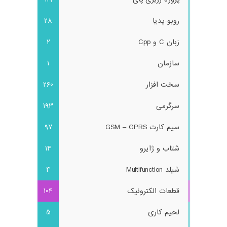
روبو-پدیا
28
زبان C و Cpp
2
سازمان
1
سخت افزار
260
سرگرمی
193
سیم کارت GSM – GPRS
97
شتاب و ژایرو
14
شیلد Multifunction
4
قطعات الکترونیک
104
لحیم کاری
5