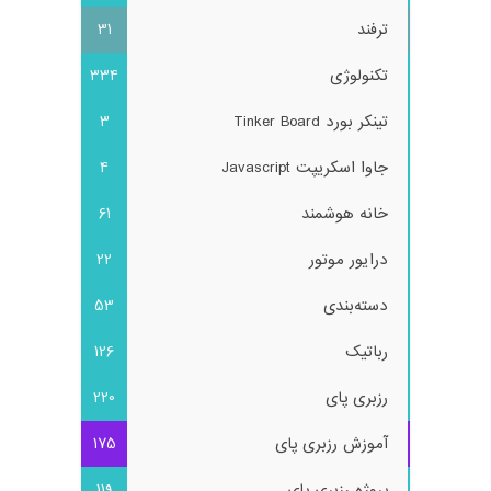
ترفند
31
تکنولوژی
334
تینکر بورد Tinker Board
3
جاوا اسکریپت Javascript
4
خانه هوشمند
61
درایور موتور
22
دسته‌بندی
53
رباتیک
126
رزبری پای
220
آموزش رزبری پای
175
پروژه رزبری پای
119