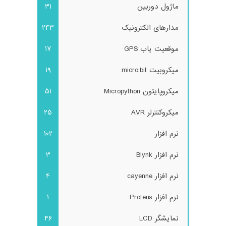
ماژول دوربین
31
مدارهای الکترونیک
243
موقعیت یاب GPS
17
میکروبیت micro:bit
19
میکروپایتون Micropython
51
میکروکنترلر AVR
25
نرم افزار
102
نرم افزار Blynk
3
نرم افزار cayenne
4
نرم افزار Proteus
1
نمایشگر LCD
46