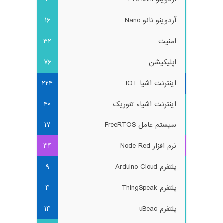
آردوینو نانو Nano
16
امنیت
32
اپلیکیشن
76
اینترنت اشیا IOT
224
اینترنت اشیاء تئوریک
40
سیستم عامل FreeRTOS
17
نرم افزار Node Red
34
پلتفرم Arduino Cloud
9
پلتفرم ThingSpeak
4
پلتفرم uBeac
14