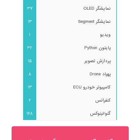
نمایشگر OLED
37
نمایشگر Segment
13
ویدیو
1
پایتون Python
32
پردازش تصویر
15
پهپاد Drone
8
کامپیوتر خودرو ECU
13
کنفرانس
2
گنو/لینوکس
168